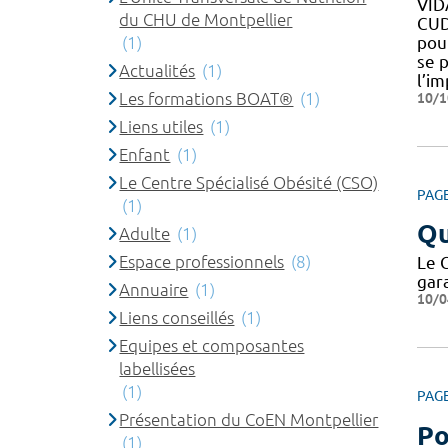
VID
du CHU de Montpellier
CUD
(1)
pou
se 
Actualités
(1)
l’im
Les formations BOAT®
(1)
10/1
Liens utiles
(1)
Enfant
(1)
Le Centre Spécialisé Obésité (CSO)
PAG
(1)
Qu
Adulte
(1)
Espace professionnels
(8)
Le 
gar
Annuaire
(1)
10/0
Liens conseillés
(1)
Equipes et composantes
labellisées
(1)
PAG
Présentation du CoEN Montpellier
Po
(1)