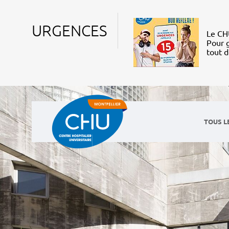
URGENCES
Le CHU
Pour g
tout 
TOUS L