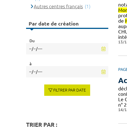
not
Autres centres français
(1)
Mon
prot
de
Par date de création
aupr
CH
inté
Du
13/1
à
PAG
Ac
décl
FILTRER PAR DATE
con
Le 
n° 2
14/1
TRIER PAR :