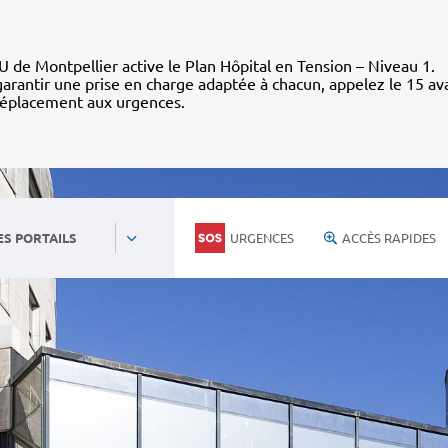
 de Montpellier active le Plan Hôpital en Tension – Niveau 1.
arantir une prise en charge adaptée à chacun, appelez le 15 av
déplacement aux urgences.
URGENCES
ACCÈS RAPIDES
ES PORTAILS