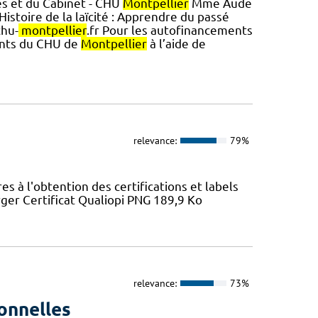
es et du Cabinet - CHU
Montpellier
Mme Aude
stoire de la laïcité : Apprendre du passé
chu-
montpellier
.fr Pour les autofinancements
gents du CHU de
Montpellier
à l’aide de
relevance:
79%
 à l'obtention des certifications et labels
ger Certificat Qualiopi PNG 189,9 Ko
relevance:
73%
onnelles