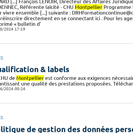
ARD [...] François LENOIR, Directeur des Affaires Juridiqu
ENNEC, Référente laïcité - CHU
Montpellier
Programme Hi
r vivre ensemble [...] suivante : DRHformationcontinue@
préinscrire directement en se connectant ici . Pour les a
primé « bulletin d’
0/2024 17:19
ES
alification & labels
CHU de
Montpellier
est conforme aux exigences nécessaires
antissant une qualité des prestations proposées. Téléchar
4/2024 00:24
ES
litique de gestion des données pers