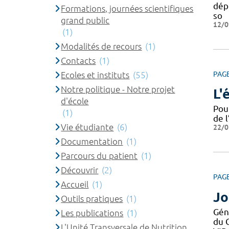
dépi
Formations, journées scientifiques
so
grand public
12/0
(1)
Modalités de recours
(1)
Contacts
(1)
Ecoles et instituts
(55)
PAG
Notre politique - Notre projet
L'
d'école
Pou
(1)
de l
Vie étudiante
(6)
22/0
Documentation
(1)
Parcours du patient
(1)
Découvrir
(2)
PAG
Accueil
(1)
Jo
Outils pratiques
(1)
Gén
Les publications
(1)
du 
L'Unité Transversale de Nutrition