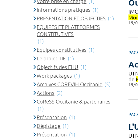
Votre prise en charge
(1)
Ou
Informations pratiques
(1)
IMC
Mon
PRÉSENTATION ET OBJECTIFS
(1)
19/0
EQUIPES ET PLATEFORMES
CONSTITUTIVES
(1)
Equipes constitutives
(1)
PAG
Le projet TIE
(1)
Ac
Objectifs des FHU
(1)
UTN
Work packages
(1)
de
Archives COREVIH Occitanie
(5)
19/0
Actions
(2)
CoReSS Occitanie & partenaires
(1)
PAG
Présentation
(1)
L'
Dépistage
(1)
Présentation
(1)
UTN