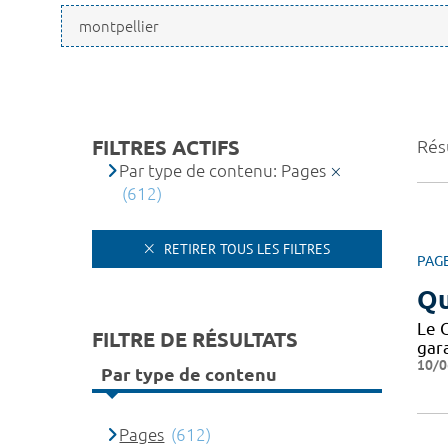
FILTRES ACTIFS
Résu
Par type de contenu: Pages
(612)
RETIRER TOUS LES FILTRES
PAG
Qu
Le 
FILTRE DE RÉSULTATS
gar
10/0
Par type de contenu
Pages
(612)