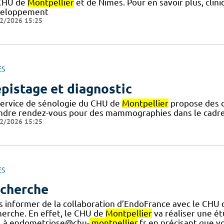
CHU de
Montpellier
et de Nimes. Pour en savoir plus, clin
eloppement
2/2026 15:25
ES
pistage et diagnostic
service de sénologie du CHU de
Montpellier
propose des co
ndre rendez-vous pour des mammographies dans le cadre d
2/2026 15:25
ES
cherche
s informer de la collaboration d’EndoFrance avec le CHU
herche. En effet, le CHU de
Montpellier
va réaliser une étu
l à endometriose@chu-
montpellier
.fr en précisant que v