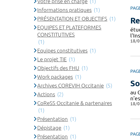
Votre prise en charge
(1)
PAG
Informations pratiques
(1)
PRÉSENTATION ET OBJECTIFS
(1)
Re
EQUIPES ET PLATEFORMES
étu
CONSTITUTIVES
l'In
18/0
(1)
Equipes constitutives
(1)
Le projet TIE
(1)
Objectifs des FHU
(1)
PAG
Work packages
(1)
So
Archives COREVIH Occitanie
(5)
au 
Actions
(2)
n’e
CoReSS Occitanie & partenaires
18/0
(1)
Présentation
(1)
Dépistage
(1)
PAG
Présentation
(1)