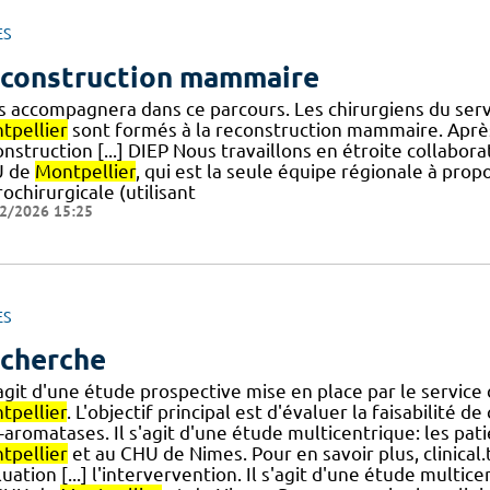
ES
construction mammaire
s accompagnera dans ce parcours. Les chirurgiens du ser
tpellier
sont formés à la reconstruction mammaire. Après
nstruction [...] DIEP Nous travaillons en étroite collabora
U de
Montpellier
, qui est la seule équipe régionale à pr
ochirurgicale (utilisant
2/2026 15:25
ES
cherche
s'agit d'une étude prospective mise en place par le servi
tpellier
. L'objectif principal est d'évaluer la faisabilité 
i-aromatases. Il s'agit d'une étude multicentrique: les pa
tpellier
et au CHU de Nimes. Pour en savoir plus, clinica
uation [...] l'intervervention. Il s'agit d'une étude multi