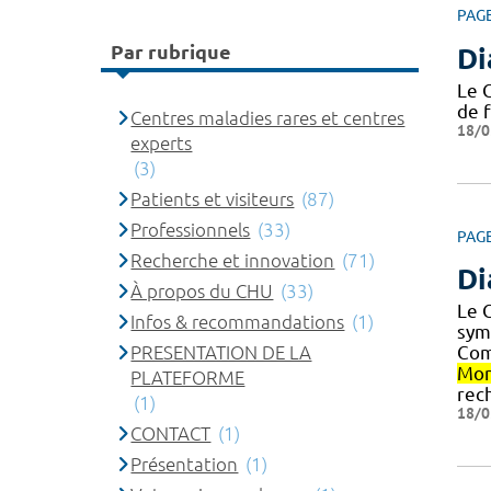
PAG
Par rubrique
Di
Le 
de 
Centres maladies rares et centres
18/0
experts
(3)
Patients et visiteurs
(87)
Professionnels
(33)
PAG
Recherche et innovation
(71)
Di
À propos du CHU
(33)
Le 
Infos & recommandations
(1)
sym
PRESENTATION DE LA
Com
Mon
PLATEFORME
rec
(1)
18/0
CONTACT
(1)
Présentation
(1)