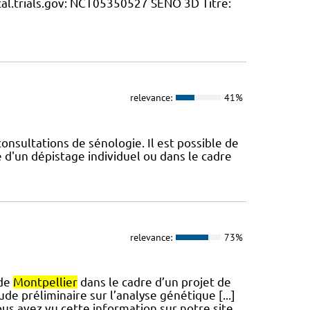
ical.trials.gov: NCT05350527 SENO 3D Titre:
relevance:
41%
nsultations de sénologie. Il est possible de
'un dépistage individuel ou dans le cadre
relevance:
73%
 de
Montpellier
dans le cadre d’un projet de
de préliminaire sur l’analyse génétique [...]
ous avez vu cette information sur notre site