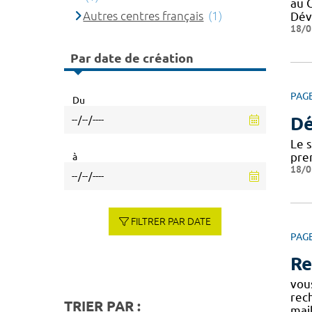
au 
Autres centres français
(1)
Dév
18/0
Par date de création
PAG
Du
Dé
Le 
pre
à
18/0
FILTRER PAR DATE
PAG
Re
vou
rec
TRIER PAR :
mai