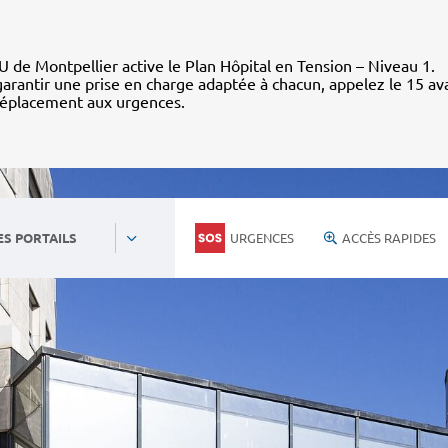
 de Montpellier active le Plan Hôpital en Tension – Niveau 1.
arantir une prise en charge adaptée à chacun, appelez le 15 av
déplacement aux urgences.
URGENCES
ACCÈS RAPIDES
ES PORTAILS