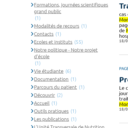
Tr
Formations, journées scientifiques
grand public
cas
(1)
Mon
pag
Modalités de recours
(1)
de
Contacts
(1)
hosp
18/0
Ecoles et instituts
(55)
Notre politique - Notre projet
d'école
(1)
PAG
Vie étudiante
(6)
Pr
Documentation
(1)
Parcours du patient
(1)
Le 
jour
Découvrir
(2)
tra
Accueil
(1)
Mon
18/0
Outils pratiques
(1)
Les publications
(1)
L'Unité Transversale de Nutrition