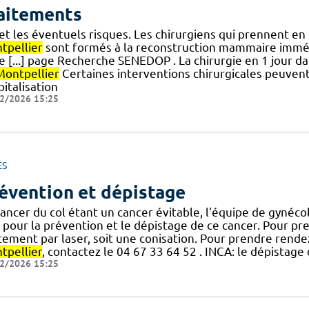
aitements
 et les éventuels risques. Les chirurgiens qui prennent en
tpellier
sont formés à la reconstruction mammaire immédi
e [...] page Recherche SENEDOP . La chirurgie en 1 jour d
Montpellier
Certaines interventions chirurgicales peuvent
italisation
2/2026 15:25
ES
évention et dépistage
cancer du col étant un cancer évitable, l'équipe de gynéc
 pour la prévention et le dépistage de ce cancer. Pour pre
itement par laser, soit une conisation. Pour prendre ren
tpellier
, contactez le 04 67 33 64 52 . INCA: le dépistage
2/2026 15:25