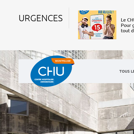
URGENCES
Le CHU
Pour g
tout 
TOUS L