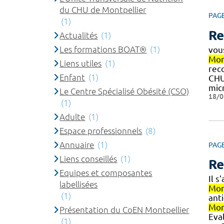
du CHU de Montpellier
PAG
(1)
Re
Actualités
(1)
Les formations BOAT®
(1)
vou
Mon
Liens utiles
(1)
reco
Enfant
(1)
CH
micr
Le Centre Spécialisé Obésité (CSO)
18/0
(1)
Adulte
(1)
Espace professionnels
(8)
Annuaire
(1)
PAG
Liens conseillés
(1)
Re
Equipes et composantes
Il 
labellisées
Mon
(1)
ant
Mon
Présentation du CoEN Montpellier
Eval
(1)