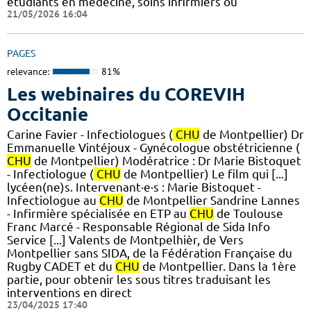
étudiants en médecine, soins infirmiers ou
21/05/2026 16:04
PAGES
relevance:
81%
Les webinaires du COREVIH
Occitanie
Carine Favier - Infectiologues (
CHU
de Montpellier) Dr
Emmanuelle Vintéjoux - Gynécologue obstétricienne (
CHU
de Montpellier) Modératrice : Dr Marie Bistoquet
- Infectiologue (
CHU
de Montpellier) Le film qui [...]
lycéen(ne)s. Intervenant·e·s : Marie Bistoquet -
Infectiologue au
CHU
de Montpellier Sandrine Lannes
- Infirmière spécialisée en ETP au
CHU
de Toulouse
Franc Marcé - Responsable Régional de Sida Info
Service [...] Valents de Montpelhièr, de Vers
Montpellier sans SIDA, de la Fédération Française du
Rugby CADET et du
CHU
de Montpellier. Dans la 1ère
partie, pour obtenir les sous titres traduisant les
interventions en direct
23/04/2025 17:40