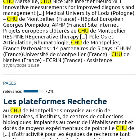
CHU
Marseille,
CHU
Nice Site internet NeuroMET
Innovative measurements for improved diagnosis and
management [...] Medical University of Lodz (Pologne)
–
CHU
de Montpellier (France) - Hôpital Européen
Georges Pompidou; APHP (France) Site internet
Projets européens clôturés au
CHU
de Montpellier
RESPINE REgenerative therapy [...] Pôle Os et
Articulation, Rhumatologie,
CHU
de Montpellier,
France Partenaires : 14 partenaires de 5 pays : CHUM
(France)Université de Montpellier (France) -
CHU
de
Nantes (France) - ECRIN (France) - Assistance
27/04/2026 18:19
PAGES
relevance:
72%
Les plateformes Recherche
au
CHU
de Montpellier s’organise au sein de
laboratoires, d’instituts, de centres de collections
biologiques, implantés au coeur de l’établissement et
dotés de moyens expérimentaux de pointe Le
CHU
de
[...] d’attractivité pour les équipes de recherche tant