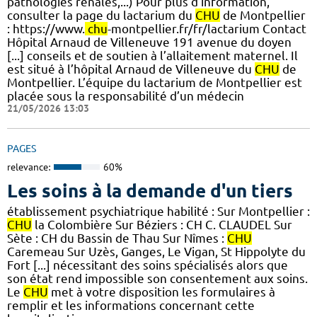
pathologies rénales,...) Pour plus d'information,
consulter la page du lactarium du
CHU
de Montpellier
: https://www.
chu
-montpellier.fr/fr/lactarium Contact
Hôpital Arnaud de Villeneuve 191 avenue du doyen
[...] conseils et de soutien à l’allaitement maternel. Il
est situé à l’hôpital Arnaud de Villeneuve du
CHU
de
Montpellier. L’équipe du lactarium de Montpellier est
placée sous la responsabilité d’un médecin
21/05/2026 13:03
PAGES
relevance:
60%
Les soins à la demande d'un tiers
établissement psychiatrique habilité : Sur Montpellier :
CHU
la Colombière Sur Béziers : CH C. CLAUDEL Sur
Sète : CH du Bassin de Thau Sur Nîmes :
CHU
Caremeau Sur Uzès, Ganges, Le Vigan, St Hippolyte du
Fort [...] nécessitant des soins spécialisés alors que
son état rend impossible son consentement aux soins.
Le
CHU
met à votre disposition les formulaires à
remplir et les informations concernant cette