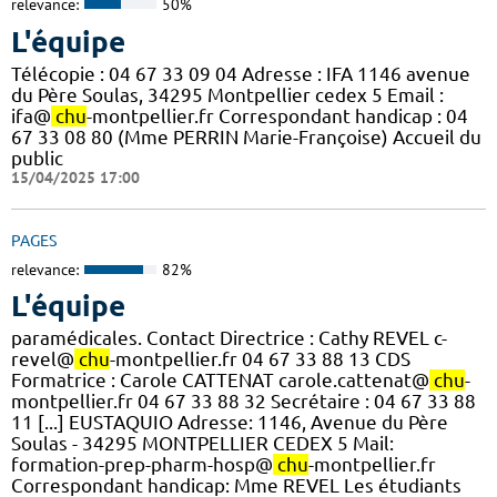
relevance:
50%
L'équipe
Télécopie : 04 67 33 09 04 Adresse : IFA 1146 avenue
du Père Soulas, 34295 Montpellier cedex 5 Email :
ifa@
chu
-montpellier.fr Correspondant handicap : 04
67 33 08 80 (Mme PERRIN Marie-Françoise) Accueil du
public
15/04/2025 17:00
PAGES
relevance:
82%
L'équipe
paramédicales. Contact Directrice : Cathy REVEL c-
revel@
chu
-montpellier.fr 04 67 33 88 13 CDS
Formatrice : Carole CATTENAT carole.cattenat@
chu
-
montpellier.fr 04 67 33 88 32 Secrétaire : 04 67 33 88
11 [...] EUSTAQUIO Adresse: 1146, Avenue du Père
Soulas - 34295 MONTPELLIER CEDEX 5 Mail:
formation-prep-pharm-hosp@
chu
-montpellier.fr
Correspondant handicap: Mme REVEL Les étudiants