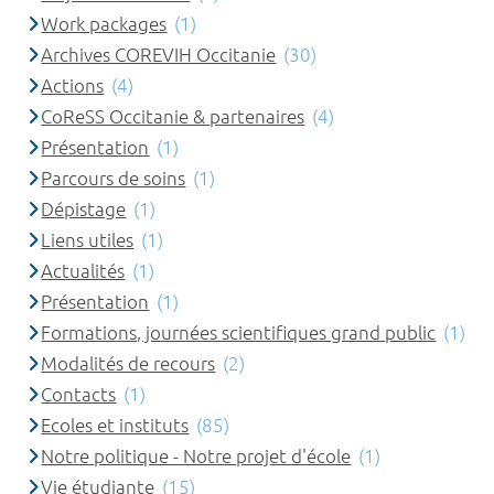
Work packages
(1)
Archives COREVIH Occitanie
(30)
Actions
(4)
CoReSS Occitanie & partenaires
(4)
Présentation
(1)
Parcours de soins
(1)
Dépistage
(1)
Liens utiles
(1)
Actualités
(1)
Présentation
(1)
Formations, journées scientifiques grand public
(1)
Modalités de recours
(2)
Contacts
(1)
Ecoles et instituts
(85)
Notre politique - Notre projet d'école
(1)
Vie étudiante
(15)