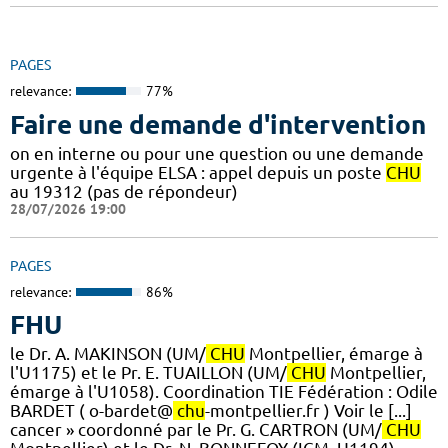
PAGES
relevance:
77%
Faire une demande d'intervention
on en interne ou pour une question ou une demande
urgente à l'équipe ELSA : appel depuis un poste
CHU
au 19312 (pas de répondeur)
28/07/2026 19:00
PAGES
relevance:
86%
FHU
le Dr. A. MAKINSON (UM/
CHU
Montpellier, émarge à
l'U1175) et le Pr. E. TUAILLON (UM/
CHU
Montpellier,
émarge à l'U1058). ​Coordination TIE Fédération : Odile
BARDET ( o-bardet@
chu
-montpellier.fr ) Voir le [...]
cancer » coordonné par le Pr. G. CARTRON (UM/
CHU