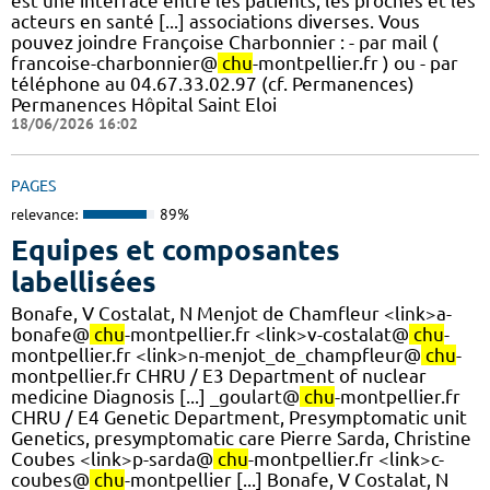
est une interface entre les patients, les proches et les
acteurs en santé [...] associations diverses. Vous
pouvez joindre Françoise Charbonnier : - par mail (
francoise-charbonnier@
chu
-montpellier.fr ) ou - par
téléphone au 04.67.33.02.97 (cf. Permanences)
Permanences Hôpital Saint Eloi
18/06/2026 16:02
PAGES
relevance:
89%
Equipes et composantes
labellisées
Bonafe, V Costalat, N Menjot de Chamfleur <link>a-
bonafe@
chu
-montpellier.fr <link>v-costalat@
chu
-
montpellier.fr <link>n-menjot_de_champfleur@
chu
-
montpellier.fr CHRU / E3 Department of nuclear
medicine Diagnosis [...] _goulart@
chu
-montpellier.fr
CHRU / E4 Genetic Department, Presymptomatic unit
Genetics, presymptomatic care Pierre Sarda, Christine
Coubes <link>p-sarda@
chu
-montpellier.fr <link>c-
coubes@
chu
-montpellier [...] Bonafe, V Costalat, N