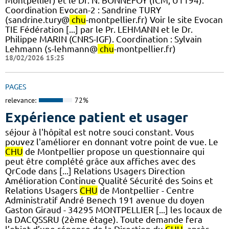
Montpellier) et le Dr. N. BONNEFOY (ICM, U1194).
Coordination Evocan-2 : Sandrine TURY
(sandrine.tury@
chu
-montpellier.fr) Voir le site Evocan
TIE Fédération [...] par le Pr. LEHMANN et le Dr.
Philippe MARIN (CNRS-IGF). ​Coordination : Sylvain
Lehmann (s-lehmann@
chu
-montpellier.fr)
18/02/2026 15:25
PAGES
relevance:
72%
Expérience patient et usager
séjour à l'hôpital est notre souci constant. Vous
pouvez l'améliorer en donnant votre point de vue. Le
CHU
de Montpellier propose un questionnaire qui
peut être complété grâce aux affiches avec des
QrCode dans [...] Relations Usagers Direction
Amélioration Continue Qualité Sécurité des Soins et
Relations Usagers
CHU
de Montpellier - Centre
Administratif André Benech 191 avenue du doyen
Gaston Giraud - 34295 MONTPELLIER [...] les locaux de
la DACQSSRU (2ème étage). Toute demande fera