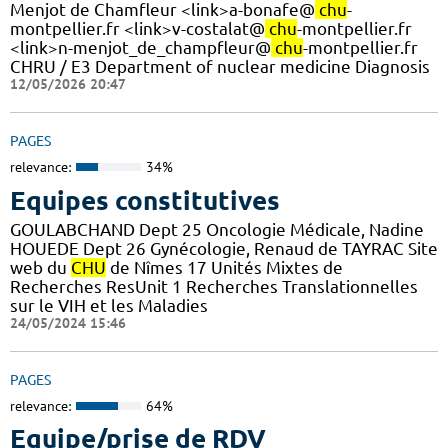
Menjot de Chamfleur <link>a-bonafe@
chu
-
montpellier.fr <link>v-costalat@
chu
-montpellier.fr
<link>n-menjot_de_champfleur@
chu
-montpellier.fr
CHRU / E3 Department of nuclear medicine Diagnosis
12/05/2026 20:47
PAGES
relevance:
34%
Equipes constitutives
GOULABCHAND Dept 25 Oncologie Médicale, Nadine
HOUEDE Dept 26 Gynécologie, Renaud de TAYRAC Site
web du
CHU
de Nîmes 17 Unités Mixtes de
Recherches ResUnit 1 Recherches Translationnelles
sur le VIH et les Maladies
24/05/2024 15:46
PAGES
relevance:
64%
Equipe/prise de RDV