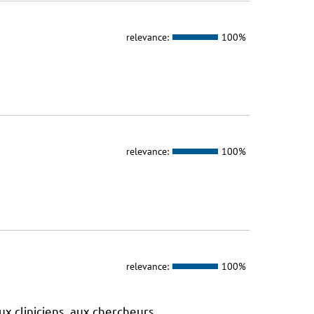
relevance:
100%
relevance:
100%
relevance:
100%
ux cliniciens, aux chercheurs