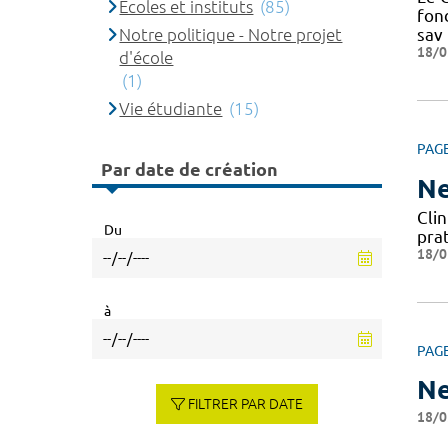
Ecoles et instituts
(85)
fond
Notre politique - Notre projet
sav
18/0
d'école
(1)
Vie étudiante
(15)
PAG
Par date de création
Ne
Cli
Du
pra
18/0
à
PAG
Ne
FILTRER PAR DATE
18/0