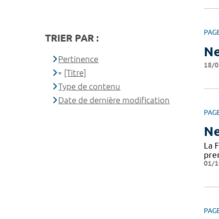
PAG
TRIER PAR :
Ne
Pertinence
18/0
[Titre]
Type de contenu
Date de dernière modification
PAG
Ne
La 
pre
01/1
PAG