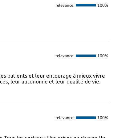
relevance:
100%
relevance:
100%
 patients et leur entourage à mieux vivre
s, leur autonomie et leur qualité de vie.
relevance:
100%
e Tous les secteurs Nos prises en charge Un