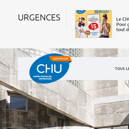
URGENCES
Le CHU
Pour g
tout 
TOUS L