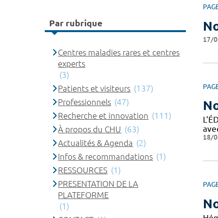
PAG
Par rubrique
No
17/0
Centres maladies rares et centres
experts
(3)
PAG
Patients et visiteurs
(137)
Professionnels
(47)
No
Recherche et innovation
(111)
L’É
ave
À propos du CHU
(63)
18/0
Actualités & Agenda
(2)
Infos & recommandations
(1)
RESSOURCES
(1)
PRESENTATION DE LA
PAG
PLATEFORME
No
(1)
Hém