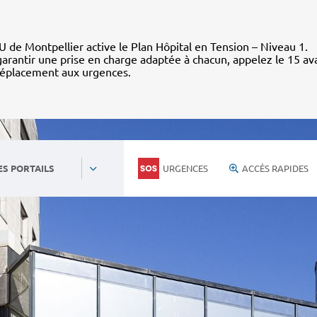
 de Montpellier active le Plan Hôpital en Tension – Niveau 1.
arantir une prise en charge adaptée à chacun, appelez le 15 av
déplacement aux urgences.
URGENCES
ACCÈS RAPIDES
ES PORTAILS