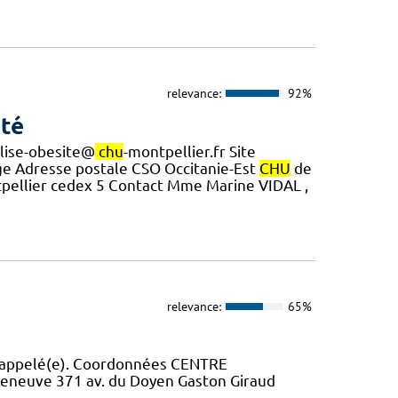
relevance:
92%
nté
alise-obesite@
chu
-montpellier.fr Site
trage Adresse postale CSO Occitanie-Est
CHU
de
pellier cedex 5 Contact Mme Marine VIDAL ,
relevance:
65%
 rappelé(e). Coordonnées CENTRE
eneuve 371 av. du Doyen Gaston Giraud