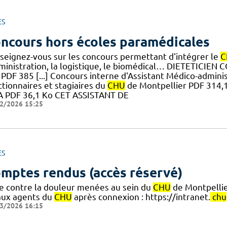
ES
ncours hors écoles paramédicales
seignez-vous sur les concours permettant d'intégrer le
C
dministration, la logistique, le biomédical… DIETETICIE
y PDF 385 [...] Concours interne d'Assistant Médico-admin
ctionnaires et stagiaires du
CHU
de Montpellier PDF 314,1 
 PDF 36,1 Ko CET ASSISTANT DE
2/2026 15:25
ES
mptes rendus (accès réservé)
te contre la douleur menées au sein du
CHU
de Montpellie
aux agents du
CHU
après connexion : https://intranet.
chu
3/2026 16:15