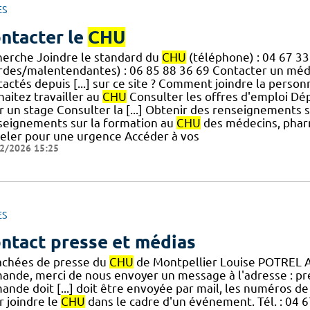
ES
ntacter le
CHU
herche Joindre le standard du
CHU
(téléphone) : 04 67 33
rdes/malentendantes) : 06 85 88 36 69 Contacter un méd
actés depuis [...] sur ce site ? Comment joindre la perso
aitez travailler au
CHU
Consulter les offres d'emploi Dé
r un stage Consulter la [...] Obtenir des renseignements
seignements sur la formation au
CHU
des médecins, pharm
eler pour une urgence Accéder à vos
2/2026 15:25
ES
ntact presse et médias
achées de presse du
CHU
de Montpellier Louise POTREL 
ande, merci de nous envoyer un message à l'adresse : p
ande doit [...] doit être envoyée par mail, les numéros d
r joindre le
CHU
dans le cadre d'un événement. Tél. : 04 6