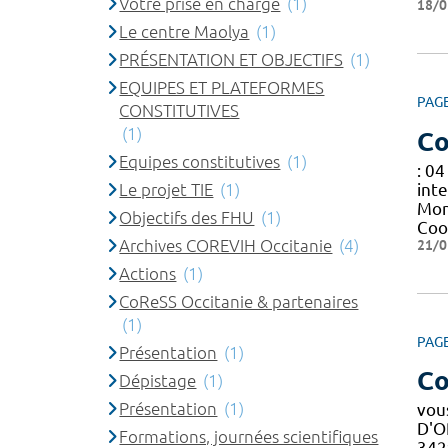
Votre prise en charge
(1)
18/0
Le centre Maolya
(1)
PRÉSENTATION ET OBJECTIFS
(1)
EQUIPES ET PLATEFORMES
PAG
CONSTITUTIVES
(1)
Co
Equipes constitutives
(1)
: 04
Le projet TIE
(1)
inte
Mon
Objectifs des FHU
(1)
Coo
Archives COREVIH Occitanie
(4)
21/0
Actions
(1)
CoReSS Occitanie & partenaires
(1)
PAG
Présentation
(1)
Co
Dépistage
(1)
Présentation
(1)
vou
D'
Formations, journées scientifiques
342