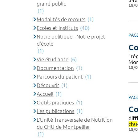
grand public
18/0
(1)
Modalités de recours
(1)
Ecoles et instituts
(40)
PAG
Notre politique - Notre projet
d'école
Co
(1)
"rég
Vie étudiante
(6)
Mon
18/0
Documentation
(1)
Parcours du patient
(1)
Découvrir
(1)
Accueil
(1)
PAG
Outils pratiques
(1)
Co
Les publications
(1)
diff
L'Unité Transversale de Nutrition
chu
du CHU de Montpellier
18/0
(1)