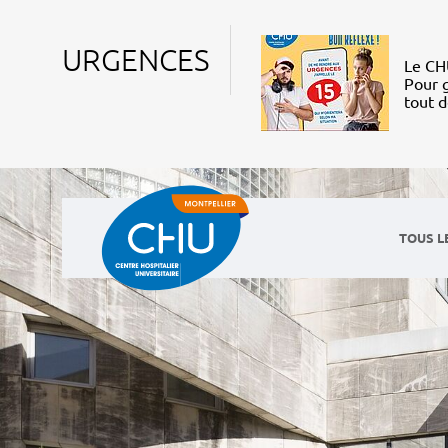
URGENCES
Le CHU
Pour g
tout 
TOUS L