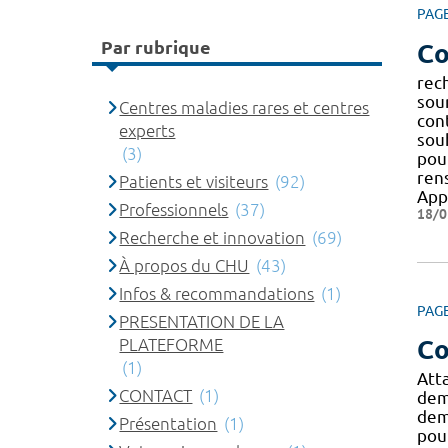
PAG
Par rubrique
Co
rec
sou
Centres maladies rares et centres
cont
experts
souh
(3)
pou
ren
Patients et visiteurs
(92)
App
Professionnels
(37)
18/0
Recherche et innovation
(69)
À propos du CHU
(43)
Infos & recommandations
(1)
PAG
PRESENTATION DE LA
PLATEFORME
Co
(1)
Att
CONTACT
(1)
dem
dem
Présentation
(1)
pou