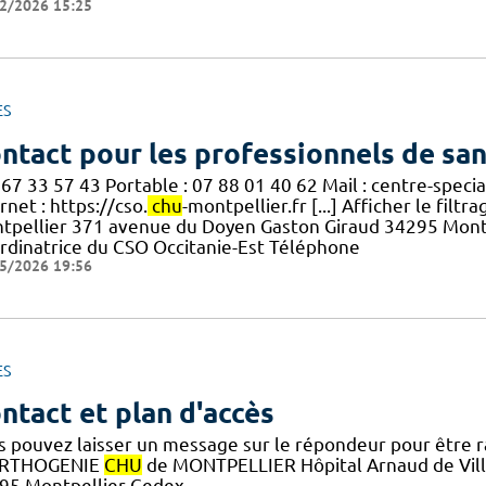
2/2026 15:25
ES
ntact pour les professionnels de sa
 67 33 57 43 Portable : 07 88 01 40 62 Mail : centre-speci
rnet : https://cso.
chu
-montpellier.fr [...] Afficher le fil
tpellier 371 avenue du Doyen Gaston Giraud 34295 Mont
rdinatrice du CSO Occitanie-Est Téléphone
5/2026 19:56
ES
ntact et plan d'accès
s pouvez laisser un message sur le répondeur pour être
ORTHOGENIE
CHU
de MONTPELLIER Hôpital Arnaud de Vill
95 Montpellier Cedex