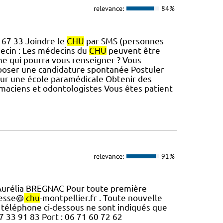
relevance:
84%
 67 33 Joindre le
CHU
par SMS (personnes
ecin : Les médecins du
CHU
peuvent être
nne qui pourra vous renseigner ? Vous
poser une candidature spontanée Postuler
 sur une école paramédicale Obtenir des
aciens et odontologistes Vous êtes patient
relevance:
91%
Aurélia BREGNAC Pour toute première
resse@
chu
-montpellier.fr . Toute nouvelle
e téléphone ci-dessous ne sont indiqués que
7 33 91 83 Port : 06 71 60 72 62