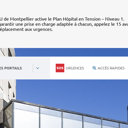
 de Montpellier active le Plan Hôpital en Tension – Niveau 1.
arantir une prise en charge adaptée à chacun, appelez le 15 av
déplacement aux urgences.
URGENCES
ACCÈS RAPIDES
ES PORTAILS