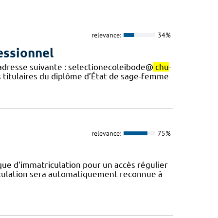
relevance:
34%
essionnel
’adresse suivante : selectionecoleibode@
chu
-
es titulaires du diplôme d’État de sage-femme
relevance:
75%
e d'immatriculation pour un accès régulier
riculation sera automatiquement reconnue à