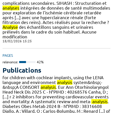
complications secondaires. SIMASH : Structuration et
analyses
intégrées de données de santé multimodales
pour exploration de l'ischémie cérébrale retardée
après [...] avec une hyperclairance rénale (forte
filtration des reins). Actes réalisés pour la recherche ?
Analyse
des échantillons sanguins et urinaires
prélevés dans le cadre du soin habituel. Aucune
modification
18/02/2026 15:25
PAGES
relevance:
42%
Publications
for children with cochlear implants, using the LENA
language and environment
analysis
system&nbsp;-
&nbsp;A CONSORT
analysis
. Eur Ann Otorhinolaryngol
Head Neck Dis 2025 C - N°PIMD : 40268576 Canha, D ;
[...] r 2 inhibitors for preventing cardiovascular events
and mortality: A systematic review and meta-
analysis
.
Diabetes Obes Metab 2024 B - N°PIMD : 38316608
Diallo, A ; Villard, O ; Carlos-Bolumbu, M ; Renard [...] of