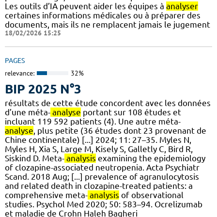
Les outils d’IA peuvent aider les équipes à
analyser
certaines informations médicales ou à préparer des
documents, mais ils ne remplacent jamais le jugement
18/02/2026 15:25
PAGES
relevance:
32%
BIP 2025 N°3
résultats de cette étude concordent avec les données
d’une méta-
analyse
portant sur 108 études et
incluant 119 592 patients (4). Une autre méta-
analyse
, plus petite (36 études dont 23 provenant de
Chine continentale) [...] 2024; 11: 27–35. Myles N,
Myles H, Xia S, Large M, Kisely S, Galletly C, Bird R,
Siskind D. Meta-
analysis
examining the epidemiology
of clozapine-associated neutropenia. Acta Psychiatr
Scand. 2018 Aug; [...] prevalence of agranulocytosis
and related death in clozapine-treated patients: a
comprehensive meta-
analysis
of observational
studies. Psychol Med 2020; 50: 583–94. Ocrelizumab
et maladie de Crohn Haleh Bagheri