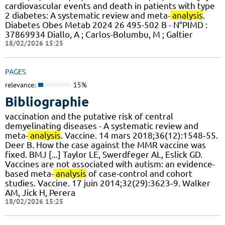
cardiovascular events and death in patients with type
2 diabetes: A systematic review and meta-
analysis
.
Diabetes Obes Metab 2024 26 495-502 B - N°PIMD :
37869934 Diallo, A ; Carlos-Bolumbu, M ; Galtier
18/02/2026 15:25
PAGES
relevance:
15%
Bibliographie
vaccination and the putative risk of central
demyelinating diseases - A systematic review and
meta-
analysis
. Vaccine. 14 mars 2018;36(12):1548‑55.
Deer B. How the case against the MMR vaccine was
fixed. BMJ [...] Taylor LE, Swerdfeger AL, Eslick GD.
Vaccines are not associated with autism: an evidence-
based meta-
analysis
of case-control and cohort
studies. Vaccine. 17 juin 2014;32(29):3623‑9. Walker
AM, Jick H, Perera
18/02/2026 15:25