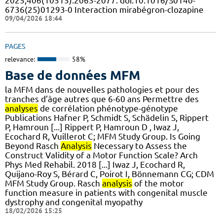
2025;406(10515):2063-2077. doi:10.1016/S0140-
6736(25)01293-0 Interaction mirabégron-clozapine
09/04/2026 18:44
PAGES
relevance:
58%
Base de données MFM
la MFM dans de nouvelles pathologies et pour des
tranches d’âge autres que 6-60 ans Permettre des
analyses
de corrélation phénotype-génotype
Publications Hafner P, Schmidt S, Schädelin S, Rippert
P, Hamroun [...] Rippert P, Hamroun D , Iwaz J,
Ecochard R, Vuillerot C; MFM Study Group. Is Going
Beyond Rasch
Analysis
Necessary to Assess the
Construct Validity of a Motor Function Scale? Arch
Phys Med Rehabil. 2018 [...] Iwaz J, Ecochard R,
Quijano-Roy S, Bérard C, Poirot I, Bönnemann CG; CDM
MFM Study Group. Rasch
analysis
of the motor
function measure in patients with congenital muscle
dystrophy and congenital myopathy
18/02/2026 15:25