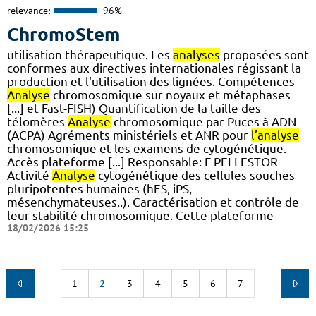
relevance:
96%
ChromoStem
utilisation thérapeutique. Les
analyses
proposées sont
conformes aux directives internationales régissant la
production et l'utilisation des lignées. Compétences
Analyse
chromosomique sur noyaux et métaphases
[...] et Fast-FISH) Quantification de la taille des
télomères
Analyse
chromosomique par Puces à ADN
(ACPA) Agréments ministériels et ANR pour
l’analyse
chromosomique et les examens de cytogénétique.
Accès plateforme [...] Responsable: F PELLESTOR
Activité
Analyse
cytogénétique des cellules souches
pluripotentes humaines (hES, iPS,
mésenchymateuses..). Caractérisation et contrôle de
leur stabilité chromosomique. Cette plateforme
18/02/2026 15:25
1
2
3
4
5
6
7