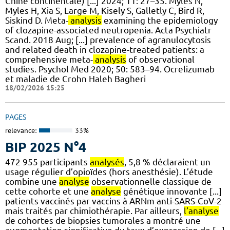
Chine continentale) [...] 2024; 11: 27–35. Myles N,
Myles H, Xia S, Large M, Kisely S, Galletly C, Bird R,
Siskind D. Meta-
analysis
examining the epidemiology
of clozapine-associated neutropenia. Acta Psychiatr
Scand. 2018 Aug; [...] prevalence of agranulocytosis
and related death in clozapine-treated patients: a
comprehensive meta-
analysis
of observational
studies. Psychol Med 2020; 50: 583–94. Ocrelizumab
et maladie de Crohn Haleh Bagheri
18/02/2026 15:25
PAGES
relevance:
33%
BIP 2025 N°4
472 955 participants
analysés
, 5,8 % déclaraient un
usage régulier d’opioïdes (hors anesthésie). L’étude
combine une
analyse
observationnelle classique de
cette cohorte et une
analyse
génétique innovante [...]
patients vaccinés par vaccins à ARNm anti-SARS-CoV-2
mais traités par chimiothérapie. Par ailleurs,
l’analyse
de cohortes de biopsies tumorales a montré une