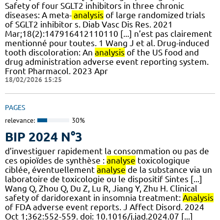
Safety of four SGLT2 inhibitors in three chronic
diseases: A meta-
analysis
of large randomized trials
of SGLT2 inhibitor s. Diab Vasc Dis Res. 2021
Mar;18(2):147916412110110 [...] n’est pas clairement
mentionné pour toutes. 1 Wang J et al. Drug-induced
tooth discoloration: An
analysis
of the US food and
drug administration adverse event reporting system.
Front Pharmacol. 2023 Apr
18/02/2026 15:25
PAGES
relevance:
30%
BIP 2024 N°3
d’investiguer rapidement la consommation ou pas de
ces opioïdes de synthèse :
analyse
toxicologique
ciblée, éventuellement
analyse
de la substance via un
laboratoire de toxicologie ou le dispositif Sintes [...]
Wang Q, Zhou Q, Du Z, Lu R, Jiang Y, Zhu H. Clinical
safety of daridorexant in insomnia treatment:
Analysis
of FDA adverse event reports. J Affect Disord. 2024
Oct 1;362:552-559. doi: 10.1016/j.jad.2024.07 [...]