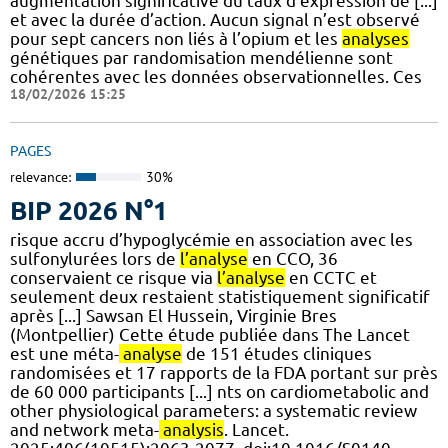
augmentation significative du taux d’expression de [...]
et avec la durée d’action. Aucun signal n’est observé
pour sept cancers non liés à l’opium et les
analyses
génétiques par randomisation mendélienne sont
cohérentes avec les données observationnelles. Ces
18/02/2026 15:25
PAGES
relevance:
30%
BIP 2026 N°1
risque accru d’hypoglycémie en association avec les
sulfonylurées lors de
l’analyse
en CCO, 36
conservaient ce risque via
l’analyse
en CCTC et
seulement deux restaient statistiquement significatif
après [...] Sawsan El Hussein, Virginie Bres
(Montpellier) Cette étude publiée dans The Lancet
est une méta-
analyse
de 151 études cliniques
randomisées et 17 rapports de la FDA portant sur près
de 60 000 participants [...] nts on cardiometabolic and
other physiological parameters: a systematic review
and network meta-
analysis
. Lancet.