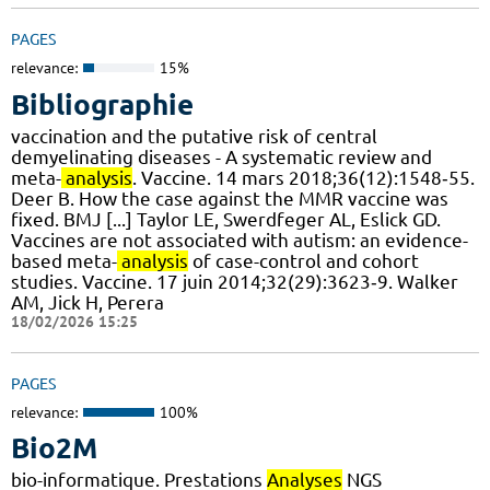
PAGES
relevance:
15%
Bibliographie
vaccination and the putative risk of central
demyelinating diseases - A systematic review and
meta-
analysis
. Vaccine. 14 mars 2018;36(12):1548‑55.
Deer B. How the case against the MMR vaccine was
fixed. BMJ [...] Taylor LE, Swerdfeger AL, Eslick GD.
Vaccines are not associated with autism: an evidence-
based meta-
analysis
of case-control and cohort
studies. Vaccine. 17 juin 2014;32(29):3623‑9. Walker
AM, Jick H, Perera
18/02/2026 15:25
PAGES
relevance:
100%
Bio2M
bio-informatique. Prestations
Analyses
NGS