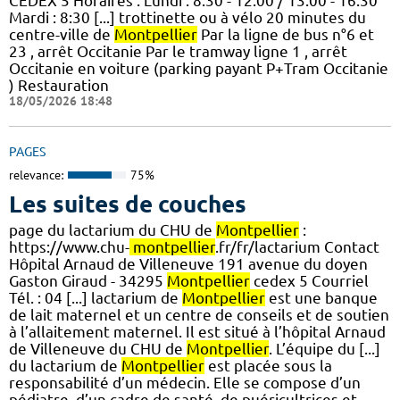
CEDEX 5 Horaires : Lundi : 8:30 - 12:00 / 13:00 - 16:30
Mardi : 8:30 [...] trottinette ou à vélo 20 minutes du
centre-ville de
Montpellier
Par la ligne de bus n°6 et
23 , arrêt Occitanie Par le tramway ligne 1 , arrêt
Occitanie en voiture (parking payant P+Tram Occitanie
) Restauration
18/05/2026 18:48
PAGES
relevance:
75%
Les suites de couches
page du lactarium du CHU de
Montpellier
:
https://www.chu-
montpellier
.fr/fr/lactarium Contact
Hôpital Arnaud de Villeneuve 191 avenue du doyen
Gaston Giraud - 34295
Montpellier
cedex 5 Courriel
Tél. : 04 [...] lactarium de
Montpellier
est une banque
de lait maternel et un centre de conseils et de soutien
à l’allaitement maternel. Il est situé à l’hôpital Arnaud
de Villeneuve du CHU de
Montpellier
. L’équipe du [...]
du lactarium de
Montpellier
est placée sous la
responsabilité d’un médecin. Elle se compose d’un
pédiatre, d’un cadre de santé, de puéricultrices et