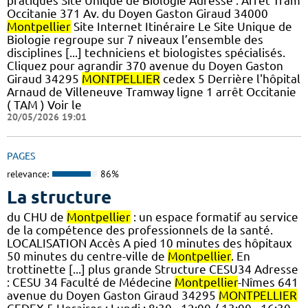
pratiques Site Unique de Biologie Adresse : Arrêt Tram
Occitanie 371 Av. du Doyen Gaston Giraud 34000
Montpellier
Site Internet Itinéraire Le Site Unique de
Biologie regroupe sur 7 niveaux l’ensemble des
disciplines [...] techniciens et biologistes spécialisés.
Cliquez pour agrandir 370 avenue du Doyen Gaston
Giraud 34295
MONTPELLIER
cedex 5 Derrière l'hôpital
Arnaud de Villeneuve Tramway ligne 1 arrêt Occitanie
( TAM ) Voir le
20/05/2026 19:01
PAGES
relevance:
86%
La structure
du CHU de
Montpellier
: un espace formatif au service
de la compétence des professionnels de la santé.
LOCALISATION Accès A pied 10 minutes des hôpitaux
50 minutes du centre-ville de
Montpellier
. En
trottinette [...] plus grande Structure CESU34 Adresse
: CESU 34 Faculté de Médecine
Montpellier
-Nîmes 641
avenue du Doyen Gaston Giraud 34295
MONTPELLIER