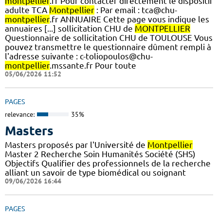
montpellier
.fr Pour contacter directement le dispositif
adulte TCA
Montpellier
: Par email : tca@chu-
montpellier
.fr ANNUAIRE Cette page vous indique les
annuaires [...] sollicitation CHU de
MONTPELLIER
Questionnaire de sollicitation CHU de TOULOUSE Vous
pouvez transmettre le questionnaire dûment rempli à
l'adresse suivante : c-toliopoulos@chu-
montpellier
.mssante.fr Pour toute
05/06/2026 11:52
PAGES
relevance:
35%
Masters
Masters proposés par l'Université de
Montpellier
Master 2 Recherche Soin Humanités Société (SHS)
Objectifs Qualifier des professionnels de la recherche
alliant un savoir de type biomédical ou soignant
09/06/2026 16:44
PAGES