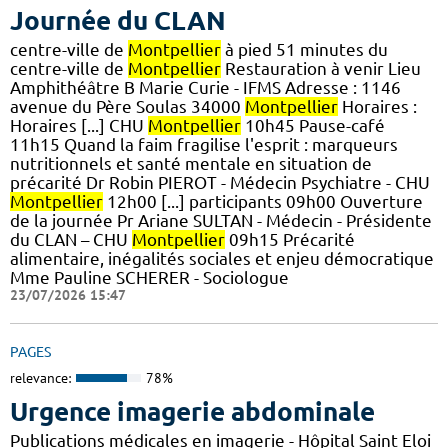
Journée du CLAN
centre-ville de
Montpellier
à pied 51 minutes du
centre-ville de
Montpellier
Restauration à venir Lieu
Amphithéâtre B Marie Curie - IFMS Adresse : 1146
avenue du Père Soulas 34000
Montpellier
Horaires :
Horaires [...] CHU
Montpellier
10h45 Pause-café
11h15 Quand la faim fragilise l'esprit : marqueurs
nutritionnels et santé mentale en situation de
précarité Dr Robin PIEROT - Médecin Psychiatre - CHU
Montpellier
12h00 [...] participants 09h00 Ouverture
de la journée Pr Ariane SULTAN - Médecin - Présidente
du CLAN – CHU
Montpellier
09h15 Précarité
alimentaire, inégalités sociales et enjeu démocratique
Mme Pauline SCHERER - Sociologue
23/07/2026 15:47
PAGES
relevance:
78%
Urgence imagerie abdominale
Publications médicales en imagerie - Hôpital Saint Eloi