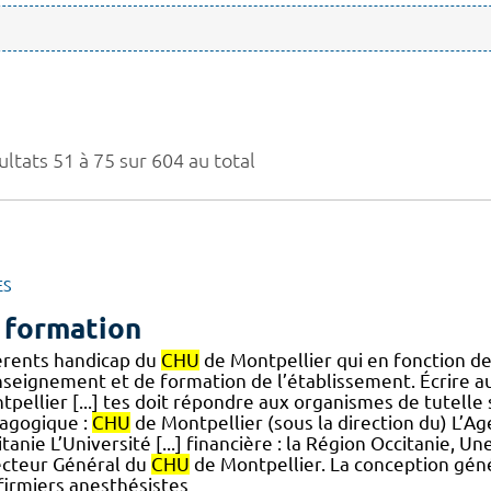
ltats 51 à 75 sur 604 au total
ES
 formation
érents handicap du
CHU
de Montpellier qui en fonction de 
nseignement et de formation de l’établissement. Écrire a
pellier [...] tes doit répondre aux organismes de tutelle
agogique :
CHU
de Montpellier (sous la direction du) L’A
tanie L’Université [...] financière : la Région Occitanie, Un
ecteur Général du
CHU
de Montpellier. La conception géné
nfirmiers anesthésistes