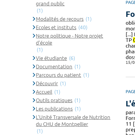
PAG
grand public
(1)
Fo
Modalités de recours
(1)
obli
Ecoles et instituts
(40)
mon
[..
Notre politique - Notre projet
TP
d'école
char
(1)
pha
doss
Vie étudiante
(6)
15/0
Documentation
(1)
Parcours du patient
(1)
Découvrir
(1)
Accueil
(1)
PAG
Outils pratiques
(1)
L'
Les publications
(1)
par
L'Unité Transversale de Nutrition
For
11 
du CHU de Montpellier
pre
(1)