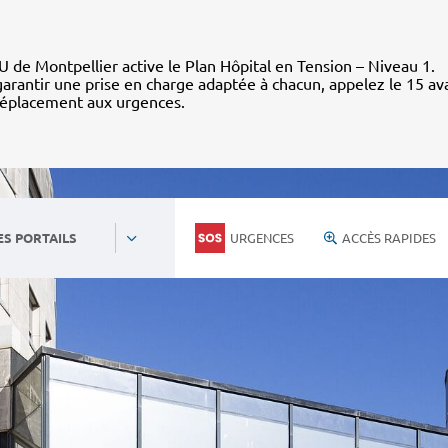
 de Montpellier active le Plan Hôpital en Tension – Niveau 1.
arantir une prise en charge adaptée à chacun, appelez le 15 av
déplacement aux urgences.
URGENCES
ACCÈS RAPIDES
ES PORTAILS