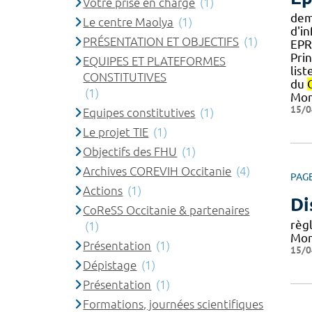
Votre prise en charge
(1)
dem
Le centre Maolya
(1)
d'i
PRÉSENTATION ET OBJECTIFS
(1)
EPRE
Pri
EQUIPES ET PLATEFORMES
list
CONSTITUTIVES
du
(1)
Mon
15/0
Equipes constitutives
(1)
Le projet TIE
(1)
Objectifs des FHU
(1)
Archives COREVIH Occitanie
(4)
PAG
Actions
(1)
Di
CoReSS Occitanie & partenaires
règl
(1)
Mon
Présentation
(1)
15/0
Dépistage
(1)
Présentation
(1)
Formations, journées scientifiques