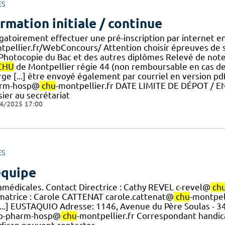
ES
rmation initiale / continue
gatoirement effectuer une pré-inscription par internet en c
tpellier.fr/WebConcours/ Attention choisir épreuves de 
.] Photocopie du Bac et des autres diplômes Relevé de no
CHU
de Montpellier régie 44 (non remboursable en cas de
ge [...] être envoyé également par courriel en version pd
rm-hosp@
chu
-montpellier.fr DATE LIMITE DE DÉPOT / 
ier au secrétariat
4/2025 17:00
ES
équipe
amédicales. Contact Directrice : Cathy REVEL c-revel@
ch
matrice : Carole CATTENAT carole.cattenat@
chu
-montpell
[...] EUSTAQUIO Adresse: 1146, Avenue du Père Soulas -
p-pharm-hosp@
chu
-montpellier.fr Correspondant handic