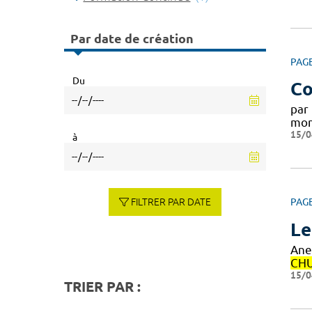
Par date de création
PAG
Du
Co
par
mon
15/0
à
FILTRER PAR DATE
PAG
Le
Ane
CH
15/0
TRIER PAR :