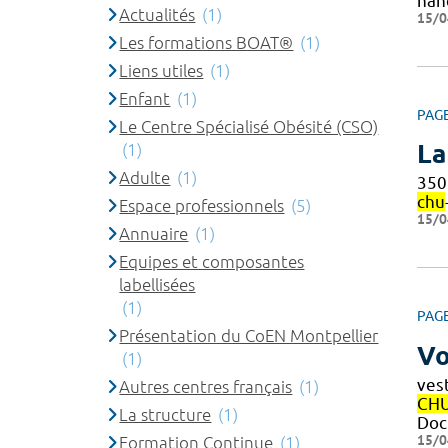
han
Actualités
(1)
15/0
Les formations BOAT®
(1)
Liens utiles
(1)
Enfant
(1)
PAG
Le Centre Spécialisé Obésité (CSO)
La
(1)
Adulte
(1)
350
chu
Espace professionnels
(5)
15/0
Annuaire
(1)
Equipes et composantes
labellisées
(1)
PAG
Présentation du CoEN Montpellier
Vo
(1)
ves
Autres centres français
(1)
CH
La structure
(1)
Doc
15/0
Formation Continue
(1)