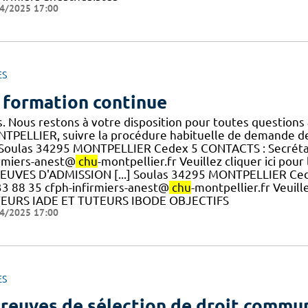
4/2025 17:00
ES
 formation continue
s. Nous restons à votre disposition pour toutes questio
TPELLIER, suivre la procédure habituelle de demande de
.] Soulas 34295 MONTPELLIER Cedex 5 CONTACTS : Secrétar
irmiers-anest@
chu
-montpellier.fr Veuillez cliquer ici po
EUVES D'ADMISSION [...] Soulas 34295 MONTPELLIER Cede
33 88 35 cfph-infirmiers-anest@
chu
-montpellier.fr Veuill
EURS IADE ET TUTEURS IBODE OBJECTIFS
4/2025 17:00
ES
reuves de sélection de droit commu