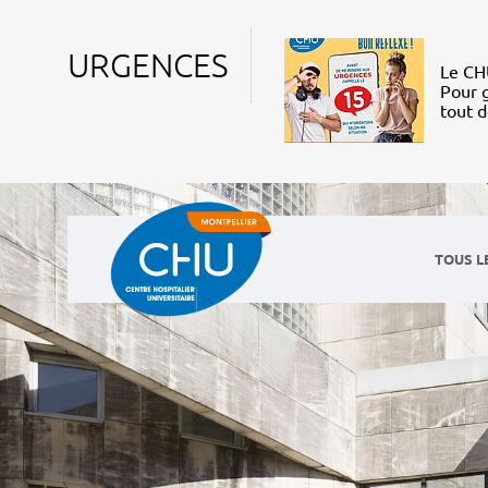
URGENCES
Le CHU
Pour g
tout 
TOUS L