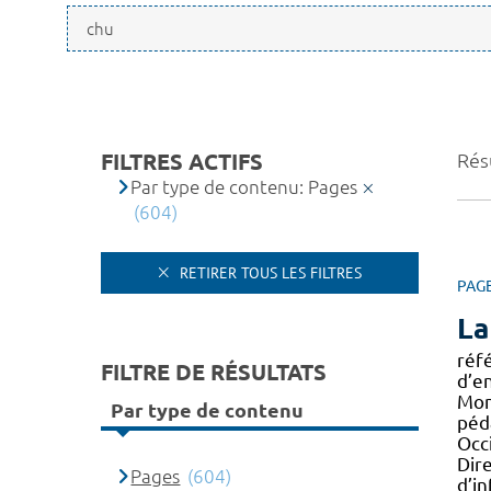
FILTRES ACTIFS
Résu
Par type de contenu: Pages
(604)
RETIRER TOUS LES FILTRES
PAG
La
réf
FILTRE DE RÉSULTATS
d’e
Mont
Par type de contenu
péd
Occi
Dir
Pages
(604)
d’i