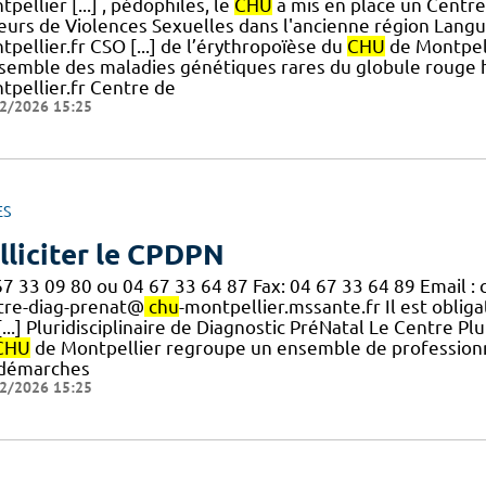
pellier [...] , pédophiles, le
CHU
a mis en place un Centre
eurs de Violences Sexuelles dans l'ancienne région Langue
pellier.fr CSO [...] de l’érythropoïèse du
CHU
de Montpell
nsemble des maladies génétiques rares du globule rouge 
tpellier.fr Centre de
2/2026 15:25
ES
lliciter le CPDPN
67 33 09 80 ou 04 67 33 64 87 Fax: 04 67 33 64 89 Email :
tre-diag-prenat@
chu
-montpellier.mssante.fr Il est oblig
[...] Pluridisciplinaire de Diagnostic PréNatal Le Centre P
CHU
de Montpellier regroupe un ensemble de professionn
 démarches
2/2026 15:25