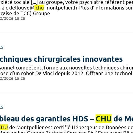
nxiété sociale [...] au groupe, votre psychiatre référent
l à c-dellouve@
chu
-montpellier.fr Plus d’informations su
nçaise de TCC) Groupe
2/2026 15:25
ES
chniques chirurgicales innovantes
sonnel compétent, formé aux nouvelles techniques chirurg
pose d'un robot Da Vinci depuis 2012. Offrant une technol
2/2026 15:25
ES
bleau des garanties HDS –
CHU
de Mo
CHU
de Montpellier est certifié Hébergeur de Données de 
Montpellier Orange Business Services SA / Enovacom Rôle 