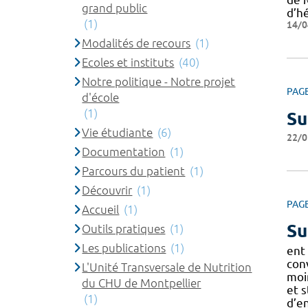
grand public
d’h
(1)
14/0
Modalités de recours
(1)
Ecoles et instituts
(40)
Notre politique - Notre projet
PAG
d'école
(1)
Su
Vie étudiante
(6)
22/0
Documentation
(1)
Parcours du patient
(1)
Découvrir
(1)
PAG
Accueil
(1)
Su
Outils pratiques
(1)
Les publications
(1)
ent
con
L'Unité Transversale de Nutrition
moi
du CHU de Montpellier
et 
(1)
d’en