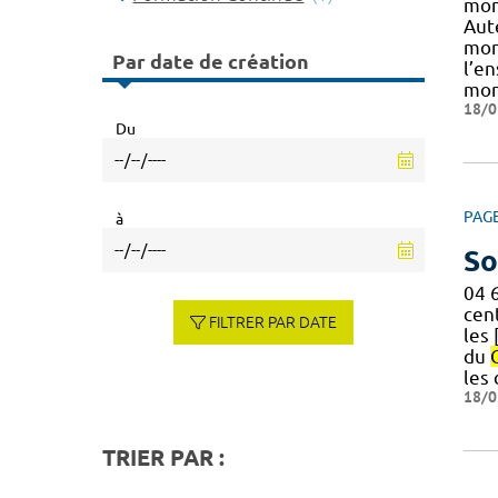
mont
Aut
mont
Par date de création
l’e
mon
18/0
Du
PAG
à
So
04 
cen
FILTRER PAR DATE
les 
du
les
18/0
TRIER PAR :