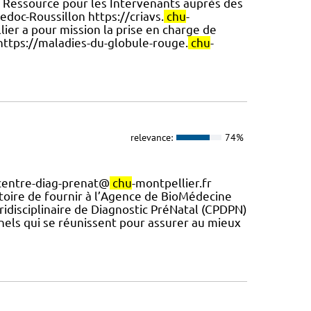
 Ressource pour les Intervenants auprès des
doc-Roussillon https://criavs.
chu
-
ier a pour mission la prise en charge de
https://maladies-du-globule-rouge.
chu
-
relevance:
74%
 centre-diag-prenat@
chu
-montpellier.fr
atoire de fournir à l’Agence de BioMédecine
luridisciplinaire de Diagnostic PréNatal (CPDPN)
els qui se réunissent pour assurer au mieux