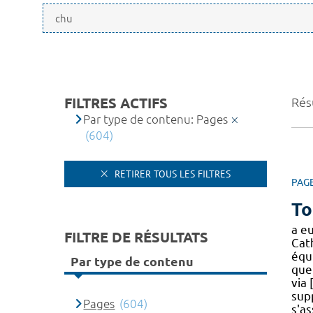
FILTRES ACTIFS
Résu
Par type de contenu: Pages
(604)
RETIRER TOUS LES FILTRES
PAG
To
a eu
FILTRE DE RÉSULTATS
Cat
équ
Par type de contenu
que
via 
sup
Pages
(604)
s'as