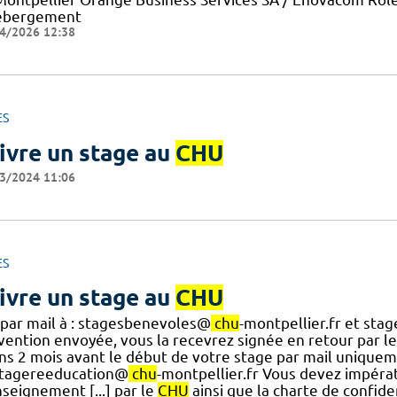
ébergement
4/2026 12:38
ES
ivre un stage au
CHU
3/2024 11:06
ES
ivre un stage au
CHU
 par mail à : stagesbenevoles@
chu
-montpellier.fr et st
vention envoyée, vous la recevrez signée en retour par l
ns 2 mois avant le début de votre stage par mail uniqu
stagereeducation@
chu
-montpellier.fr Vous devez impér
seignement [...] par le
CHU
ainsi que la charte de confid