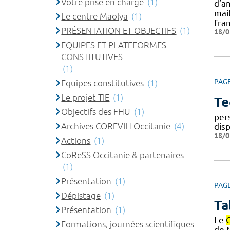
Votre prise en charge
(1)
d’a
mai
Le centre Maolya
(1)
fra
PRÉSENTATION ET OBJECTIFS
(1)
18/0
EQUIPES ET PLATEFORMES
CONSTITUTIVES
(1)
PAG
Equipes constitutives
(1)
Le projet TIE
(1)
Te
Objectifs des FHU
(1)
per
Archives COREVIH Occitanie
(4)
dis
18/0
Actions
(1)
CoReSS Occitanie & partenaires
(1)
Présentation
(1)
PAG
Dépistage
(1)
Ta
Présentation
(1)
Le
Formations, journées scientifiques
de 