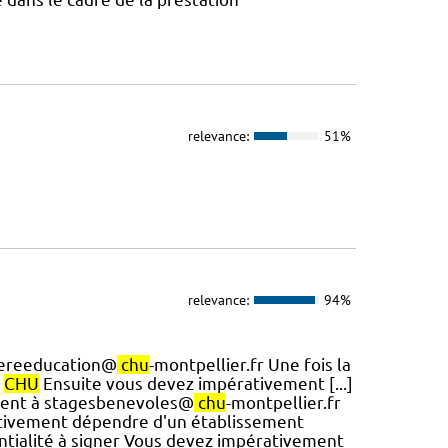
relevance:
51%
relevance:
94%
agereeducation@
chu
-montpellier.fr Une fois la
e
CHU
Ensuite vous devez impérativement [...]
ement à stagesbenevoles@
chu
-montpellier.fr
ativement dépendre d'un établissement
entialité à signer Vous devez impérativement