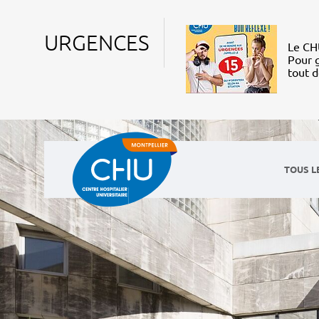
URGENCES
Le CHU
Pour g
tout 
TOUS L