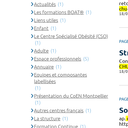
reto
Actualités
(1)
chu
Les formations BOAT®
(1)
18/0
Liens utiles
(1)
Enfant
(1)
Le Centre Spécialisé Obésité (CSO)
PAG
(1)
Adulte
(1)
St
Espace professionnels
(5)
Con
CH
Annuaire
(1)
18/0
Equipes et composantes
labellisées
(1)
Présentation du CoEN Montpellier
PAG
(1)
So
Autres centres français
(1)
La structure
(1)
ap.
htt
Formation Continue
(1)