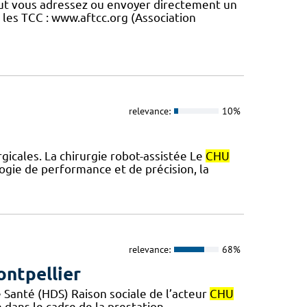
 peut vous adressez ou envoyer directement un
r les TCC : www.aftcc.org (Association
relevance:
10%
icales. La chirurgie robot-assistée Le
CHU
ogie de performance et de précision, la
relevance:
68%
ntpellier
Santé (HDS) Raison sociale de l’acteur
CHU
dans le cadre de la prestation