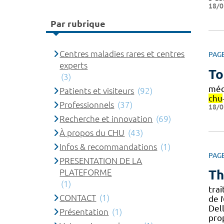
18/0
Par rubrique
Centres maladies rares et centres
PAG
experts
To
(3)
méd
Patients et visiteurs
(92)
chu
Professionnels
(37)
18/0
Recherche et innovation
(69)
À propos du CHU
(43)
Infos & recommandations
(1)
PAG
PRESENTATION DE LA
PLATEFORME
Th
(1)
tra
CONTACT
(1)
de 
Del
Présentation
(1)
pro