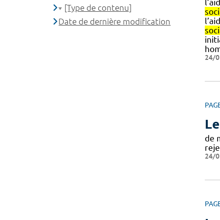
l’a
[Type de contenu]
soci
l’a
Date de dernière modification
soci
init
hom
24/0
PAG
Le
de 
rej
24/0
PAG