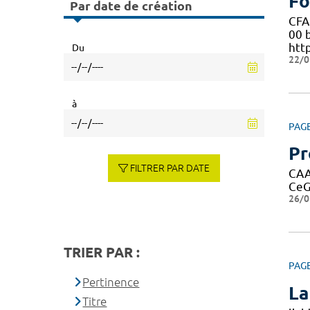
Fo
Par date de création
CFA
00 
htt
Du
22/0
à
PAG
Pr
FILTRER PAR DATE
CAAR
CeG
26/0
TRIER PAR :
PAG
Pertinence
La
Titre