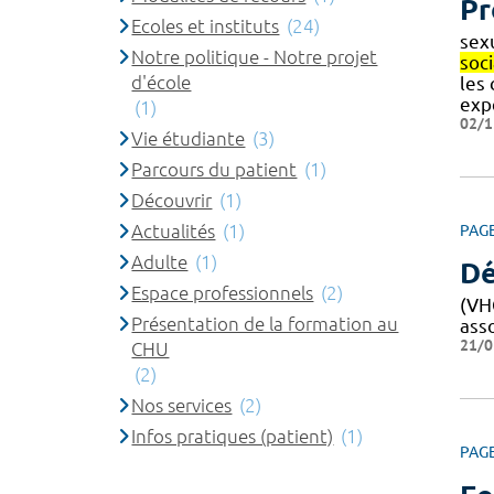
Pr
Ecoles et instituts
(24)
sex
Notre politique - Notre projet
soci
d'école
les
exp
(1)
02/1
Vie étudiante
(3)
Parcours du patient
(1)
Découvrir
(1)
Actualités
(1)
PAG
Adulte
(1)
Dé
Espace professionnels
(2)
(VHC
Présentation de la formation au
ass
21/0
CHU
(2)
Nos services
(2)
Infos pratiques (patient)
(1)
PAG