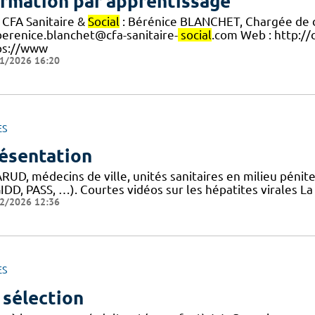
rmation par apprentissage
 CFA Sanitaire &
Social
: Bérénice BLANCHET, Chargée de 
berenice.blanchet@cfa-sanitaire-
social
.com Web : http://c
ps://www
1/2026 16:20
ES
ésentation
UD, médecins de ville, unités sanitaires en milieu pénite
IDD, PASS, …). Courtes vidéos sur les hépatites virales L
2/2026 12:36
ES
 sélection