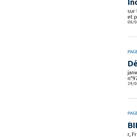
In
sur
et 
08/0
PAG
Dé
jan
n°9
29/0
PAG
BI
r, 