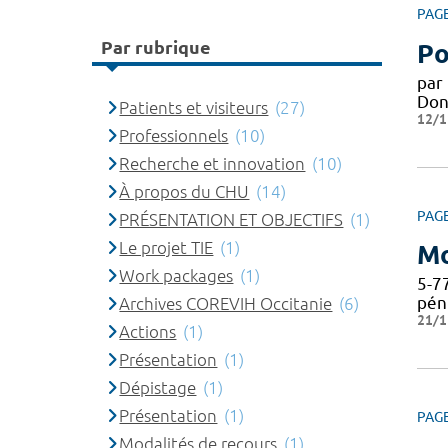
PAG
Par rubrique
Po
par 
Don
Patients et visiteurs
(27)
12/1
Professionnels
(10)
Recherche et innovation
(10)
À propos du CHU
(14)
PAG
PRÉSENTATION ET OBJECTIFS
(1)
Le projet TIE
(1)
Mo
Work packages
(1)
5-77
péni
Archives COREVIH Occitanie
(6)
21/1
Actions
(1)
Présentation
(1)
Dépistage
(1)
Présentation
(1)
PAG
Modalités de recours
(1)