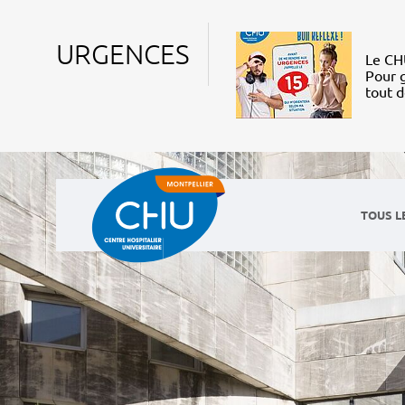
URGENCES
Le CHU
Pour g
tout 
TOUS L