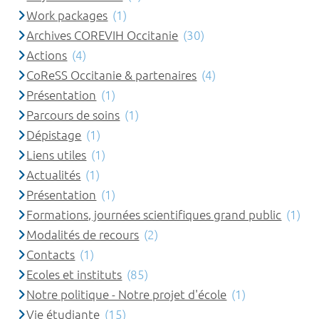
Work packages
(1)
Archives COREVIH Occitanie
(30)
Actions
(4)
CoReSS Occitanie & partenaires
(4)
Présentation
(1)
Parcours de soins
(1)
Dépistage
(1)
Liens utiles
(1)
Actualités
(1)
Présentation
(1)
Formations, journées scientifiques grand public
(1)
Modalités de recours
(2)
Contacts
(1)
Ecoles et instituts
(85)
Notre politique - Notre projet d'école
(1)
Vie étudiante
(15)