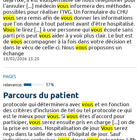
l'annuler [...] médecin
vous
informera des méthodes
possibles pour réaliser l’IVG. Un formulaire du CHU
vous
sera remis afin de
vous
donner les informations
que l’on donne à tout patient avant d’être hospitalisé.
Vous
le lirez [...] à une personne qui
vous
écoute sans
parti pris peut
vous
aider à y voir plus clair. Le but est
de
vous
accompagner à la fois dans votre décision et
dans le vécu de celle-ci. Nous
vous
proposons un
échange
18/02/2026 15:25
PAGES
relevance:
37%
Parcours du patient
protocole qui déterminera avec
vous
et en fonction
des critères d’inclusion de tel ou tel protocole ce qui
est le mieux pour
vous
. Si
vous
êtes d’accord pour
participer,
vous
serez ensuite pris en charge [...] on de
la prise en soins. Hospitalisation de jour
Vous
serez
reçu dans la salle de soins d’hôpital de jour. Sauf
indications contraires,
vous
devez
vous
présenter à 8h