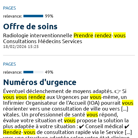
PAGES
relevance:
99%
Offre de soins
Radiologie interventionnelle
Prendre
rendez
-
vous
Consultations Médecins Services
18/02/2026 15:25
PAGES
relevance:
49%
Numéros d'urgence
Éventuel déclenchement de moyens adaptés. 👉 Si
vous
vous
rendez
aux Urgences par
vous
-même, un
Infirmier Organisateur de l'Accueil (IOA) pourrait
vous
réorienter vers une consultation de ville ou vers [...]
vitales. Un professionnel de santé
vous
répond,
évalue votre situation et
vous
propose la solution la
plus adaptée à votre situation : ✔️ Conseil médical ✔️
Rendez
-
vous
de consultation rapide via le Service [...]
vers une structure adaptée selon votre état clinique.