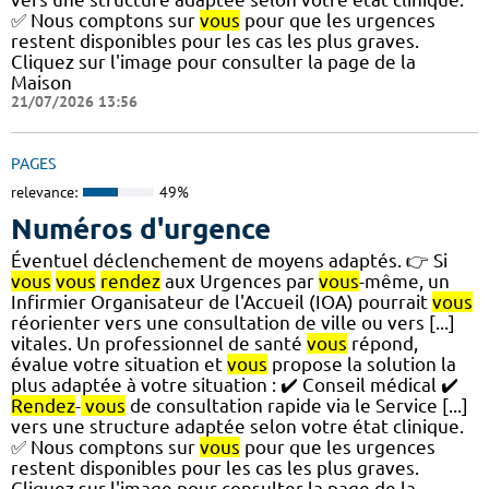
✅ Nous comptons sur
vous
pour que les urgences
restent disponibles pour les cas les plus graves.
Cliquez sur l'image pour consulter la page de la
Maison
21/07/2026 13:56
PAGES
relevance:
49%
Numéros d'urgence
Éventuel déclenchement de moyens adaptés. 👉 Si
vous
vous
rendez
aux Urgences par
vous
-même, un
Infirmier Organisateur de l'Accueil (IOA) pourrait
vous
réorienter vers une consultation de ville ou vers [...]
vitales. Un professionnel de santé
vous
répond,
évalue votre situation et
vous
propose la solution la
plus adaptée à votre situation : ✔️ Conseil médical ✔️
Rendez
-
vous
de consultation rapide via le Service [...]
vers une structure adaptée selon votre état clinique.
✅ Nous comptons sur
vous
pour que les urgences
restent disponibles pour les cas les plus graves.
Cliquez sur l'image pour consulter la page de la