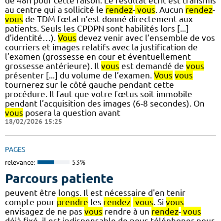
de 48h pour cette raison. Le résultat écrit est transmis
au centre qui a sollicité le
rendez
-
vous
. Aucun
rendez
-
vous
de TDM fœtal n’est donné directement aux
patients. Seuls les CPDPN sont habilités lors [...]
d’identité…).
Vous
devez venir avec l’ensemble de vos
courriers et images relatifs avec la justification de
l’examen (grossesse en cour et éventuellement
grossesse antérieure). Il
vous
est demandé de
vous
présenter [...] du volume de l’examen.
Vous
vous
tournerez sur le côté gauche pendant cette
procédure. Il faut que votre fœtus soit immobile
pendant l’acquisition des images (6-8 secondes). On
vous
posera la question avant
18/02/2026 15:25
PAGES
relevance:
53%
Parcours patiente
peuvent être longs. Il est nécessaire d'en tenir
compte pour
prendre
les
rendez
-
vous
. Si
vous
envisagez de ne pas
vous
rendre à un
rendez
-
vous
déjà fixé, il est indispensable de nous téléphoner pour