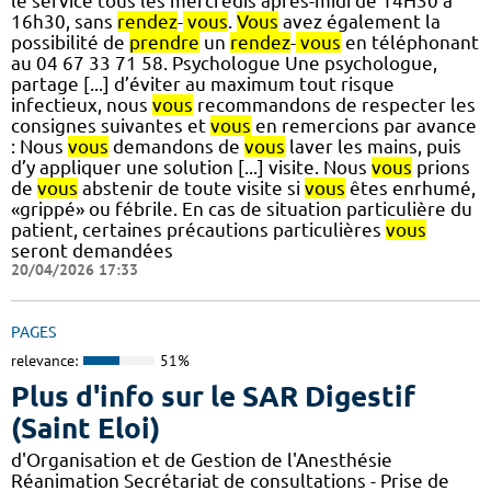
le service tous les mercredis après-midi de 14H30 à
16h30, sans
rendez
-
vous
.
Vous
avez également la
possibilité de
prendre
un
rendez
-
vous
en téléphonant
au 04 67 33 71 58. Psychologue Une psychologue,
partage [...] d’éviter au maximum tout risque
infectieux, nous
vous
recommandons de respecter les
consignes suivantes et
vous
en remercions par avance
: Nous
vous
demandons de
vous
laver les mains, puis
d’y appliquer une solution [...] visite. Nous
vous
prions
de
vous
abstenir de toute visite si
vous
êtes enrhumé,
«grippé» ou fébrile. En cas de situation particulière du
patient, certaines précautions particulières
vous
seront demandées
20/04/2026 17:33
PAGES
relevance:
51%
Plus d'info sur le SAR Digestif
(Saint Eloi)
d'Organisation et de Gestion de l'Anesthésie
Réanimation Secrétariat de consultations - Prise de