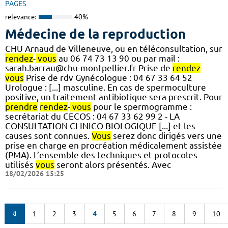
PAGES
relevance:
40%
Médecine de la reproduction
CHU Arnaud de Villeneuve, ou en téléconsultation, sur
rendez
-
vous
au 06 74 73 13 90 ou par mail :
sarah.barrau@chu-montpellier.fr Prise de
rendez
-
vous
Prise de rdv Gynécologue : 04 67 33 64 52
Urologue : [...] masculine. En cas de spermoculture
positive, un traitement antibiotique sera prescrit. Pour
prendre
rendez
-
vous
pour le spermogramme :
secrétariat du CECOS : 04 67 33 62 99 2 - LA
CONSULTATION CLINICO BIOLOGIQUE [...] et les
causes sont connues.
Vous
serez donc dirigés vers une
prise en charge en procréation médicalement assistée
(PMA). L’ensemble des techniques et protocoles
utilisés
vous
seront alors présentés. Avec
18/02/2026 15:25
1
2
3
4
5
6
7
8
9
10