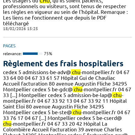
Les usagers du
CHU
, qu'ils soient patients,
professionnels ou visiteurs, sont tenus de respecter
les règles en vigueur au sein de l'hôpital. Remarque :
Les liens ne fonctionnent que depuis le PDF
téléchargé
18/02/2026 15:25
PAGES
relevance:
75%
Règlement des frais hospitaliers
cedex 5 admissions-be-adv@
chu
-montpellier.fr 04 67
33 64 00 04 67 33 61 57 Hôpital Gui de Chauliac
Accueil facturation 80 avenue Augustin Fliche 34295
Montpellier cedex 5 be-gdc@
chu
-montpellier.fr 04 67
33 [...] Montpellier cedex 5 admission-be-lap@
chu
-
montpellier.fr 04 67 33 92 13 04 67 33 92 11 Hôpital
Saint Eloi 80 avenue Augustin Fliche 34295
Montpellier cedex 5 be-ste@
chu
-montpellier.fr 04 67
33 76 17 04 67 [...] Montpellier cedex 5 be-cserd@
chu
-montpellier.fr 04 67 33 20 42 Hôpital La
Colombière Accueil Facturation 39 avenue Charles