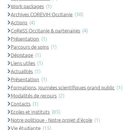
Work packages
(1)
Archives COREVIH Occitanie
(30)
Actions
(4)
CoReSS Occitanie & partenaires
(4)
Présentation
(1)
Parcours de soins
(1)
Dépistage
(1)
Liens utiles
(1)
Actualités
(1)
Présentation
(1)
Formations, journées scientifiques grand public
(1)
Modalités de recours
(2)
Contacts
(1)
Ecoles et instituts
(85)
Notre politique - Notre projet d'école
(1)
Vie étudiante
(15)