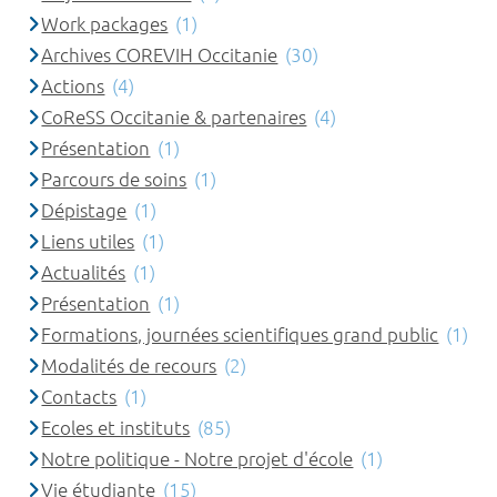
Work packages
(1)
Archives COREVIH Occitanie
(30)
Actions
(4)
CoReSS Occitanie & partenaires
(4)
Présentation
(1)
Parcours de soins
(1)
Dépistage
(1)
Liens utiles
(1)
Actualités
(1)
Présentation
(1)
Formations, journées scientifiques grand public
(1)
Modalités de recours
(2)
Contacts
(1)
Ecoles et instituts
(85)
Notre politique - Notre projet d'école
(1)
Vie étudiante
(15)