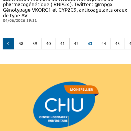
pharmacogénétique ( RNPGx ). Twitter : @rnpgx
Génotypage VKORC1 et CYP2C9, anticoagulants oraux
de type AV
04/06/2026 19:11
38
39
40
41
42
43
44
45