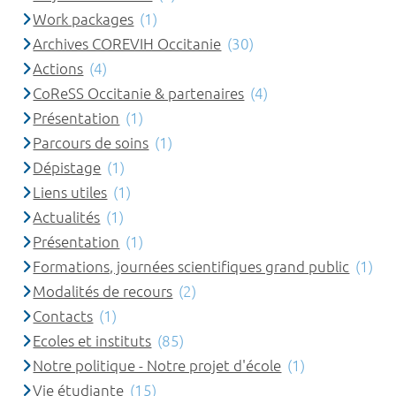
Work packages
(1)
Archives COREVIH Occitanie
(30)
Actions
(4)
CoReSS Occitanie & partenaires
(4)
Présentation
(1)
Parcours de soins
(1)
Dépistage
(1)
Liens utiles
(1)
Actualités
(1)
Présentation
(1)
Formations, journées scientifiques grand public
(1)
Modalités de recours
(2)
Contacts
(1)
Ecoles et instituts
(85)
Notre politique - Notre projet d'école
(1)
Vie étudiante
(15)