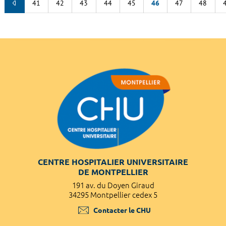
41
42
43
44
45
46
47
48
CENTRE HOSPITALIER UNIVERSITAIRE
DE MONTPELLIER
191 av. du Doyen Giraud
34295 Montpellier cedex 5
Contacter le CHU