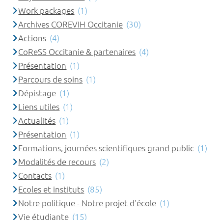
Work packages
(1)
Archives COREVIH Occitanie
(30)
Actions
(4)
CoReSS Occitanie & partenaires
(4)
Présentation
(1)
Parcours de soins
(1)
Dépistage
(1)
Liens utiles
(1)
Actualités
(1)
Présentation
(1)
Formations, journées scientifiques grand public
(1)
Modalités de recours
(2)
Contacts
(1)
Ecoles et instituts
(85)
Notre politique - Notre projet d'école
(1)
Vie étudiante
(15)