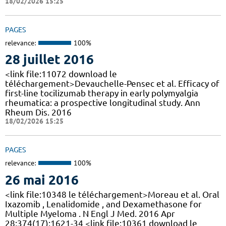
18/02/2026 15:25
PAGES
relevance:
100%
28 juillet 2016
<link file:11072 download le
téléchargement>Devauchelle-Pensec et al. Efficacy of
first-line tocilizumab therapy in early polymyalgia
rheumatica: a prospective longitudinal study. Ann
Rheum Dis. 2016
18/02/2026 15:25
PAGES
relevance:
100%
26 mai 2016
<link file:10348 le téléchargement>Moreau et al. Oral
Ixazomib , Lenalidomide , and Dexamethasone for
Multiple Myeloma . N Engl J Med. 2016 Apr
28;374(17):1621-34 <link file:10361 download le