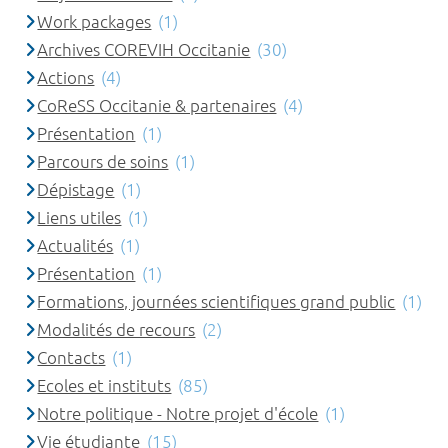
Work packages
(1)
Archives COREVIH Occitanie
(30)
Actions
(4)
CoReSS Occitanie & partenaires
(4)
Présentation
(1)
Parcours de soins
(1)
Dépistage
(1)
Liens utiles
(1)
Actualités
(1)
Présentation
(1)
Formations, journées scientifiques grand public
(1)
Modalités de recours
(2)
Contacts
(1)
Ecoles et instituts
(85)
Notre politique - Notre projet d'école
(1)
Vie étudiante
(15)