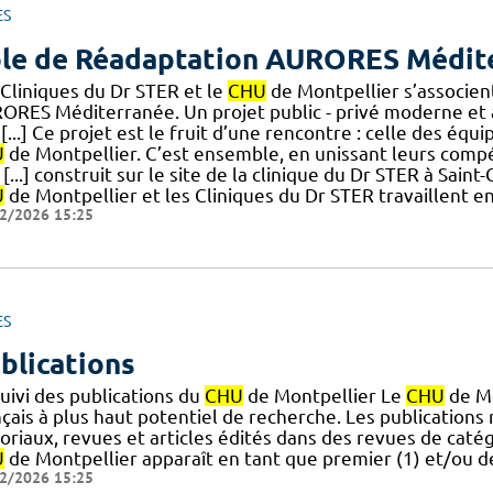
ES
le de Réadaptation AURORES Médit
 Cliniques du Dr STER et le
CHU
de Montpellier s’associen
ORES Méditerranée. Un projet public - privé moderne et a
[...] Ce projet est le fruit d’une rencontre : celle des équ
U
de Montpellier. C’est ensemble, en unissant leurs comp
[...] construit sur le site de la clinique du Dr STER à Sain
U
de Montpellier et les Cliniques du Dr STER travaillent en
2/2026 15:25
ES
blications
uivi des publications du
CHU
de Montpellier Le
CHU
de Mo
çais à plus haut potentiel de recherche. Les publications
toriaux, revues et articles édités dans des revues de cat
U
de Montpellier apparaît en tant que premier (1) et/ou de
2/2026 15:25