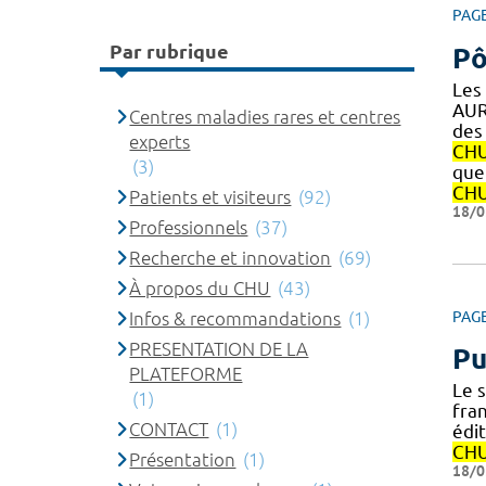
PAG
Par rubrique
Pô
Les
AUR
Centres maladies rares et centres
des 
experts
CH
(3)
que 
CH
Patients et visiteurs
(92)
18/0
Professionnels
(37)
Recherche et innovation
(69)
À propos du CHU
(43)
Infos & recommandations
(1)
PAG
PRESENTATION DE LA
Pu
PLATEFORME
Le s
(1)
fran
CONTACT
(1)
édi
CH
Présentation
(1)
18/0