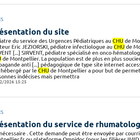
ES
ésentation du site
iatre du service des Urgences Pédiatriques au
CHU
de Mon
teur Eric JEZIORSKI, pédiatre infectiologue au
CHU
de Mon
VENT [...] SIRVENT, pédiatre spécialisé en onco-hématolo
U
de Montpellier. La population est de plus en plus soucieu
pagande anti [...] pédagogique de type site internet acces
e hébergé par le
CHU
de Montpellier a pour but de permet
sonnes indécises mais permettra
2/2026 15:25
ES
ésentation du service de rhumatolog
 nécessaire . Cette demande peut être envoyée par courrier
pellier.fr ou plateforme Omnidoc (pour les filières IMID, 