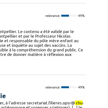
relevance:
49%
tpellier. Le contenu a été validé par le
tpellier et par le Professeur Nicolas
gie et responsable du pôle mère-enfant au
se et inquiète au sujet des vaccins. La
sible à la compréhension du grand public. Ce
tre de donner matière à réflexion aux
relevance:
49%
ie
, à l'adresse secretariat.filieres.opsr@
chu
-
ostéoporose et urgences sciatiques). [...] le