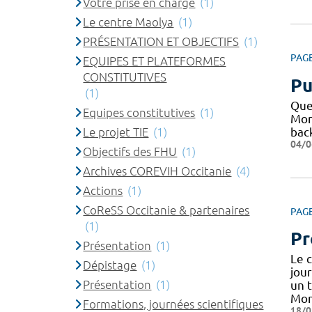
Votre prise en charge
(1)
Le centre Maolya
(1)
PRÉSENTATION ET OBJECTIFS
(1)
PAG
EQUIPES ET PLATEFORMES
CONSTITUTIVES
Pu
(1)
Que
Equipes constitutives
(1)
Mon
Le projet TIE
(1)
bac
04/0
Objectifs des FHU
(1)
Archives COREVIH Occitanie
(4)
Actions
(1)
CoReSS Occitanie & partenaires
PAG
(1)
Pr
Présentation
(1)
Le 
Dépistage
(1)
jour
Présentation
(1)
un 
Mont
Formations, journées scientifiques
18/0