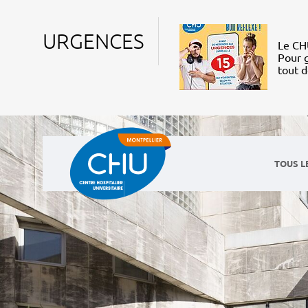
URGENCES
Le CHU
Pour g
tout 
TOUS L