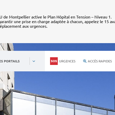
 de Montpellier active le Plan Hôpital en Tension – Niveau 1.
arantir une prise en charge adaptée à chacun, appelez le 15 av
déplacement aux urgences.
URGENCES
ACCÈS RAPIDES
ES PORTAILS