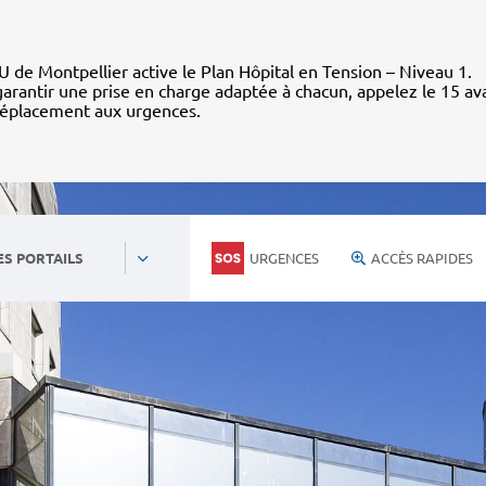
 de Montpellier active le Plan Hôpital en Tension – Niveau 1.
arantir une prise en charge adaptée à chacun, appelez le 15 av
déplacement aux urgences.
URGENCES
ACCÈS RAPIDES
ES PORTAILS