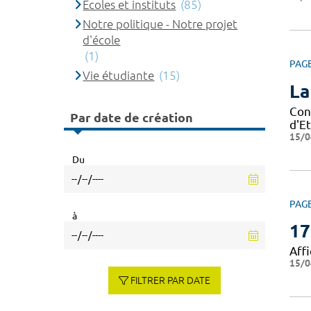
Ecoles et instituts
(85)
Notre politique - Notre projet
d'école
(1)
PAG
Vie étudiante
(15)
La
Con
Par date de création
d'Et
15/0
Du
PAG
à
17
Affi
15/0
FILTRER PAR DATE