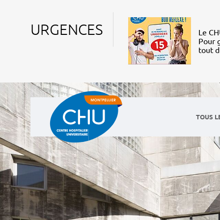
URGENCES
Le CHU
Pour g
tout 
TOUS L