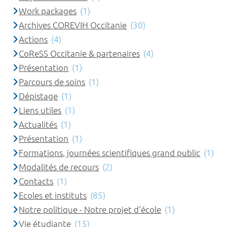
Work packages
(1)
Archives COREVIH Occitanie
(30)
Actions
(4)
CoReSS Occitanie & partenaires
(4)
Présentation
(1)
Parcours de soins
(1)
Dépistage
(1)
Liens utiles
(1)
Actualités
(1)
Présentation
(1)
Formations, journées scientifiques grand public
(1)
Modalités de recours
(2)
Contacts
(1)
Ecoles et instituts
(85)
Notre politique - Notre projet d'école
(1)
Vie étudiante
(15)