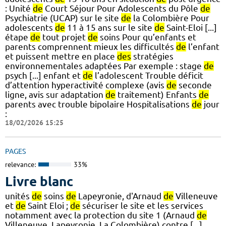
: Unité
de
Court Séjour Pour Adolescents du Pôle
de
Psychiatrie (UCAP) sur le site
de
la Colombière Pour
adolescents
de
11 à 15 ans sur le site
de
Saint-Eloi [...]
étape
de
tout projet
de
soins Pour qu’enfants et
parents comprennent mieux les difficultés
de
l’enfant
et puissent mettre en place
des
stratégies
environnementales adaptées Par exemple : stage
de
psych [...] enfant et
de
l’adolescent Trouble déficit
d’attention hyperactivité complexe (avis
de
seconde
ligne, avis sur adaptation
de
traitement) Enfants
de
parents avec trouble bipolaire Hospitalisations
de
jour
:
18/02/2026 15:25
PAGES
relevance:
33%
Livre blanc
unités
de
soins
de
Lapeyronie, d'Arnaud
de
Villeneuve
et
de
Saint Eloi ;
de
sécuriser le site et les services
notamment avec la protection du site 1 (Arnaud
de
Villeneuve, Lapeyronie. La Colombière) contre [...]