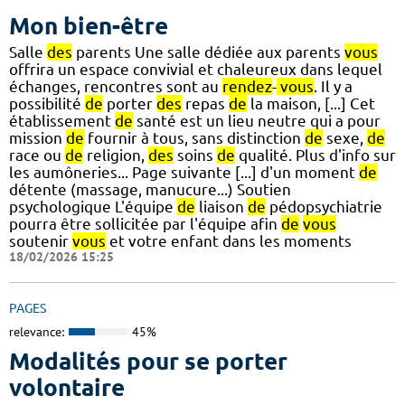
Mon bien-être
Salle
des
parents Une salle dédiée aux parents
vous
offrira un espace convivial et chaleureux dans lequel
échanges, rencontres sont au
rendez
-
vous
. Il y a
possibilité
de
porter
des
repas
de
la maison, [...] Cet
établissement
de
santé est un lieu neutre qui a pour
mission
de
fournir à tous, sans distinction
de
sexe,
de
race ou
de
religion,
des
soins
de
qualité. Plus d'info sur
les aumôneries... Page suivante [...] d'un moment
de
détente (massage, manucure...) Soutien
psychologique L'équipe
de
liaison
de
pédopsychiatrie
pourra être sollicitée par l'équipe afin
de
vous
soutenir
vous
et votre enfant dans les moments
18/02/2026 15:25
PAGES
relevance:
45%
Modalités pour se porter
volontaire