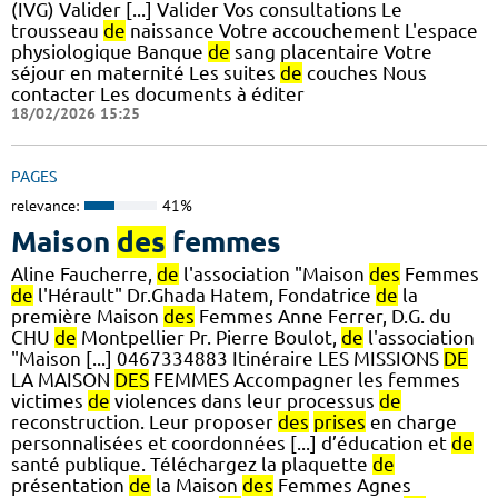
(IVG) Valider [...] Valider Vos consultations Le
trousseau
de
naissance Votre accouchement L'espace
physiologique Banque
de
sang placentaire Votre
séjour en maternité Les suites
de
couches Nous
contacter Les documents à éditer
18/02/2026 15:25
PAGES
relevance:
41%
Maison
des
femmes
Aline Faucherre,
de
l'association "Maison
des
Femmes
de
l'Hérault" Dr.Ghada Hatem, Fondatrice
de
la
première Maison
des
Femmes Anne Ferrer, D.G. du
CHU
de
Montpellier Pr. Pierre Boulot,
de
l'association
"Maison [...] 0467334883 Itinéraire LES MISSIONS
DE
LA MAISON
DES
FEMMES Accompagner les femmes
victimes
de
violences dans leur processus
de
reconstruction. Leur proposer
des
prises
en charge
personnalisées et coordonnées [...] d’éducation et
de
santé publique. Téléchargez la plaquette
de
présentation
de
la Maison
des
Femmes Agnes