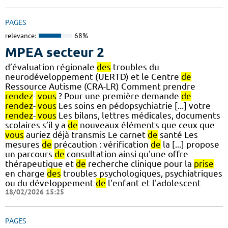
PAGES
relevance:
68%
MPEA secteur 2
d’évaluation régionale
des
troubles du
neurodéveloppement (UERTD) et le Centre
de
Ressource Autisme (CRA-LR) Comment prendre
rendez
-
vous
? Pour une première demande
de
rendez
-
vous
Les soins en pédopsychiatrie [...] votre
rendez
-
vous
Les bilans, lettres médicales, documents
scolaires s’il y a
de
nouveaux éléments que ceux que
vous
auriez déjà transmis Le carnet
de
santé Les
mesures
de
précaution : vérification
de
la [...] propose
un parcours
de
consultation ainsi qu'une offre
thérapeutique et
de
recherche clinique pour la
prise
en charge
des
troubles psychologiques, psychiatriques
ou du développement
de
l'enfant et l'adolescent
18/02/2026 15:25
PAGES