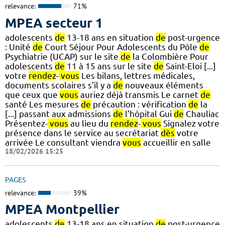
relevance:
71%
MPEA secteur 1
adolescents
de
13-18 ans en situation
de
post-urgence
: Unité
de
Court Séjour Pour Adolescents du Pôle
de
Psychiatrie (UCAP) sur le site
de
la Colombière Pour
adolescents
de
11 à 15 ans sur le site
de
Saint-Eloi [...]
votre
rendez
-
vous
Les bilans, lettres médicales,
documents scolaires s’il y a
de
nouveaux éléments
que ceux que
vous
auriez déjà transmis Le carnet
de
santé Les mesures
de
précaution : vérification
de
la
[...] passant aux admissions
de
l’hôpital Gui
de
Chauliac
Présentez-
vous
au lieu du
rendez
-
vous
Signalez votre
présence dans le service au secrétariat
dès
votre
arrivée Le consultant viendra
vous
accueillir en salle
18/02/2026 15:25
PAGES
relevance:
39%
MPEA Montpellier
adolescents
de
13-18 ans en situation
de
post-urgence