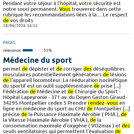
Pendant votre séjour à l'hôpital, votre sécurité est
notre souci permanent.
Vous
trouverez dans cette
rubrique les recommandations liées à la… Le respect
de
vos droits
18/06/2026 16:11
PAGES
relevance:
51%
Médecine du sport
permet
de
dépister et
de
corriger
des
déséquilibres
musculaires potentiellement générateurs
de
lésions
de
l’appareil locomoteur. La rééducation isocinétique
du sportif est un outil supplémentaire
de
prise [...]
Fédération
de
Médecine et
de
Chirurgie du Sport -
Hôpital Lapeyronie - 371 av. du Doyen Gaston Giraud -
34295 Montpellier cedex 5 Prendre
rendez
-
vous
en
ligne en médecine du sport au CHU
de
Montpellier [...]
précise
de
la Puissance Maximale Aérobie ( PMA ),
de
la Vitesse Maximale Aérobie ( VMA ),
de
la
consommation maximale d’oxygène ( VO2max ) et
des
seuils ventilatoires qui permettent l’évaluation
de