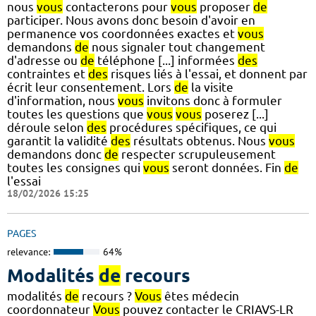
nous
vous
contacterons pour
vous
proposer
de
participer. Nous avons donc besoin d'avoir en
permanence vos coordonnées exactes et
vous
demandons
de
nous signaler tout changement
d'adresse ou
de
téléphone [...] informées
des
contraintes et
des
risques liés à l'essai, et donnent par
écrit leur consentement. Lors
de
la visite
d'information, nous
vous
invitons donc à formuler
toutes les questions que
vous
vous
poserez [...]
déroule selon
des
procédures spécifiques, ce qui
garantit la validité
des
résultats obtenus. Nous
vous
demandons donc
de
respecter scrupuleusement
toutes les consignes qui
vous
seront données. Fin
de
l'essai
18/02/2026 15:25
PAGES
relevance:
64%
Modalités
de
recours
modalités
de
recours ?
Vous
êtes médecin
coordonnateur
Vous
pouvez contacter le CRIAVS-LR