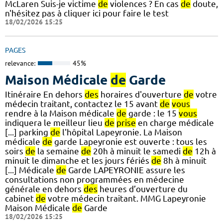
McLaren Suis-je victime
de
violences ? En cas
de
doute,
n'hésitez pas à cliquer ici pour faire le test
18/02/2026 15:25
PAGES
relevance:
45%
Maison Médicale
de
Garde
Itinéraire En dehors
des
horaires d'ouverture
de
votre
médecin traitant, contactez le 15 avant
de
vous
rendre à la Maison médicale
de
garde : le 15
vous
indiquera le meilleur lieu
de
prise
en charge médicale
[...] parking
de
l'hôpital Lapeyronie. La Maison
médicale
de
garde Lapeyronie est ouverte : tous les
soirs
de
la semaine
de
20h à minuit le samedi
de
12h à
minuit le dimanche et les jours fériés
de
8h à minuit
[...] Médicale
de
Garde LAPEYRONIE assure les
consultations non programmées en médecine
générale en dehors
des
heures d’ouverture du
cabinet
de
votre médecin traitant. MMG Lapeyronie
Maison Médicale
de
Garde
18/02/2026 15:25