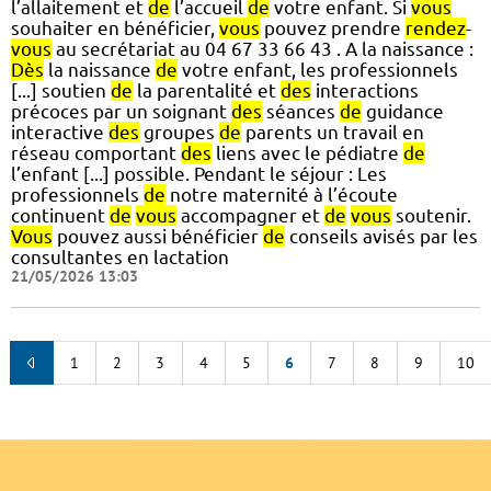
l’allaitement et
de
l’accueil
de
votre enfant. Si
vous
souhaiter en bénéficier,
vous
pouvez prendre
rendez
-
vous
au secrétariat au 04 67 33 66 43 . A la naissance :
Dès
la naissance
de
votre enfant, les professionnels
[...] soutien
de
la parentalité et
des
interactions
précoces par un soignant
des
séances
de
guidance
interactive
des
groupes
de
parents un travail en
réseau comportant
des
liens avec le pédiatre
de
l’enfant [...] possible. Pendant le séjour : Les
professionnels
de
notre maternité à l’écoute
continuent
de
vous
accompagner et
de
vous
soutenir.
Vous
pouvez aussi bénéficier
de
conseils avisés par les
consultantes en lactation
21/05/2026 13:03
1
2
3
4
5
6
7
8
9
10