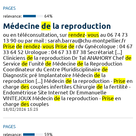
PAGES
relevance:
64%
Médecine
de
la reproduction
ou en téléconsultation, sur
rendez
-
vous
au 06 74 73
13 90 ou par mail : sarah.barrau@chu-montpellier.fr
Prise
de
rendez
-
vous
Prise
de
rdv Gynécologue : 04 67
33 64 52 Urologue : 04 67 33 87 38 Secrétariat [...]
Cliniciens
de
la reproduction Dr Tal ANAHORY Chef
de
Service
de
l’unité
de
Médecine
de
la Reproduction
Coordinateur du Centre Pluridisciplinaire
de
Diagnostic pré Implantatoire Médecin
de
la
reproduction [...] Médecin
de
la reproduction -
Prise
en
charge
des
couples infertiles Chirurgie
de
la fertilité -
Endométriose Site Internet Dr Emmanuelle
VINTEJOUX Médecin
de
la reproduction -
Prise
en
charge
des
couples
18/02/2026 15:25
PAGES
relevance:
59%