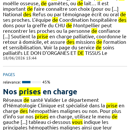
moëlle osseuse,
de
gamètes, ou
de
lait… Il est
important
de
faire connaître son choix (pour ou [...]
National
des
Refus ou par témoignage écrit ou oral
de
ses proches. L’équipe
de
Coordination hospitalière
des
dons pour la greffe du CHU
de
Montpellier peut
rencontrer les proches ou la personne
de
confiance
[...] Soutient la
prise
en charge palliative, coordonne le
retour à domicile, et assure
des
missions
de
formation
et sensibilisation. Voir la page du service
de
soins
palliatifs LE DON D’ORGANES ET
DE
TISSUS Le
18/06/2026 15:44
PAGES
relevance:
45%
Nos
prises
en charge
Réseaux
de
santé Valider Le département
d’Hématologie Clinique est spécialisé dans la
prise
en
charge
des
hémopathies malignes ou non. Pour plus
d'info sur nos
prises
en charge, utilisez le menu
de
gauche [...] tableau ci-dessous
vous
indique les
principales hémopathies malignes ainsi que leur