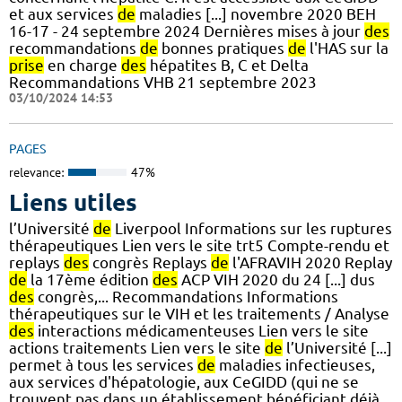
et aux services
de
maladies [...] novembre 2020 BEH
16-17 - 24 septembre 2024 Dernières mises à jour
des
recommandations
de
bonnes pratiques
de
l'HAS sur la
prise
en charge
des
hépatites B, C et Delta
Recommandations VHB 21 septembre 2023
03/10/2024 14:53
PAGES
relevance:
47%
Liens utiles
l’Université
de
Liverpool Informations sur les ruptures
thérapeutiques Lien vers le site trt5 Compte-rendu et
replays
des
congrès Replays
de
l'AFRAVIH 2020 Replay
de
la 17ème édition
des
ACP VIH 2020 du 24 [...] dus
des
congrès,... Recommandations Informations
thérapeutiques sur le VIH et les traitements / Analyse
des
interactions médicamenteuses Lien vers le site
actions traitements Lien vers le site
de
l’Université [...]
permet à tous les services
de
maladies infectieuses,
aux services d'hépatologie, aux CeGIDD (qui ne se
trouvent pas dans un établissement bénéficiant déjà