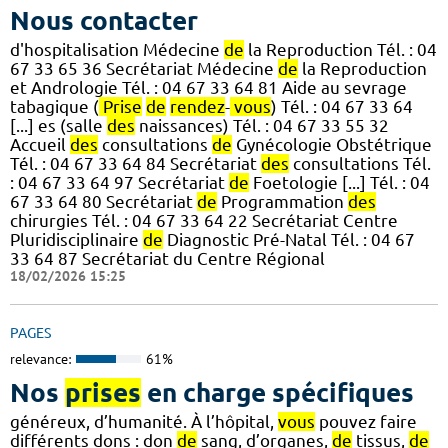
Nous contacter
d'hospitalisation Médecine
de
la Reproduction Tél. : 04
67 33 65 36 Secrétariat Médecine
de
la Reproduction
et Andrologie Tél. : 04 67 33 64 81 Aide au sevrage
tabagique (
Prise
de
rendez
-
vous
) Tél. : 04 67 33 64
[...] es (salle
des
naissances) Tél. : 04 67 33 55 32
Accueil
des
consultations
de
Gynécologie Obstétrique
Tél. : 04 67 33 64 84 Secrétariat
des
consultations Tél.
: 04 67 33 64 97 Secrétariat
de
Foetologie [...] Tél. : 04
67 33 64 80 Secrétariat
de
Programmation
des
chirurgies Tél. : 04 67 33 64 22 Secrétariat Centre
Pluridisciplinaire
de
Diagnostic Pré-Natal Tél. : 04 67
33 64 87 Secrétariat du Centre Régional
18/02/2026 15:25
PAGES
relevance:
61%
Nos
prises
en charge spécifiques
généreux, d’humanité. À l’hôpital,
vous
pouvez faire
différents dons : don
de
sang, d’organes,
de
tissus,
de