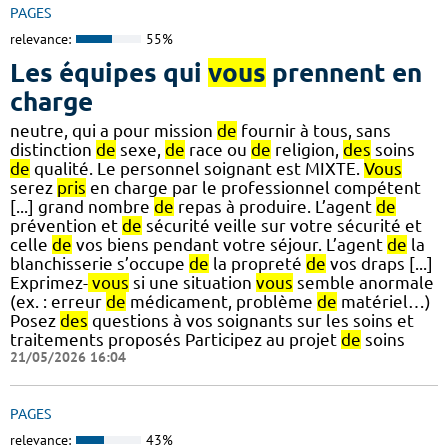
PAGES
relevance:
55%
Les équipes qui
vous
prennent en
charge
neutre, qui a pour mission
de
fournir à tous, sans
distinction
de
sexe,
de
race ou
de
religion,
des
soins
de
qualité. Le personnel soignant est MIXTE.
Vous
serez
pris
en charge par le professionnel compétent
[...] grand nombre
de
repas à produire. L’agent
de
prévention et
de
sécurité veille sur votre sécurité et
celle
de
vos biens pendant votre séjour. L’agent
de
la
blanchisserie s’occupe
de
la propreté
de
vos draps [...]
Exprimez-
vous
si une situation
vous
semble anormale
(ex. : erreur
de
médicament, problème
de
matériel…)
Posez
des
questions à vos soignants sur les soins et
traitements proposés Participez au projet
de
soins
21/05/2026 16:04
PAGES
relevance:
43%