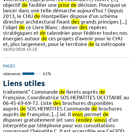
objectif
de
faciliter une
prise
de
décision. Pourquoi se
lancer dans une telle démarche aujourd'hui ? Depuis
2013, le CHU
de
Montpellier dispose d'un schéma
directeur architectural fixant
des
grands principes [...]
l'objet
de
ce Livre Blanc : donner
des
repères
stratégiques et
de
calendrier pour fédérer toutes nos
énergies autour
de
ces projets d'avenir pour le CHU
et, plus largement, pour le territoire
de
la métropole
18/02/2026 15:25
PAGES
relevance:
62%
Liens utiles
traitement" Commande
de
livrets auprès
de
Françoise, Coordinatrice SOS HEPATITES OCCITANIE au
06-45-69-69-72. Liste
des
brochures disponibles
auprès
de
SOS HEPATITES Commande
de
brochures
auprès
de
Françoise, [...] iat. Il
vous
permet
de
disposer gratuitement (et sans
rendez
-
vous
) d’un
interprète par téléphone pour vos consultations
concernant l’hépatite C. Il est accessible aux CeGIDD