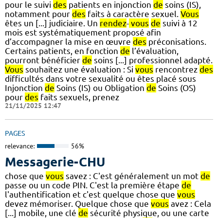
pour le suivi
des
patients en injonction
de
soins (IS),
notamment pour
des
faits à caractère sexuel.
Vous
êtes un [...] judiciaire. Un
rendez
-
vous
de
suivi à 12
mois est systématiquement proposé afin
d’accompagner la mise en œuvre
des
préconisations.
Certains patients, en fonction
de
l’évaluation,
pourront bénéficier
de
soins [...] professionnel adapté.
Vous
souhaitez une évaluation : Si
vous
rencontrez
des
difficultés dans votre sexualité ou êtes placé sous
Injonction
de
Soins (IS) ou Obligation
de
Soins (OS)
pour
des
faits sexuels, prenez
21/11/2025 12:47
PAGES
relevance:
56%
Messagerie-CHU
chose que
vous
savez : C'est généralement un mot
de
passe ou un code PIN. C'est la première étape
de
l'authentification et c'est quelque chose que
vous
devez mémoriser. Quelque chose que
vous
avez : Cela
[...] mobile, une clé
de
sécurité physique, ou une carte