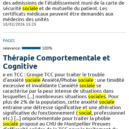
des admissions de l'établissement muni de la carte de
sécurité
sociale
et de mutuelle du patient. Les
certificats médicaux peuvent être demandés aux
médecins des unités
18/02/2026 15:25
PAGES
relevance:
100%
Thérapie Comportementale et
Cognitive
e en TCC : Groupe TCC pour traiter le trouble
d'anxiété
sociale
Anxiété/Phobie
sociale
: une timidité
excessive et invalidante L’anxiété
sociale
se
caractérise par la peur intense de situations dans
lesquelles [...] nombreuses situations
sociales
. Pour
plus de 2% de la population, cette anxiété
sociale
entraine une détresse significative et une altération
significative du fonctionnement (
social
, professionnel
etc.) [...] omportementale pour traiter la phobie
sociale
proposé au CHU de Montpellier Preuves