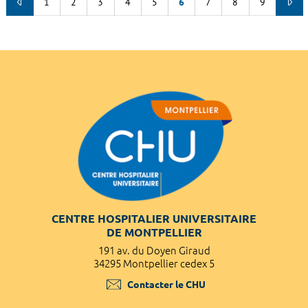
1
2
3
4
5
6
7
8
9
CENTRE HOSPITALIER UNIVERSITAIRE
DE MONTPELLIER
191 av. du Doyen Giraud
34295 Montpellier cedex 5
Contacter le CHU