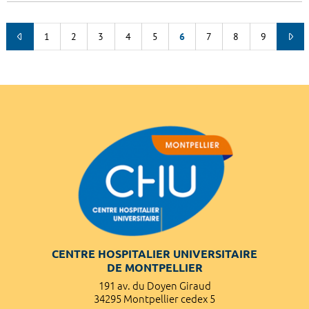
1
2
3
4
5
6
7
8
9
CENTRE HOSPITALIER UNIVERSITAIRE
DE MONTPELLIER
191 av. du Doyen Giraud
34295 Montpellier cedex 5