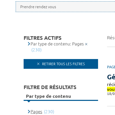
FILTRES ACTIFS
Rés
Par type de contenu: Pages
(230)
RETIRER TOUS LES FILTRES
PAG
Gé
réc
FILTRE DE RÉSULTATS
vou
18/0
Par type de contenu
Pages
(230)