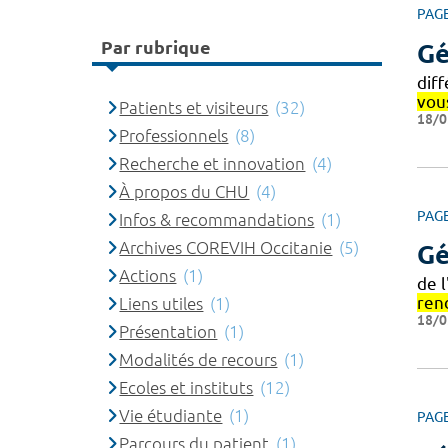
PAG
Par rubrique
Gé
diff
vou
Patients et visiteurs
(32)
18/0
Professionnels
(8)
Recherche et innovation
(4)
À propos du CHU
(4)
PAG
Infos & recommandations
(1)
Archives COREVIH Occitanie
(5)
Gé
Actions
(1)
de 
ren
Liens utiles
(1)
18/0
Présentation
(1)
Modalités de recours
(1)
Ecoles et instituts
(12)
Vie étudiante
(1)
PAG
Parcours du patient
(1)