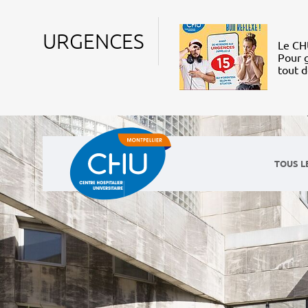
URGENCES
Le CHU
Pour g
tout 
TOUS L