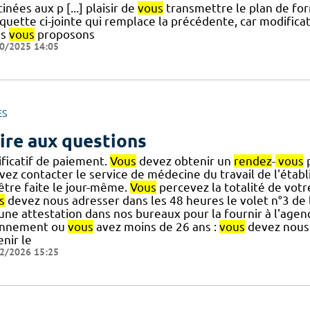
inées aux p [...] plaisir de
vous
transmettre le plan de fo
quette ci-jointe qui remplace la précédente, car modificat
us
vous
proposons
0/2025 14:05
ES
ire aux questions
ificatif de paiement.
Vous
devez obtenir un
rendez
-
vous
p
vez contacter le service de médecine du travail de l'étab
] être faite le jour-même.
Vous
percevez la totalité de vot
s
devez nous adresser dans les 48 heures le volet n°3 de 
] une attestation dans nos bureaux pour la fournir à l'ag
nnement ou
vous
avez moins de 26 ans :
vous
devez nous 
nir le
2/2026 15:25