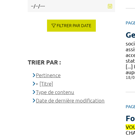
PAG
FILTRER PAR DATE
Ge
soci
assi
acc
sta
TRIER PAR :
[...
aup
Pertinence
18/0
[Titre]
Type de contenu
Date de dernière modification
PAG
Fo
VO
CHA