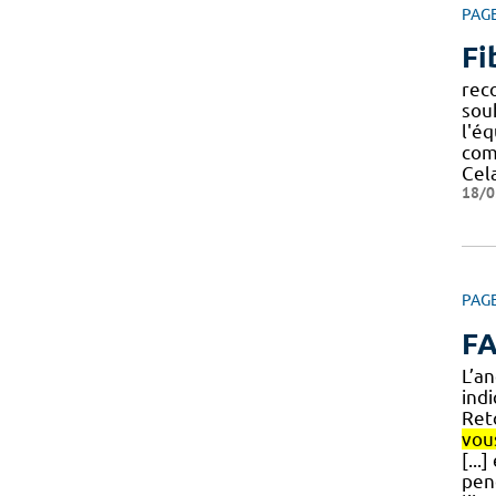
PAG
Fi
rec
sou
l'éq
com
Cel
18/0
PAG
F
L’a
indi
Ret
vou
[...
pen