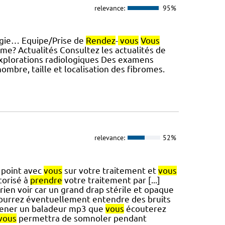
relevance:
95%
urgie… Equipe/Prise de
Rendez
-
vous
Vous
ome? Actualités Consultez les actualités de
… Explorations radiologiques Des examens
ombre, taille et localisation des fibromes.
relevance:
52%
 point avec
vous
sur votre traitement et
vous
torisé à
prendre
votre traitement par [...]
ien voir car un grand drap stérile et opaque
urrez éventuellement entendre des bruits
ner un baladeur mp3 que
vous
écouterez
vous
permettra de somnoler pendant