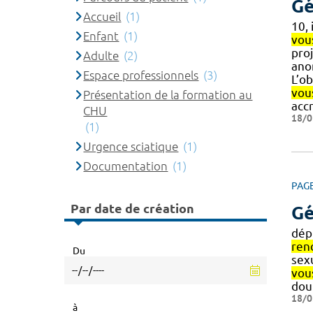
Gé
Accueil
(1)
10,
Enfant
(1)
vou
pro
Adulte
(2)
ano
Espace professionnels
(3)
L’o
vou
Présentation de la formation au
acc
CHU
18/0
(1)
Urgence sciatique
(1)
Documentation
(1)
PAG
Par date de création
Gé
dépi
ren
Du
sexu
vou
dou
18/0
à