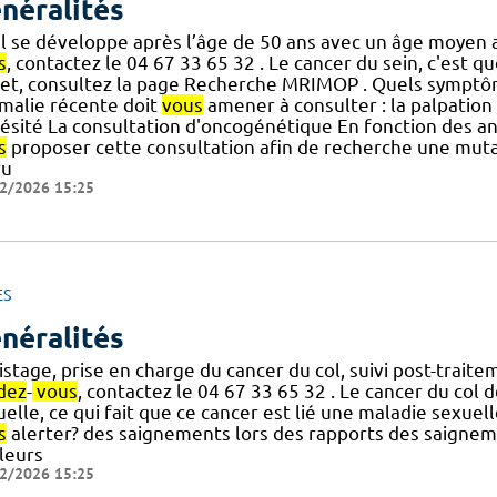
néralités
 il se développe après l’âge de 50 ans avec un âge moyen 
s
, contactez le 04 67 33 65 32 . Le cancer du sein, c'est qu
jet, consultez la page Recherche MRIMOP . Quels sympt
malie récente doit
vous
amener à consulter : la palpation 
bésité La consultation d'oncogénétique En fonction des a
s
proposer cette consultation afin de recherche une muta
ru
2/2026 15:25
ES
néralités
stage, prise en charge du cancer du col, suivi post-trait
dez
-
vous
, contactez le 04 67 33 65 32 . Le cancer du col de 
elle, ce qui fait que ce cancer est lié une maladie sexue
s
alerter? des saignements lors des rapports des saignem
leurs
2/2026 15:25