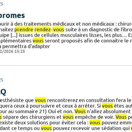
ES
bromes
ourir à des traitements médicaux et non médicaux : chir
haitez
prendre
rendez
-
vous
suite à un diagnostic de fibr
uipe [...] issues de cellules musculaires lisses, les plus
plémentaires
vous
seront proposés afin de connaitre le n
a permettra d'adapter
2/2026 15:25
ES
AQ
nesthésiste que
vous
rencontrerez en consultation fera le
quera ceux à poursuivre et ceux à arrêter. Si
vous
êtes au
our au sommaire 21) Oui et non.
Vous
n’allez absolument r
s
sépare des chirurgiens et
vous
empêche de voir.
Vous
po
] existe deux solutions pour éviter cela :
vous
pouvez emme
dant ce temps ou
vous
pouvez recevoir une sédation qui