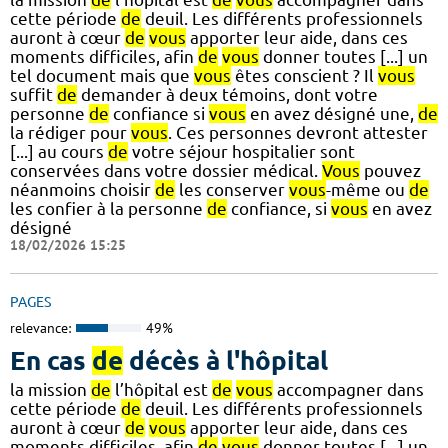
cette période
de
deuil. Les différents professionnels
auront à cœur
de
vous
apporter leur aide, dans ces
moments difficiles, afin
de
vous
donner toutes [...] un
tel document mais que
vous
êtes conscient ? Il
vous
suffit
de
demander à deux témoins, dont votre
personne
de
confiance si
vous
en avez désigné une,
de
la rédiger pour
vous
. Ces personnes devront attester
[...] au cours
de
votre séjour hospitalier sont
conservées dans votre dossier médical.
Vous
pouvez
néanmoins choisir
de
les conserver
vous
-même ou
de
les confier à la personne
de
confiance, si
vous
en avez
désigné
18/02/2026 15:25
PAGES
relevance:
49%
En cas
de
décès à l'hôpital
la mission
de
l’hôpital est
de
vous
accompagner dans
cette période
de
deuil. Les différents professionnels
auront à cœur
de
vous
apporter leur aide, dans ces
moments difficiles, afin
de
vous
donner toutes [...] un