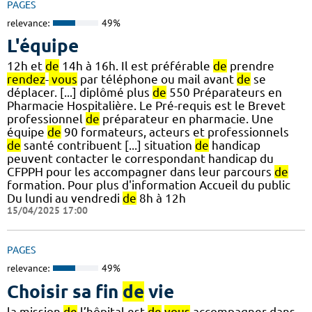
PAGES
relevance:
49%
L'équipe
12h et
de
14h à 16h. Il est préférable
de
prendre
rendez
-
vous
par téléphone ou mail avant
de
se
déplacer. [...] diplômé plus
de
550 Préparateurs en
Pharmacie Hospitalière. Le Pré-requis est le Brevet
professionnel
de
préparateur en pharmacie. Une
équipe
de
90 formateurs, acteurs et professionnels
de
santé contribuent [...] situation
de
handicap
peuvent contacter le correspondant handicap du
CFPPH pour les accompagner dans leur parcours
de
formation. Pour plus d'information Accueil du public
Du lundi au vendredi
de
8h à 12h
15/04/2025 17:00
PAGES
relevance:
49%
Choisir sa fin
de
vie
la mission
de
l’hôpital est
de
vous
accompagner dans