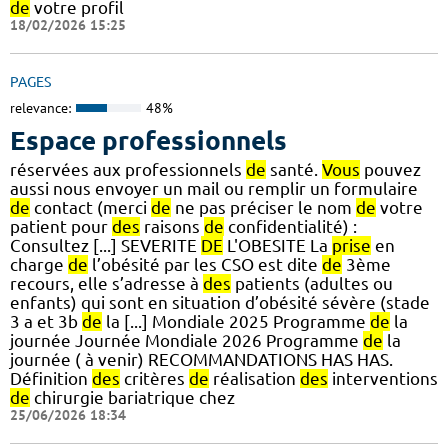
de
votre profil
18/02/2026 15:25
PAGES
relevance:
48%
Espace professionnels
réservées aux professionnels
de
santé.
Vous
pouvez
aussi nous envoyer un mail ou remplir un formulaire
de
contact (merci
de
ne pas préciser le nom
de
votre
patient pour
des
raisons
de
confidentialité) :
Consultez [...] SEVERITE
DE
L'OBESITE La
prise
en
charge
de
l’obésité par les CSO est dite
de
3ème
recours, elle s’adresse à
des
patients (adultes ou
enfants) qui sont en situation d’obésité sévère (stade
3 a et 3b
de
la [...] Mondiale 2025 Programme
de
la
journée Journée Mondiale 2026 Programme
de
la
journée ( à venir) RECOMMANDATIONS HAS HAS.
Définition
des
critères
de
réalisation
des
interventions
de
chirurgie bariatrique chez
25/06/2026 18:34