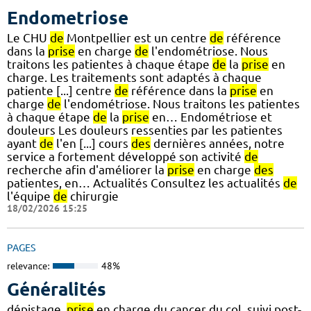
Endometriose
Le CHU
de
Montpellier est un centre
de
référence
dans la
prise
en charge
de
l'endométriose. Nous
traitons les patientes à chaque étape
de
la
prise
en
charge. Les traitements sont adaptés à chaque
patiente [...] centre
de
référence dans la
prise
en
charge
de
l'endométriose. Nous traitons les patientes
à chaque étape
de
la
prise
en… Endométriose et
douleurs Les douleurs ressenties par les patientes
ayant
de
l'en [...] cours
des
dernières années, notre
service a fortement développé son activité
de
recherche afin d'améliorer la
prise
en charge
des
patientes, en… Actualités Consultez les actualités
de
l'équipe
de
chirurgie
18/02/2026 15:25
PAGES
relevance:
48%
Généralités
dépistage,
prise
en charge du cancer du col, suivi post-