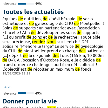
relevance:
49%
Toutes les actualités
équipes
de
nutrition,
de
kinésithérapie,
de
socio-
esthétique et
de
gynécologie du CHU
de
Montpellier !
Soins
de
supports : un partenariat avec l'association
Etincelle ! Afin
de
développer les soins
de
supports
[...] au profit
de
soins et
de
la recherche ! Toute aide
sera précieuse,
rendez
-
vous
sur Leetchi ! Défi
solidaire "Prendre le large" Le service
de
gynécologie
du CHU
de
Montpellier prend en charge
des
patientes
[...] départ
de
la diagonale
des
fous (165 km, 10 000m
de
D+). A l'occasion d'Octobre Rose, elle a décidé
de
transformer ce challenge sportif en défi collectif !
L'objectif est
de
récolter un maximum
de
fonds
18/02/2026 15:25
PAGES
relevance:
49%
Donner pour la vie