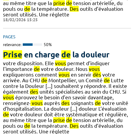
au même titre que la
prise
de
tension artérielle, du
pouls ou
de
la température.
Des
outils d’évaluation
seront utilisés. Une réglette
18/02/2026 15:25
PAGES
relevance:
50%
Prise
en charge
de
la douleur
votre disposition. Elle
vous
permet d’indiquer
l’importance
de
votre douleur. Nous
vous
expliquerons comment
vous
en servir
dès
votre
arrivée. Au CHU
de
Montpellier, un Comité
de
Lutte
contre la Douleur [...] souhaitent y répondre. Il existe
également
des
unités spécialisées au sein du CHU. Si
vous
éprouvez le besoin d’en savoir davantage,
renseignez-
vous
auprès
des
soignants
de
votre unité
d’hospitalisation. La douleur [...] douleur L’évaluation
de
votre douleur doit être systématique et régulière,
au même titre que la
prise
de
tension artérielle, du
pouls ou
de
la température.
Des
outils d’évaluation
seront utilisés. Une réglette