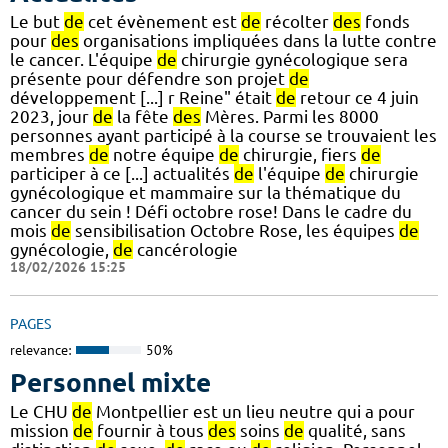
Le but
de
cet évènement est
de
récolter
des
fonds
pour
des
organisations impliquées dans la lutte contre
le cancer. L'équipe
de
chirurgie gynécologique sera
présente pour défendre son projet
de
développement [...] r Reine" était
de
retour ce 4 juin
2023, jour
de
la fête
des
Mères. Parmi les 8000
personnes ayant participé à la course se trouvaient les
membres
de
notre équipe
de
chirurgie, fiers
de
participer à ce [...] actualités
de
l'équipe
de
chirurgie
gynécologique et mammaire sur la thématique du
cancer du sein ! Défi octobre rose! Dans le cadre du
mois
de
sensibilisation Octobre Rose, les équipes
de
gynécologie,
de
cancérologie
18/02/2026 15:25
PAGES
relevance:
50%
Personnel mixte
Le CHU
de
Montpellier est un lieu neutre qui a pour
mission
de
fournir à tous
des
soins
de
qualité, sans