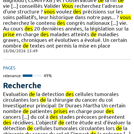
Bagnoud ( CDRN FXB ) et l'Observatoire
de
la fin
de
vie [...] conseillés Valider
Vous
recherchez l'adresse
d'une structure ?
vous
voulez
des
précisions sur les
soins palliatifs, leur historique dans notre pays... ?
vous
recherchez le contenu
des
congrès nationaux [...] vie.
Au cours
des
20 dernières années, la législation sur la
prise
en charge
des
malades atteints
de
maladies
graves, chroniques et évolutives a évolué. Un certain
nombre
de
textes ont permis la mise en place
18/06/2026 15:49
PAGES
relevance:
49%
Recherche
Evaluation
de
la detection
des
cellules tumorales
circulantes lors
de
la chirurgie du cancer du col
Investigateur principal: Dr Duraes Martha Un certain
nombre
de
patientes
prises
en charge pour
des
cancers [...] du col à
des
stades précoces présentent
des
récidives. L'objectif
de
cette étude est d'évaluer la
détection
de
cellules tumorales circulantes lors
de
la
chirurgie du cancer du col et l'impact
de
la présene [...]