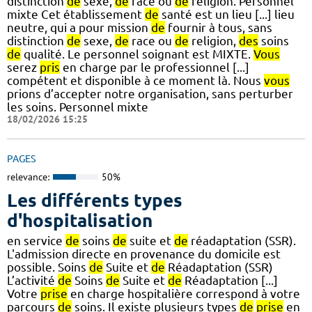
distinction
de
sexe,
de
race ou
de
religion. Personnel
mixte Cet établissement
de
santé est un lieu [...] lieu
neutre, qui a pour mission
de
fournir à tous, sans
distinction
de
sexe,
de
race ou
de
religion,
des
soins
de
qualité. Le personnel soignant est MIXTE.
Vous
serez
pris
en charge par le professionnel [...]
compétent et disponible à ce moment là. Nous
vous
prions d’accepter notre organisation, sans perturber
les soins. Personnel mixte
18/02/2026 15:25
PAGES
relevance:
50%
Les différents types
d'hospitalisation
en service
de
soins
de
suite et
de
réadaptation (SSR).
L'admission directe en provenance du domicile est
possible. Soins
de
Suite et
de
Réadaptation (SSR)
L’activité
de
Soins
de
Suite et
de
Réadaptation [...]
Votre
prise
en charge hospitalière correspond à votre
parcours
de
soins. Il existe plusieurs types
de
prise
en