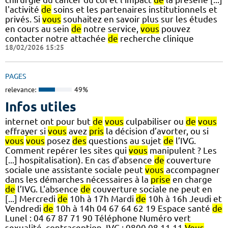
l'activité
de
soins et les partenaires institutionnels et
privés. Si
vous
souhaitez en savoir plus sur les études
en cours au sein
de
notre service,
vous
pouvez
contacter notre attachée
de
recherche clinique
18/02/2026 15:25
PAGES
relevance:
49%
Infos utiles
internet ont pour but
de
vous
culpabiliser ou
de
vous
effrayer si
vous
avez
pris
la décision d’avorter, ou si
vous
vous
posez
des
questions au sujet
de
l’IVG.
Comment repérer les sites qui
vous
manipulent ? Les
[...] hospitalisation). En cas d’absence
de
couverture
sociale une assistante sociale peut
vous
accompagner
dans les démarches nécessaires à la
prise
en charge
de
l’IVG. L'absence
de
couverture sociale ne peut en
[...] Mercredi
de
10h à 17h Mardi
de
10h à 16h Jeudi et
Vendredi
de
10h à 14h 04 67 64 62 19 Espace santé
de
Lunel : 04 67 87 71 90 Téléphone Numéro vert
sexualité, contraception, IVG : 0800 08 11 11
Vous