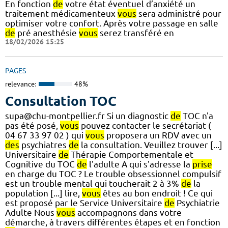
En fonction
de
votre état éventuel d’anxiété un
traitement médicamenteux
vous
sera administré pour
optimiser votre confort. Après votre passage en salle
de
pré anesthésie
vous
serez transféré en
18/02/2026 15:25
PAGES
relevance:
48%
Consultation TOC
supa@chu-montpellier.fr Si un diagnostic
de
TOC n'a
pas été posé,
vous
pouvez contacter le secrétariat (
04 67 33 97 02 ) qui
vous
proposera un RDV avec un
des
psychiatres
de
la consultation. Veuillez trouver [...]
Universitaire
de
Thérapie Comportementale et
Cognitive du TOC
de
l'adulte A qui s'adresse la
prise
en charge du TOC ? Le trouble obsessionnel compulsif
est un trouble mental qui toucherait 2 à 3%
de
la
population [...] lire,
vous
êtes au bon endroit ! Ce qui
est proposé par le Service Universitaire
de
Psychiatrie
Adulte Nous
vous
accompagnons dans votre
démarche, à travers différentes étapes et en fonction