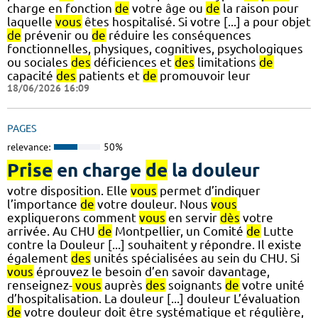
charge en fonction
de
votre âge ou
de
la raison pour
laquelle
vous
êtes hospitalisé. Si votre [...] a pour objet
de
prévenir ou
de
réduire les conséquences
fonctionnelles, physiques, cognitives, psychologiques
ou sociales
des
déficiences et
des
limitations
de
capacité
des
patients et
de
promouvoir leur
18/06/2026 16:09
PAGES
relevance:
50%
Prise
en charge
de
la douleur
votre disposition. Elle
vous
permet d’indiquer
l’importance
de
votre douleur. Nous
vous
expliquerons comment
vous
en servir
dès
votre
arrivée. Au CHU
de
Montpellier, un Comité
de
Lutte
contre la Douleur [...] souhaitent y répondre. Il existe
également
des
unités spécialisées au sein du CHU. Si
vous
éprouvez le besoin d’en savoir davantage,
renseignez-
vous
auprès
des
soignants
de
votre unité
d’hospitalisation. La douleur [...] douleur L’évaluation
de
votre douleur doit être systématique et régulière,