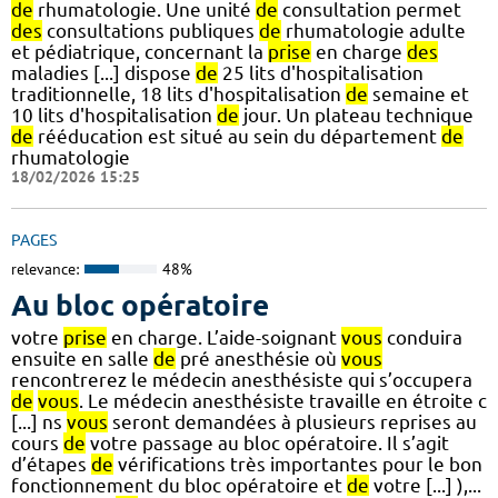
de
rhumatologie. Une unité
de
consultation permet
des
consultations publiques
de
rhumatologie adulte
et pédiatrique, concernant la
prise
en charge
des
maladies [...] dispose
de
25 lits d'hospitalisation
traditionnelle, 18 lits d'hospitalisation
de
semaine et
10 lits d'hospitalisation
de
jour. Un plateau technique
de
rééducation est situé au sein du département
de
rhumatologie
18/02/2026 15:25
PAGES
relevance:
48%
Au bloc opératoire
votre
prise
en charge. L’aide-soignant
vous
conduira
ensuite en salle
de
pré anesthésie où
vous
rencontrerez le médecin anesthésiste qui s’occupera
de
vous
. Le médecin anesthésiste travaille en étroite c
[...] ns
vous
seront demandées à plusieurs reprises au
cours
de
votre passage au bloc opératoire. Il s’agit
d’étapes
de
vérifications très importantes pour le bon
fonctionnement du bloc opératoire et
de
votre [...] ),...