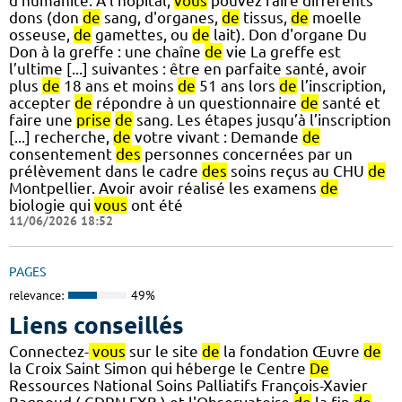
d’humanité. A l'hôpital,
vous
pouvez faire différents
dons (don
de
sang, d'organes,
de
tissus,
de
moelle
osseuse,
de
gamettes, ou
de
lait). Don d'organe Du
Don à la greffe : une chaîne
de
vie La greffe est
l’ultime [...] suivantes : être en parfaite santé, avoir
plus
de
18 ans et moins
de
51 ans lors
de
l’inscription,
accepter
de
répondre à un questionnaire
de
santé et
faire une
prise
de
sang. Les étapes jusqu’à l’inscription
[...] recherche,
de
votre vivant : Demande
de
consentement
des
personnes concernées par un
prélèvement dans le cadre
des
soins reçus au CHU
de
Montpellier. Avoir avoir réalisé les examens
de
biologie qui
vous
ont été
11/06/2026 18:52
PAGES
relevance:
49%
Liens conseillés
Connectez-
vous
sur le site
de
la fondation Œuvre
de
la Croix Saint Simon qui héberge le Centre
De
Ressources National Soins Palliatifs François-Xavier