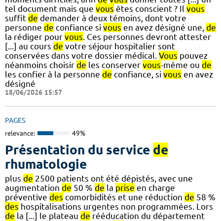
tel document mais que
vous
êtes conscient ? Il
vous
suffit
de
demander à deux témoins, dont votre
personne
de
confiance si
vous
en avez désigné une,
de
la rédiger pour
vous
. Ces personnes devront attester
[...] au cours
de
votre séjour hospitalier sont
conservées dans votre dossier médical.
Vous
pouvez
néanmoins choisir
de
les conserver
vous
-même ou
de
les confier à la personne
de
confiance, si
vous
en avez
désigné
18/06/2026 15:57
PAGES
relevance:
49%
Présentation du service
de
rhumatologie
plus
de
2500 patients ont été dépistés, avec une
augmentation
de
50 %
de
la
prise
en charge
préventive
des
comorbidités et une réduction
de
58 %
des
hospitalisations urgentes non programmées. Lors
de
la [...] le plateau
de
rééducation du département