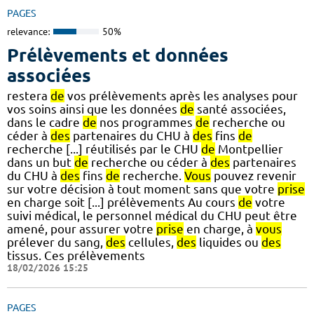
PAGES
relevance:
50%
Prélèvements et données
associées
restera
de
vos prélèvements après les analyses pour
vos soins ainsi que les données
de
santé associées,
dans le cadre
de
nos programmes
de
recherche ou
céder à
des
partenaires du CHU à
des
fins
de
recherche [...] réutilisés par le CHU
de
Montpellier
dans un but
de
recherche ou céder à
des
partenaires
du CHU à
des
fins
de
recherche.
Vous
pouvez revenir
sur votre décision à tout moment sans que votre
prise
en charge soit [...] prélèvements Au cours
de
votre
suivi médical, le personnel médical du CHU peut être
amené, pour assurer votre
prise
en charge, à
vous
prélever du sang,
des
cellules,
des
liquides ou
des
tissus. Ces prélèvements
18/02/2026 15:25
PAGES