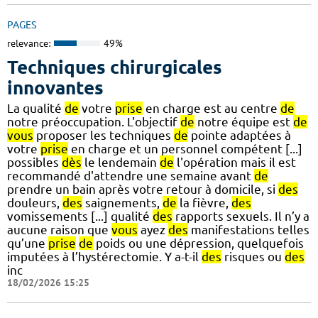
PAGES
relevance:
49%
Techniques chirurgicales
innovantes
La qualité
de
votre
prise
en charge est au centre
de
notre préoccupation. L'objectif
de
notre équipe est
de
vous
proposer les techniques
de
pointe adaptées à
votre
prise
en charge et un personnel compétent [...]
possibles
dès
le lendemain
de
l'opération mais il est
recommandé d'attendre une semaine avant
de
prendre un bain après votre retour à domicile, si
des
douleurs,
des
saignements,
de
la fièvre,
des
vomissements [...] qualité
des
rapports sexuels. Il n’y a
aucune raison que
vous
ayez
des
manifestations telles
qu’une
prise
de
poids ou une dépression, quelquefois
imputées à l’hystérectomie. Y a-t-il
des
risques ou
des
inc
18/02/2026 15:25