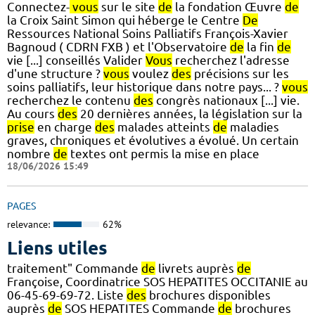
Connectez-
vous
sur le site
de
la fondation Œuvre
de
la Croix Saint Simon qui héberge le Centre
De
Ressources National Soins Palliatifs François-Xavier
Bagnoud ( CDRN FXB ) et l'Observatoire
de
la fin
de
vie [...] conseillés Valider
Vous
recherchez l'adresse
d'une structure ?
vous
voulez
des
précisions sur les
soins palliatifs, leur historique dans notre pays... ?
vous
recherchez le contenu
des
congrès nationaux [...] vie.
Au cours
des
20 dernières années, la législation sur la
prise
en charge
des
malades atteints
de
maladies
graves, chroniques et évolutives a évolué. Un certain
nombre
de
textes ont permis la mise en place
18/06/2026 15:49
PAGES
relevance:
62%
Liens utiles
traitement" Commande
de
livrets auprès
de
Françoise, Coordinatrice SOS HEPATITES OCCITANIE au
06-45-69-69-72. Liste
des
brochures disponibles
auprès
de
SOS HEPATITES Commande
de
brochures