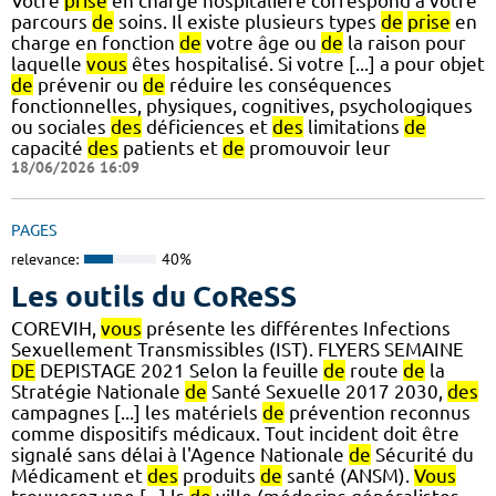
Votre
prise
en charge hospitalière correspond à votre
parcours
de
soins. Il existe plusieurs types
de
prise
en
charge en fonction
de
votre âge ou
de
la raison pour
laquelle
vous
êtes hospitalisé. Si votre [...] a pour objet
de
prévenir ou
de
réduire les conséquences
fonctionnelles, physiques, cognitives, psychologiques
ou sociales
des
déficiences et
des
limitations
de
capacité
des
patients et
de
promouvoir leur
18/06/2026 16:09
PAGES
relevance:
40%
Les outils du CoReSS
COREVIH,
vous
présente les différentes Infections
Sexuellement Transmissibles (IST). FLYERS SEMAINE
DE
DEPISTAGE 2021 Selon la feuille
de
route
de
la
Stratégie Nationale
de
Santé Sexuelle 2017 2030,
des
campagnes [...] les matériels
de
prévention reconnus
comme dispositifs médicaux. Tout incident doit être
signalé sans délai à l'Agence Nationale
de
Sécurité du
Médicament et
des
produits
de
santé (ANSM).
Vous