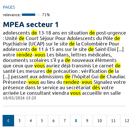
PAGES
relevance:
71%
MPEA secteur 1
adolescents
de
13-18 ans en situation
de
post-urgence
: Unité
de
Court Séjour Pour Adolescents du Pôle
de
Psychiatrie (UCAP) sur le site
de
la Colombière Pour
adolescents
de
11 à 15 ans sur le site
de
Saint-Eloi [...]
votre
rendez
-
vous
Les bilans, lettres médicales,
documents scolaires s’il y a
de
nouveaux éléments
que ceux que
vous
auriez déjà transmis Le carnet
de
santé Les mesures
de
précaution : vérification
de
la
[...] passant aux admissions
de
l’hôpital Gui
de
Chauliac
Présentez-
vous
au lieu du
rendez
-
vous
Signalez votre
présence dans le service au secrétariat
dès
votre
arrivée Le consultant viendra
vous
accueillir en salle
18/02/2026 15:25
3
4
5
6
7
8
9
10
11
1