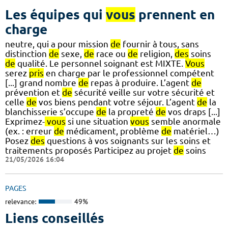
Les équipes qui
vous
prennent en
charge
neutre, qui a pour mission
de
fournir à tous, sans
distinction
de
sexe,
de
race ou
de
religion,
des
soins
de
qualité. Le personnel soignant est MIXTE.
Vous
serez
pris
en charge par le professionnel compétent
[...] grand nombre
de
repas à produire. L’agent
de
prévention et
de
sécurité veille sur votre sécurité et
celle
de
vos biens pendant votre séjour. L’agent
de
la
blanchisserie s’occupe
de
la propreté
de
vos draps [...]
Exprimez-
vous
si une situation
vous
semble anormale
(ex. : erreur
de
médicament, problème
de
matériel…)
Posez
des
questions à vos soignants sur les soins et
traitements proposés Participez au projet
de
soins
21/05/2026 16:04
PAGES
relevance:
49%
Liens conseillés