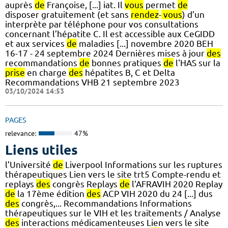
auprès
de
Françoise, [...] iat. Il
vous
permet
de
disposer gratuitement (et sans
rendez
-
vous
) d’un
interprète par téléphone pour vos consultations
concernant l’hépatite C. Il est accessible aux CeGIDD
et aux services
de
maladies [...] novembre 2020 BEH
16-17 - 24 septembre 2024 Dernières mises à jour
des
recommandations
de
bonnes pratiques
de
l'HAS sur la
prise
en charge
des
hépatites B, C et Delta
Recommandations VHB 21 septembre 2023
03/10/2024 14:53
PAGES
relevance:
47%
Liens utiles
l’Université
de
Liverpool Informations sur les ruptures
thérapeutiques Lien vers le site trt5 Compte-rendu et
replays
des
congrès Replays
de
l'AFRAVIH 2020 Replay
de
la 17ème édition
des
ACP VIH 2020 du 24 [...] dus
des
congrès,... Recommandations Informations
thérapeutiques sur le VIH et les traitements / Analyse
des
interactions médicamenteuses Lien vers le site