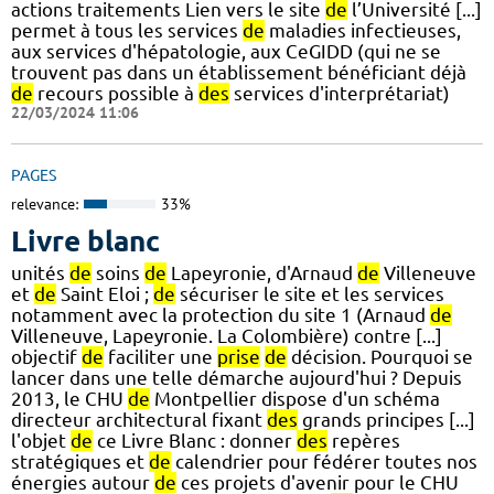
actions traitements Lien vers le site
de
l’Université [...]
permet à tous les services
de
maladies infectieuses,
aux services d'hépatologie, aux CeGIDD (qui ne se
trouvent pas dans un établissement bénéficiant déjà
de
recours possible à
des
services d'interprétariat)
22/03/2024 11:06
PAGES
relevance:
33%
Livre blanc
unités
de
soins
de
Lapeyronie, d'Arnaud
de
Villeneuve
et
de
Saint Eloi ;
de
sécuriser le site et les services
notamment avec la protection du site 1 (Arnaud
de
Villeneuve, Lapeyronie. La Colombière) contre [...]
objectif
de
faciliter une
prise
de
décision. Pourquoi se
lancer dans une telle démarche aujourd'hui ? Depuis
2013, le CHU
de
Montpellier dispose d'un schéma
directeur architectural fixant
des
grands principes [...]
l'objet
de
ce Livre Blanc : donner
des
repères
stratégiques et
de
calendrier pour fédérer toutes nos
énergies autour
de
ces projets d'avenir pour le CHU