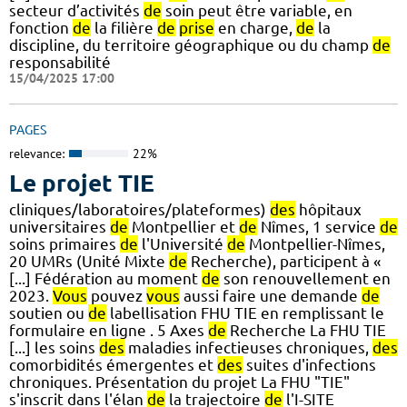
secteur d’activités
de
soin peut être variable, en
fonction
de
la filière
de
prise
en charge,
de
la
discipline, du territoire géographique ou du champ
de
responsabilité
15/04/2025 17:00
PAGES
relevance:
22%
Le projet TIE
cliniques/laboratoires/plateformes)
des
hôpitaux
universitaires
de
Montpellier et
de
Nîmes, 1 service
de
soins primaires
de
l'Université
de
Montpellier-Nîmes,
20 UMRs (Unité Mixte
de
Recherche), participent à «
[...] Fédération au moment
de
son renouvellement en
2023.
Vous
pouvez
vous
aussi faire une demande
de
soutien ou
de
labellisation FHU TIE en remplissant le
formulaire en ligne . 5 Axes
de
Recherche La FHU TIE
[...] les soins
des
maladies infectieuses chroniques,
des
comorbidités émergentes et
des
suites d'infections
chroniques. Présentation du projet La FHU "TIE"
s'inscrit dans l'élan
de
la trajectoire
de
l'I-SITE