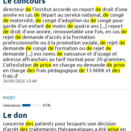
Le concours
directeur
de
l'institut accorde un report
de
droit d'une
année en cas
de
départ au service national,
de
congé
de
maternité,
de
congé d'adoption ou
de
congé pour
garde d'un enfant
de
moins
de
quatre ans [...] report
de
droit d'une année, renouvelable une fois, en cas
de
rejet
de
demande d'accès à la formation
professionnelle ou à la promotion sociale,
de
rejet
de
demande
de
congé
de
formation ou
de
rejet
de
demande [...] vos noms
de
naissance et d'usage et
adresse affranchies au tarif normal pour 20 grammes.
L’attestation
de
prise
en charge ou demande
de
prise
en charge
des
frais pédagogique
de
13 800€ et
des
frais d’
28/05/2025 13:40
PAGES
relevance:
43%
Le don
concerne
des
patients pour lesquels une décision
d'arrêt
des
traitements thérapeutiques a été
prise
en