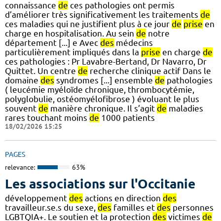
connaissance
de
ces pathologies ont permis
d’améliorer très significativement les traitements
de
ces maladies qui ne justifient plus à ce jour
de
prise
en
charge en hospitalisation. Au sein
de
notre
département [...] e Avec
des
médecins
particulièrement impliqués dans la
prise
en charge
de
ces pathologies : Pr Lavabre-Bertand, Dr Navarro, Dr
Quittet. Un centre
de
recherche clinique actif Dans le
domaine
des
syndromes [...] ensemble
de
pathologies
( leucémie myéloïde chronique, thrombocytémie,
polyglobulie, ostéomyélofibrose ) évoluant le plus
souvent
de
manière chronique. Il s’agit
de
maladies
rares touchant moins
de
1000 patients
18/02/2026 15:25
PAGES
relevance:
63%
Les associations sur l'Occitanie
développement
des
actions en direction
des
travailleur.se.s du sexe,
des
familles et
des
personnes
LGBTQIA+. Le soutien et la protection
des
victimes
de