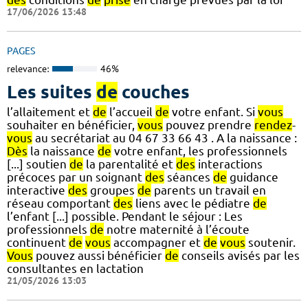
17/06/2026 13:48
PAGES
relevance:
46%
Les suites
de
couches
l’allaitement et
de
l’accueil
de
votre enfant. Si
vous
souhaiter en bénéficier,
vous
pouvez prendre
rendez
-
vous
au secrétariat au 04 67 33 66 43 . A la naissance :
Dès
la naissance
de
votre enfant, les professionnels
[...] soutien
de
la parentalité et
des
interactions
précoces par un soignant
des
séances
de
guidance
interactive
des
groupes
de
parents un travail en
réseau comportant
des
liens avec le pédiatre
de
l’enfant [...] possible. Pendant le séjour : Les
professionnels
de
notre maternité à l’écoute
continuent
de
vous
accompagner et
de
vous
soutenir.
Vous
pouvez aussi bénéficier
de
conseils avisés par les
consultantes en lactation
21/05/2026 13:03