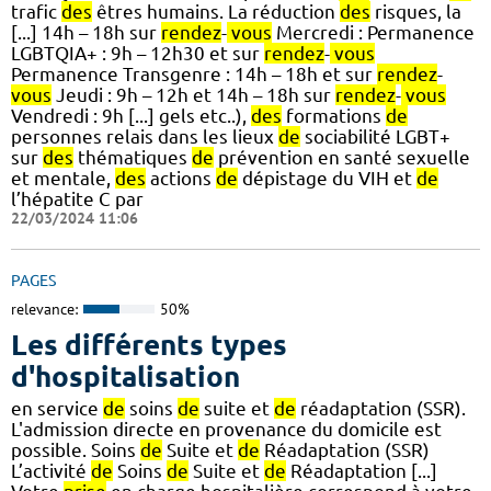
trafic
des
êtres humains. La réduction
des
risques, la
[...] 14h – 18h sur
rendez
-
vous
Mercredi : Permanence
LGBTQIA+ : 9h – 12h30 et sur
rendez
-
vous
Permanence Transgenre : 14h – 18h et sur
rendez
-
vous
Jeudi : 9h – 12h et 14h – 18h sur
rendez
-
vous
Vendredi : 9h [...] gels etc..),
des
formations
de
personnes relais dans les lieux
de
sociabilité LGBT+
sur
des
thématiques
de
prévention en santé sexuelle
et mentale,
des
actions
de
dépistage du VIH et
de
l’hépatite C par
22/03/2024 11:06
PAGES
relevance:
50%
Les différents types
d'hospitalisation
en service
de
soins
de
suite et
de
réadaptation (SSR).
L'admission directe en provenance du domicile est
possible. Soins
de
Suite et
de
Réadaptation (SSR)
L’activité
de
Soins
de
Suite et
de
Réadaptation [...]