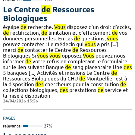
Le Centre
de
Ressources
Biologiques
équipe
de
recherche.
Vous
disposez d’un droit d’accès,
de
rectification,
de
limitation et d’effacement
de
vos
données personnelles. En cas
de
questions,
vous
pouvez contacter : Le médecin qui
vous
a pris [...]
merci
de
contacter le Centre
de
Ressources
Biologiques Si
vous
vous
opposez
Vous
pouvez nous
informer
de
votre refus en complétant le formulaire
sur le lien suivant Banque
de
sang placentaire Une
des
5 banques [...] Activités et missions Le Centre
de
Ressources Biologiques du CHU
de
Montpellier est à
la disposition
des
chercheurs pour la constitution
de
collections biologiques,
des
prestations
de
service et
la mise à disposition
24/04/2026 15:56
PAGES
relevance:
27%