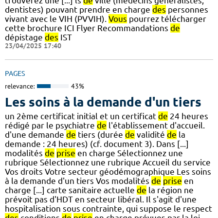
trouverez une [...] ls
de
ville (médecins généralistes,
dentistes) pouvant prendre en charge
des
personnes
vivant avec le VIH (PVVIH).
Vous
pourrez télécharger
cette brochure ICI Flyer Recommandations
de
dépistage
des
IST
23/04/2025 17:40
PAGES
relevance:
43%
Les soins à la demande d'un tiers
un 2ème certificat initial et un certificat
de
24 heures
rédigé par le psychiatre
de
l'établissement d'accueil.
d'une demande
de
tiers (durée
de
validité
de
la
demande : 24 heures) (cf. document 3). Dans [...]
modalités
de
prise
en charge Sélectionnez une
rubrique Sélectionnez une rubrique Accueil du service
Vos droits Votre secteur géodémographique Les soins
à la demande d'un tiers Vos modalités
de
prise
en
charge [...] carte sanitaire actuelle
de
la région ne
prévoit pas d'HDT en secteur libéral. Il s'agit d'une
hospitalisation sous contrainte, qui suppose le respect
des
conditions
de
prise
en charge prévues par la loi