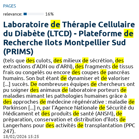
PAGES
relevance:
16%
Laboratoire
de
Thérapie Cellulaire
du Diabète (LTCD) - Plateforme
de
Recherche Ilots Montpellier Sud
(PRIMS)
(tels que
des
culots,
des
milieux
de
sécrétion,
des
extractions d’ADN ou d’ARN),
des
fragments
de
tissus
frais ou congelés ou encore
des
coupes
de
pancréas
humains. Son but étant
de
dynamiser et
de
valoriser
[...] succès.
De
nombreuses équipes
de
chercheurs ont
pu soigner
des
animaux
de
laboratoire porteurs
de
maladies mimant les pathologies humaines grâce à
des
approches
de
médecine régénérative : maladie
de
Parkinson [...] n, par l’Agence Nationale
de
Sécurité du
Médicament et
des
produits
de
santé (ANSM),
de
préparation, conservation et distribution d’îlots
de
Langerhans pour
des
activités
de
transplantation (PPC
247).
18/02/2026 15:25