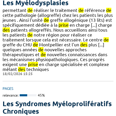
Les Myélodysplasies
permettant
de
réaliser le traitement
de
référence
de
cette pathologie (allogreffe) chez les patients les plus
jeunes . Ainsi l’unité
de
greffe allogénique (13 lits) est
spécifiquement dédiée à la
prise
en charge [...] charge
des
patients allogreffés. Nous accueillons ainsi tous
les patients
de
notre région pour réaliser ce
traitement lorsque cela est nécessaire. Le centre
de
greffe du CHU
de
Montpellier est l'un
des
plus [...]
quelques années
de
nouvelles approches
thérapeutiques et
de
nouvelles connaissances dans
les mécanismes physiopathologiques. Ces progrès
exigent une
prise
en charge spécialisée et complexe
mêlant
des
techniques
18/02/2026 15:25
PAGES
relevance:
45%
Les Syndromes Myéloprolifératifs
Chroniques