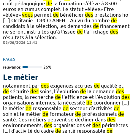
coût pédagogique
de
la formation s'élève à 8500
euros en cursus complet. Le statut «élève» Etre
«élève»
vous
permet
de
bénéficier
des
prestations ho
[...] Occitanie - OPCO-ANFH... Au vu du nombre
de
candidats à la sélection, les demandes
de
financement
ne seront instruites qu'à l'issue
de
l'affichage
des
résultats à la sélection.
03/06/2026 11:41
PAGES
relevance:
26%
Le métier
notamment par
des
exigences accrues
de
qualité et
de
sécurité
des
soins, l’évolution
de
la demande
des
patients, la recherche
de
l’efficience et l’évolution
des
organisations internes, la nécessité
de
coordonner [...]
le métier
de
responsable
de
secteur d’activités
de
soin et le métier
de
formateur
de
professionnels
de
santé. Ces métiers peuvent se décliner dans
des
environnements,
des
organisations et
des
périmètres
[...] d’activité du cadre
de
santé responsable
de