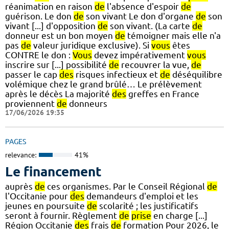
réanimation en raison
de
l'absence d'espoir
de
guérison. Le don
de
son vivant Le don d'organe
de
son
vivant [...] d'opposition
de
son vivant. (La carte
de
donneur est un bon moyen
de
témoigner mais elle n'a
pas
de
valeur juridique exclusive). Si
vous
êtes
CONTRE le don :
Vous
devez impérativement
vous
inscrire sur [...] possibilité
de
recouvrer la vue,
de
passer le cap
des
risques infectieux et
de
déséquilibre
volémique chez le grand brûlé… Le prélèvement
après le décès La majorité
des
greffes en France
proviennent
de
donneurs
17/06/2026 19:35
PAGES
relevance:
41%
Le financement
auprès
de
ces organismes. Par le Conseil Régional
de
l'Occitanie pour
des
demandeurs d'emploi et les
jeunes en poursuite
de
scolarité ; les justificatifs
seront à fournir. Règlement
de
prise
en charge [...]
Région Occitanie
des
frais
de
formation Pour 2026, le