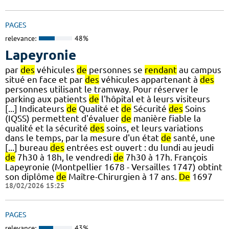
PAGES
relevance:
48%
Lapeyronie
par
des
véhicules
de
personnes se
rendant
au campus
situé en face et par
des
véhicules appartenant à
des
personnes utilisant le tramway. Pour réserver le
parking aux patients
de
l'hôpital et à leurs visiteurs
[...] Indicateurs
de
Qualité et
de
Sécurité
des
Soins
(IQSS) permettent d'évaluer
de
manière fiable la
qualité et la sécurité
des
soins, et leurs variations
dans le temps, par la mesure d'un état
de
santé, une
[...] bureau
des
entrées est ouvert : du lundi au jeudi
de
7h30 à 18h, le vendredi
de
7h30 à 17h. François
Lapeyronie (Montpellier 1678 - Versailles 1747) obtint
son diplôme
de
Maître-Chirurgien à 17 ans.
De
1697
18/02/2026 15:25
PAGES
relevance:
43%