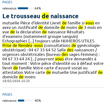
PAGES
relevance:
64%
Le trousseau
de
naissance
mutuelle Pièce d'identité Livret
de
famille si
vous
en
avez un Justificatif
de
domicile
de
moins
de
3 mois en
vue
de
la déclaration
de
naissance Résultats
d'examens (notamment groupe sanguin)
Echographies [...] toujours utile NUMEROS UTILES
Prise
de
Rendez
-
vous
(consultations
de
gynécologie-
obstétrique) : 04 67 33 64 52 Salle
des
naissances /
urgences obstétricales (bureau
des
sages-femmes) :
04 67 33 64 24 [...] pourront
vous
être demandés à
tout moment : Votre pièce d'identité ou à défaut votre
livret
de
famille Votre carte d'assuré social ou
attestation Votre carte
de
mutuelle Une justificatif
de
domicile
de
moins
18/02/2026 15:25
PAGES
relevance:
40%