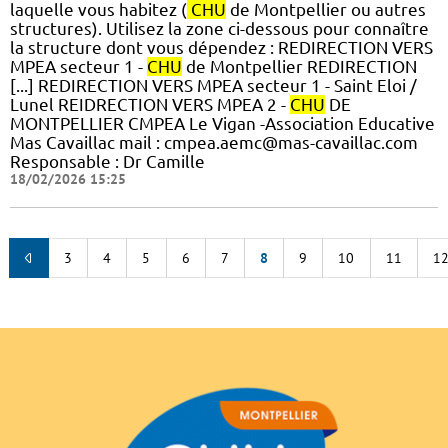
laquelle vous habitez (
CHU
de Montpellier ou autres
structures). Utilisez la zone ci-dessous pour connaître
la structure dont vous dépendez : REDIRECTION VERS
MPEA secteur 1 -
CHU
de Montpellier REDIRECTION
[...] REDIRECTION VERS MPEA secteur 1 - Saint Eloi /
Lunel REIDRECTION VERS MPEA 2 -
CHU
DE
MONTPELLIER CMPEA Le Vigan -Association Educative
Mas Cavaillac mail : cmpea.aemc@mas-cavaillac.com
Responsable : Dr Camille
18/02/2026 15:25
3
4
5
6
7
8
9
10
11
1