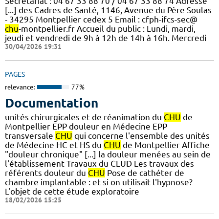
Secrétariat : 04 67 33 88 70 / 04 67 33 88 74 Adresse
[...] des Cadres de Santé, 1146, Avenue du Père Soulas
- 34295 Montpellier cedex 5 Email : cfph-ifcs-sec@
chu
-montpellier.fr Accueil du public : Lundi, mardi,
jeudi et vendredi de 9h à 12h de 14h à 16h. Mercredi
30/04/2026 19:31
PAGES
relevance:
77%
Documentation
unités chirurgicales et de réanimation du
CHU
de
Montpellier EPP douleur en Médecine EPP
transversale
CHU
qui concerne l'ensemble des unités
de Médecine HC et HS du
CHU
de Montpellier Affiche
"douleur chronique" [...] la douleur menées au sein de
l'établissement Travaux du CLUD Les travaux des
référents douleur du
CHU
Pose de cathéter de
chambre implantable : et si on utilisait l'hypnose?
L'objet de cette étude exploratoire
18/02/2026 15:25