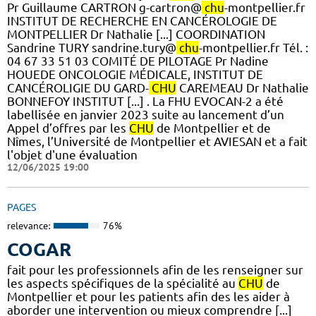
Pr Guillaume CARTRON g-cartron@
chu
-montpellier.fr
INSTITUT DE RECHERCHE EN CANCÉROLOGIE DE
MONTPELLIER Dr Nathalie [...] COORDINATION
Sandrine TURY sandrine.tury@
chu
-montpellier.fr Tél. :
04 67 33 51 03 COMITÉ DE PILOTAGE Pr Nadine
HOUEDE ONCOLOGIE MÉDICALE, INSTITUT DE
CANCÉROLIGIE DU GARD-
CHU
CAREMEAU Dr Nathalie
BONNEFOY INSTITUT [...] . La FHU EVOCAN-2 a été
labellisée en janvier 2023 suite au lancement d’un
Appel d’offres par les
CHU
de Montpellier et de
Nîmes, l’Université de Montpellier et AVIESAN et a fait
l'objet d'une évaluation
12/06/2025 19:00
PAGES
relevance:
76%
COGAR
fait pour les professionnels afin de les renseigner sur
les aspects spécifiques de la spécialité au
CHU
de
Montpellier et pour les patients afin des les aider à
aborder une intervention ou mieux comprendre [...]