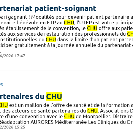
rtenariat patient-soignant
pari gagnant ! Modalités pour devenir patient partenaire 
tenaire bénévole en ETP au
CHU
, l’UTEP est votre principa
ès établissement de la convention, le
CHU
offre aux pati
ccès aux services de restauration des professionnels du
C
] institutionnelles du
CHU
dans la limite d’un patient parten
ticiper gratuitement à la journée annuelle du partenariat
t
6/2026 17:47
ES
rtenaires du
CHU
CHU
est un maillon de l'offre de santé et de la formation
t des acteurs de santé partenaires du
CHU
. Associations 
re d’une convention avec le
CHU
de Montpellier. Distraire
Réadaptation AURORES Méditerranée Les Cliniques du Dr
2/2026 15:25