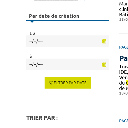
Mani
clin
Bât
Par date de création
18/0
Du
PAG
à
Pa
Trav
IDE
Ven
du
FILTRER PAR DATE
de 
18/0
TRIER PAR :
PAG