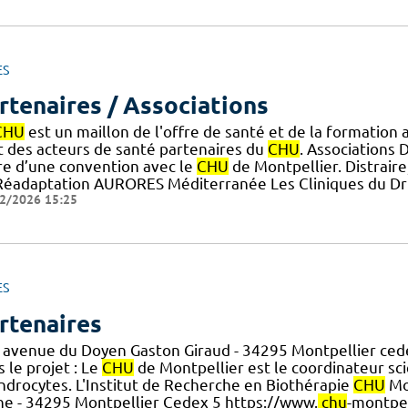
ES
rtenaires / Associations
CHU
est un maillon de l'offre de santé et de la formation
t des acteurs de santé partenaires du
CHU
. Associations 
re d’une convention avec le
CHU
de Montpellier. Distraire
Réadaptation AURORES Méditerranée Les Cliniques du Dr
2/2026 15:25
ES
rtenaires
 avenue du Doyen Gaston Giraud - 34295 Montpellier ced
 le projet : Le
CHU
de Montpellier est le coordinateur scie
ndrocytes. L'Institut de Recherche en Biothérapie
CHU
Mon
che - 34295 Montpellier Cedex 5 https://www.
chu
-montpel