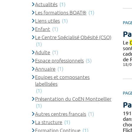
Actualités
(1)
Les formations BOAT®
(1)
Liens utiles
(1)
PAG
Enfant
(1)
Pa
Le Centre Spécialisé Obésité (CSO)
Le
(1)
son
Adulte
(1)
cad
de 
Espace professionnels
(5)
18/0
Annuaire
(1)
Equipes et composantes
labellisées
(1)
PAG
Présentation du CoEN Montpellier
Pa
(1)
191
Autres centres français
(1)
dans
La structure
(1)
cho
Fli
Formation Continue
(1)