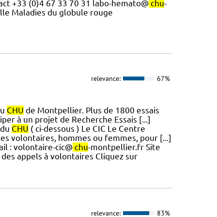
ntact +33 (0)4 67 33 70 31 labo-hemato@
chu
-
elle Maladies du globule rouge
relevance:
67%
du
CHU
de Montpellier. Plus de 1800 essais
per à un projet de Recherche Essais [...]
s du
CHU
( ci-dessous ) Le CIC Le Centre
des volontaires, hommes ou femmes, pour [...]
il : volontaire-cic@
chu
-montpellier.fr Site
te des appels à volontaires Cliquez sur
relevance:
83%