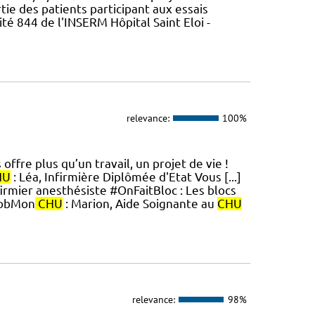
rtie des patients participant aux essais
ité 844 de l'INSERM Hôpital Saint Eloi -
relevance:
100%
ffre plus qu’un travail, un projet de vie !
HU
: Léa, Infirmière Diplômée d'Etat Vous [...]
rmier anesthésiste #OnFaitBloc : Les blocs
JobMon
CHU
: Marion, Aide Soignante au
CHU
relevance:
98%