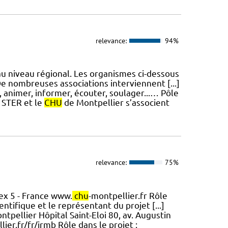
relevance:
94%
 au niveau régional. Les organismes ci-dessous
De nombreuses associations interviennent [...]
, animer, informer, écouter, soulager...… Pôle
 STER et le
CHU
de Montpellier s’associent
relevance:
75%
ex 5 - France www.
chu
-montpellier.fr Rôle
ntifique et le représentant du projet [...]
tpellier Hôpital Saint-Eloi 80, av. Augustin
lier.fr/fr/irmb Rôle dans le projet :