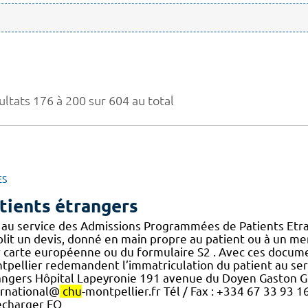
ultats 176 à 200 sur 604 au total
ES
tients étrangers
t au service des Admissions Programmées de Patients Etran
lit un devis, donné en main propre au patient ou à un mem
r carte européenne ou du formulaire S2 . Avec ces docum
pellier redemandent l’immatriculation du patient au servic
angers Hôpital Lapeyronie 191 avenue du Doyen Gaston G
ernational@
chu
-montpellier.fr Tél / Fax : +334 67 33 93 
écharger FO