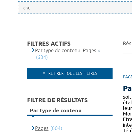
FILTRES ACTIFS
Rés
Par type de contenu: Pages
(604)
RETIRER TOUS LES FILTRES
PAG
Pa
soi
FILTRE DE RÉSULTATS
étab
leu
Par type de contenu
Mont
Etr
int
Pages
(604)
Tél