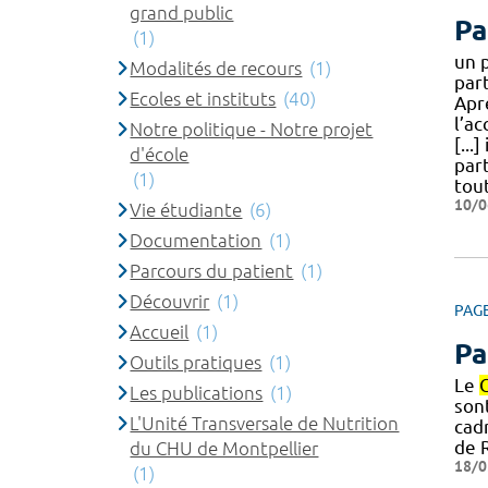
grand public
Pa
(1)
un 
Modalités de recours
(1)
par
Ecoles et instituts
(40)
Apr
l’a
Notre politique - Notre projet
[...
d'école
par
(1)
tou
10/0
Vie étudiante
(6)
Documentation
(1)
Parcours du patient
(1)
Découvrir
(1)
PAG
Accueil
(1)
Pa
Outils pratiques
(1)
Le
Les publications
(1)
son
L'Unité Transversale de Nutrition
cad
de 
du CHU de Montpellier
18/0
(1)