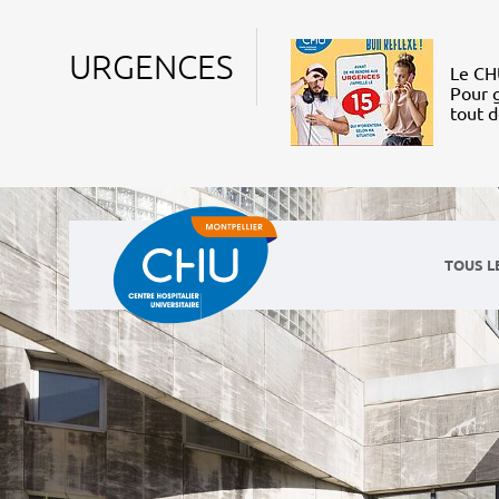
URGENCES
Le CHU
Pour g
tout 
TOUS L