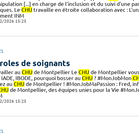
pulation [...] en charge de l'inclusion et du suivi d'une pa
iques. Le
CHU
travaille en étroite collaboration avec : L'un
iment INM
2/2026 15:25
ES
roles de soignants
ailler au
CHU
de Montpellier Le
CHU
de Montpellier vous o
, IADE, IBODE, pourquoi bosser au
CHU
? #MonJobMon
C
ez au
CHU
de Montpellier ! #MonJobMaPassion : Fred, infi
CHU
de Montpellier, des équipes unies pour la Vie #Mon
M
2/2026 15:25
ES