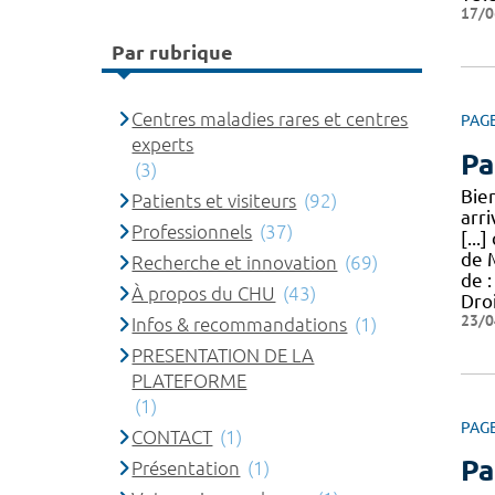
17/0
Par rubrique
Centres maladies rares et centres
PAG
experts
Pa
(3)
Bie
Patients et visiteurs
(92)
arr
Professionnels
(37)
[...
de 
Recherche et innovation
(69)
de 
À propos du CHU
(43)
Dro
23/0
Infos & recommandations
(1)
PRESENTATION DE LA
PLATEFORME
(1)
PAG
CONTACT
(1)
Pa
Présentation
(1)