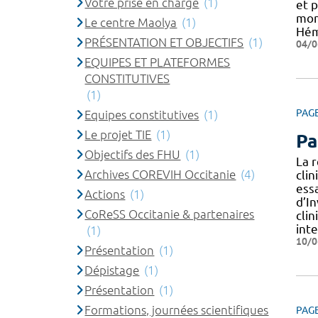
Votre prise en charge
(1)
et 
mon
Le centre Maolya
(1)
Hém
PRÉSENTATION ET OBJECTIFS
(1)
04/0
EQUIPES ET PLATEFORMES
CONSTITUTIVES
(1)
PAG
Equipes constitutives
(1)
Le projet TIE
(1)
Pa
Objectifs des FHU
(1)
La 
Archives COREVIH Occitanie
(4)
cli
essa
Actions
(1)
d’I
CoReSS Occitanie & partenaires
cli
int
(1)
10/0
Présentation
(1)
Dépistage
(1)
Présentation
(1)
Formations, journées scientifiques
PAG