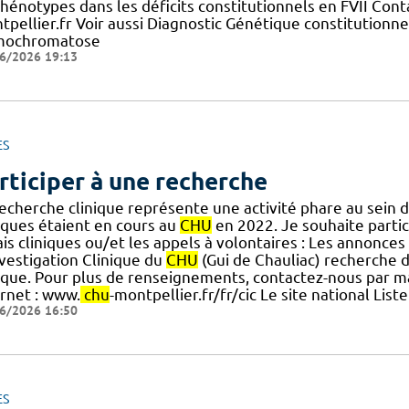
phénotypes dans les déficits constitutionnels en FVII Co
tpellier.fr Voir aussi Diagnostic Génétique constitutionn
ochromatose
6/2026 19:13
ES
rticiper à une recherche
recherche clinique représente une activité phare au sein 
niques étaient en cours au
CHU
en 2022. Je souhaite partici
is cliniques ou/et les appels à volontaires : Les annonce
nvestigation Clinique du
CHU
(Gui de Chauliac) recherche 
nique. Pour plus de renseignements, contactez-nous par ma
ernet : www.
chu
-montpellier.fr/fr/cic Le site national Lis
6/2026 16:50
ES