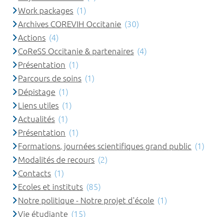
Work packages
(1)
Archives COREVIH Occitanie
(30)
Actions
(4)
CoReSS Occitanie & partenaires
(4)
Présentation
(1)
Parcours de soins
(1)
Dépistage
(1)
Liens utiles
(1)
Actualités
(1)
Présentation
(1)
Formations, journées scientifiques grand public
(1)
Modalités de recours
(2)
Contacts
(1)
Ecoles et instituts
(85)
Notre politique - Notre projet d'école
(1)
Vie étudiante
(15)