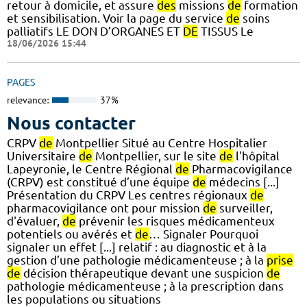
retour à domicile, et assure
des
missions
de
formation
et sensibilisation. Voir la page du service
de
soins
palliatifs LE DON D’ORGANES ET
DE
TISSUS Le
18/06/2026 15:44
PAGES
relevance:
37%
Nous contacter
CRPV
de
Montpellier Situé au Centre Hospitalier
Universitaire
de
Montpellier, sur le site
de
l'hôpital
Lapeyronie, le Centre Régional
de
Pharmacovigilance
(CRPV) est constitué d’une équipe
de
médecins [...]
Présentation du CRPV Les centres régionaux
de
pharmacovigilance ont pour mission
de
surveiller,
d'évaluer,
de
prévenir les risques médicamenteux
potentiels ou avérés et
de
… Signaler Pourquoi
signaler un effet [...] relatif : au diagnostic et à la
gestion d’une pathologie médicamenteuse ; à la
prise
de
décision thérapeutique devant une suspicion
de
pathologie médicamenteuse ; à la prescription dans
les populations ou situations