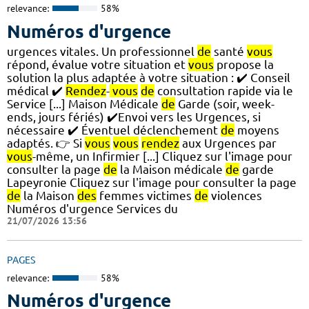
relevance:
58%
Numéros d'urgence
urgences vitales. Un professionnel
de
santé
vous
répond, évalue votre situation et
vous
propose la
solution la plus adaptée à votre situation : ✔️ Conseil
médical ✔️
Rendez
-
vous
de
consultation rapide via le
Service [...] Maison Médicale
de
Garde (soir, week-
ends, jours fériés) ✔️Envoi vers les Urgences, si
nécessaire ✔️ Éventuel déclenchement
de
moyens
adaptés. 👉 Si
vous
vous
rendez
aux Urgences par
vous
-même, un Infirmier [...] Cliquez sur l'image pour
consulter la page
de
la Maison médicale
de
garde
Lapeyronie Cliquez sur l'image pour consulter la page
de
la Maison
des
femmes victimes
de
violences
Numéros d'urgence Services du
21/07/2026 13:56
PAGES
relevance:
58%
Numéros d'urgence