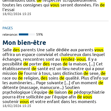
demandons donc
de
respecter scrupuleusement
toutes les consignes qui
vous
seront données. Fin
de
l'essai
18/02/2026 15:25
PAGES
relevance:
59%
Mon bien-être
Salle
des
parents Une salle dédiée aux parents
vous
offrira un espace convivial et chaleureux dans lequel
échanges, rencontres sont au
rendez
-
vous
. Il y a
possibilité
de
porter
des
repas
de
la maison, [...] Cet
établissement
de
santé est un lieu neutre qui a pour
mission
de
fournir à tous, sans distinction
de
sexe,
de
race ou
de
religion,
des
soins
de
qualité. Plus d'info sur
les aumôneries... Page suivante [...] d'un moment
de
détente (massage, manucure...) Soutien
psychologique L'équipe
de
liaison
de
pédopsychiatrie
pourra être sollicitée par l'équipe afin
de
vous
soutenir
vous
et votre enfant dans les moments
18/02/2026 15:25