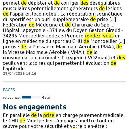
permet
de
dépister et
de
corriger
des
déséquilibres
musculaires potentiellement générateurs
de
lésions
de
l’appareil locomoteur. La rééducation isocinétique
du sportif est un outil supplémentaire
de
prise [...]
Fédération
de
Médecine et
de
Chirurgie du Sport -
Hôpital Lapeyronie - 371 av. du Doyen Gaston Giraud -
34295 Montpellier cedex 5 Prendre
rendez
-
vous
en
ligne en médecine du sport au CHU
de
Montpellier [...]
précise
de
la Puissance Maximale Aérobie ( PMA ),
de
la Vitesse Maximale Aérobie ( VMA ),
de
la
consommation maximale d’oxygène ( VO2max ) et
des
seuils ventilatoires qui permettent l’évaluation
de
l’aptitude
29/04/2026 16:16
PAGES
relevance:
48%
Nos engagements
En parallèle
de
la
prise
en charge purement médicale,
le CHU
de
Montpellier s'engage à mettre tout en
œuvre pour votre sécurité et votre bien-être :