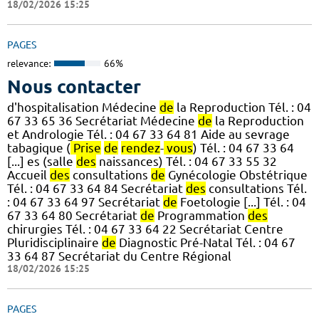
18/02/2026 15:25
PAGES
relevance:
66%
Nous contacter
d'hospitalisation Médecine
de
la Reproduction Tél. : 04
67 33 65 36 Secrétariat Médecine
de
la Reproduction
et Andrologie Tél. : 04 67 33 64 81 Aide au sevrage
tabagique (
Prise
de
rendez
-
vous
) Tél. : 04 67 33 64
[...] es (salle
des
naissances) Tél. : 04 67 33 55 32
Accueil
des
consultations
de
Gynécologie Obstétrique
Tél. : 04 67 33 64 84 Secrétariat
des
consultations Tél.
: 04 67 33 64 97 Secrétariat
de
Foetologie [...] Tél. : 04
67 33 64 80 Secrétariat
de
Programmation
des
chirurgies Tél. : 04 67 33 64 22 Secrétariat Centre
Pluridisciplinaire
de
Diagnostic Pré-Natal Tél. : 04 67
33 64 87 Secrétariat du Centre Régional
18/02/2026 15:25
PAGES