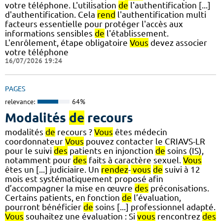
votre téléphone. L'utilisation
de
l'authentification [...]
d'authentification. Cela
rend
l'authentification multi
facteurs essentielle pour protéger l'accès aux
informations sensibles
de
l'établissement.
L'enrôlement, étape obligatoire
Vous
devez associer
votre téléphone
16/07/2026 19:24
PAGES
relevance:
64%
Modalités
de
recours
modalités
de
recours ?
Vous
êtes médecin
coordonnateur
Vous
pouvez contacter le CRIAVS-LR
pour le suivi
des
patients en injonction
de
soins (IS),
notamment pour
des
faits à caractère sexuel.
Vous
êtes un [...] judiciaire. Un
rendez
-
vous
de
suivi à 12
mois est systématiquement proposé afin
d’accompagner la mise en œuvre
des
préconisations.
Certains patients, en fonction
de
l’évaluation,
pourront bénéficier
de
soins [...] professionnel adapté.
Vous
souhaitez une évaluation : Si
vous
rencontrez
des