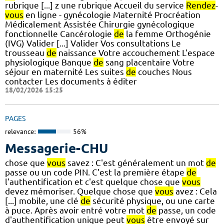
rubrique [...] z une rubrique Accueil du service
Rendez
-
vous
en ligne - gynécologie Maternité Procréation
Médicalement Assistée Chirurgie gynécologique
fonctionnelle Cancérologie
de
la femme Orthogénie
(IVG) Valider [...] Valider Vos consultations Le
trousseau
de
naissance Votre accouchement L'espace
physiologique Banque
de
sang placentaire Votre
séjour en maternité Les suites
de
couches Nous
contacter Les documents à éditer
18/02/2026 15:25
PAGES
relevance:
56%
Messagerie-CHU
chose que
vous
savez : C'est généralement un mot
de
passe ou un code PIN. C'est la première étape
de
l'authentification et c'est quelque chose que
vous
devez mémoriser. Quelque chose que
vous
avez : Cela
[...] mobile, une clé
de
sécurité physique, ou une carte
à puce. Après avoir entré votre mot
de
passe, un code
d'authentification unique peut
vous
être envoyé sur