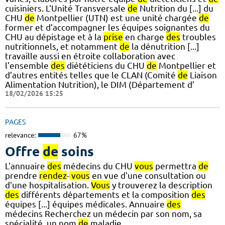
cuisiniers. L'Unité Transversale
de
Nutrition du [...] du
CHU
de
Montpellier (UTN) est une unité chargée
de
former et d’accompagner les équipes soignantes du
CHU au dépistage et à la
prise
en charge
des
troubles
nutritionnels, et notamment
de
la dénutrition [...]
travaille aussi en étroite collaboration avec
l’ensemble
des
diététiciens du CHU
de
Montpellier et
d’autres entités telles que le CLAN (Comité
de
Liaison
Alimentation Nutrition), le DIM (Département d’
18/02/2026 15:25
PAGES
relevance:
67%
Offre
de
soins
L'annuaire
des
médecins du CHU
vous
permettra
de
prendre
rendez
-
vous
en vue d'une consultation ou
d'une hospitalisation.
Vous
y trouverez la description
des
différents départements et la composition
des
équipes [...] équipes médicales. Annuaire
des
médecins Recherchez un médecin par son nom, sa
spécialité, un nom
de
maladie...