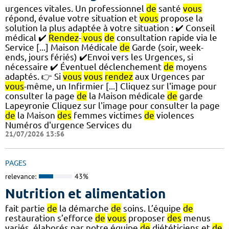
urgences vitales. Un professionnel
de
santé
vous
répond, évalue votre situation et
vous
propose la
solution la plus adaptée à votre situation : ✔️ Conseil
médical ✔️
Rendez
-
vous
de
consultation rapide via le
Service [...] Maison Médicale
de
Garde (soir, week-
ends, jours fériés) ✔️Envoi vers les Urgences, si
nécessaire ✔️ Éventuel déclenchement
de
moyens
adaptés. 👉 Si
vous
vous
rendez
aux Urgences par
vous
-même, un Infirmier [...] Cliquez sur l'image pour
consulter la page
de
la Maison médicale
de
garde
Lapeyronie Cliquez sur l'image pour consulter la page
de
la Maison
des
femmes victimes
de
violences
Numéros d'urgence Services du
21/07/2026 13:56
PAGES
relevance:
43%
Nutrition et alimentation
fait partie
de
la démarche
de
soins. L’équipe
de
restauration s’efforce
de
vous
proposer
des
menus
variés, élaborés par notre équipe
de
diététiciens et
de