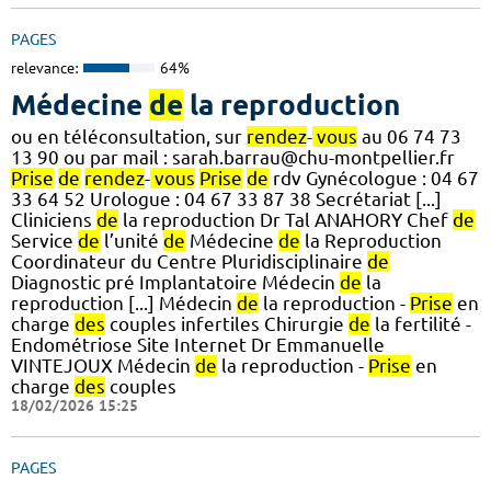
PAGES
relevance:
64%
Médecine
de
la reproduction
ou en téléconsultation, sur
rendez
-
vous
au 06 74 73
13 90 ou par mail : sarah.barrau@chu-montpellier.fr
Prise
de
rendez
-
vous
Prise
de
rdv Gynécologue : 04 67
33 64 52 Urologue : 04 67 33 87 38 Secrétariat [...]
Cliniciens
de
la reproduction Dr Tal ANAHORY Chef
de
Service
de
l’unité
de
Médecine
de
la Reproduction
Coordinateur du Centre Pluridisciplinaire
de
Diagnostic pré Implantatoire Médecin
de
la
reproduction [...] Médecin
de
la reproduction -
Prise
en
charge
des
couples infertiles Chirurgie
de
la fertilité -
Endométriose Site Internet Dr Emmanuelle
VINTEJOUX Médecin
de
la reproduction -
Prise
en
charge
des
couples
18/02/2026 15:25
PAGES