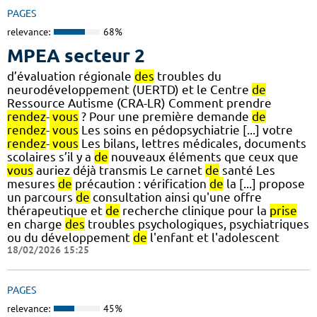
PAGES
relevance:
68%
MPEA secteur 2
d’évaluation régionale
des
troubles du
neurodéveloppement (UERTD) et le Centre
de
Ressource Autisme (CRA-LR) Comment prendre
rendez
-
vous
? Pour une première demande
de
rendez
-
vous
Les soins en pédopsychiatrie [...] votre
rendez
-
vous
Les bilans, lettres médicales, documents
scolaires s’il y a
de
nouveaux éléments que ceux que
vous
auriez déjà transmis Le carnet
de
santé Les
mesures
de
précaution : vérification
de
la [...] propose
un parcours
de
consultation ainsi qu'une offre
thérapeutique et
de
recherche clinique pour la
prise
en charge
des
troubles psychologiques, psychiatriques
ou du développement
de
l'enfant et l'adolescent
18/02/2026 15:25
PAGES
relevance:
45%