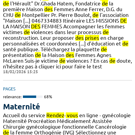
de
l'Hérault" Dr.Ghada Hatem, Fondatrice
de
la
première Maison
des
Femmes Anne Ferrer, D.G. du
CHU
de
Montpellier Pr. Pierre Boulot,
de
l'association
"Maison [...] 0467334883 Itinéraire LES MISSIONS
DE
LA MAISON
DES
FEMMES Accompagner les femmes
victimes
de
violences dans leur processus
de
reconstruction. Leur proposer
des
prises
en charge
personnalisées et coordonnées [...] d’éducation et
de
santé publique. Téléchargez la plaquette
de
présentation
de
la Maison
des
Femmes Agnes
McLaren Suis-je victime
de
violences ? En cas
de
doute,
n'hésitez pas à cliquer ici pour faire le test
18/02/2026 15:25
PAGES
relevance:
68%
Maternité
Accueil du service
Rendez
-
vous
en ligne - gynécologie
Maternité Procréation Médicalement Assistée
Chirurgie gynécologique fonctionnelle Cancérologie
de
la femme Orthogénie (IVG) Sélectionnez une