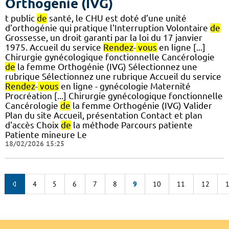
Orthogénie (IVG)
t public
de
santé, le CHU est doté d’une unité
d’orthogénie qui pratique l'Interruption Volontaire
de
Grossesse, un droit garanti par la loi du 17 janvier
1975. Accueil du service
Rendez
-
vous
en ligne [...]
Chirurgie gynécologique fonctionnelle Cancérologie
de
la femme Orthogénie (IVG) Sélectionnez une
rubrique Sélectionnez une rubrique Accueil du service
Rendez
-
vous
en ligne - gynécologie Maternité
Procréation [...] Chirurgie gynécologique fonctionnelle
Cancérologie
de
la femme Orthogénie (IVG) Valider
Plan du site Accueil, présentation Contact et plan
d'accès Choix
de
la méthode Parcours patiente
Patiente mineure Le
18/02/2026 15:25
4
5
6
7
8
9
10
11
12