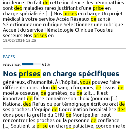
incidence. Du fait
de
cette incidence, les hémopathies
sont
des
maladies rares justifiant d’une
prise
en
charge spécialisée [...] Nos
prises
en charge Un projet
médical à votre service Accès Réseaux
de
santé
Sélectionnez une rubrique Sélectionnez une rubrique
Accueil du service Hématologie Clinique Tous les
secteurs Nos
prises
en
18/02/2026 15:25
PAGES
relevance:
61%
Nos
prises
en charge spécifiques
généreux, d’humanité. À l’hôpital,
vous
pouvez faire
différents dons : don
de
sang, d’organes,
de
tissus,
de
moëlle osseuse,
de
gamètes, ou
de
lait… Il est
important
de
faire connaître son choix (pour ou [...]
National
des
Refus ou par témoignage écrit ou oral
de
ses proches. L’équipe
de
Coordination hospitalière
des
dons pour la greffe du CHU
de
Montpellier peut
rencontrer les proches ou la personne
de
confiance
[...] Soutient la
prise
en charge palliative, coordonne le