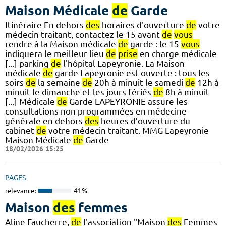
Maison Médicale
de
Garde
Itinéraire En dehors
des
horaires d'ouverture
de
votre
médecin traitant, contactez le 15 avant
de
vous
rendre à la Maison médicale
de
garde : le 15
vous
indiquera le meilleur lieu
de
prise
en charge médicale
[...] parking
de
l'hôpital Lapeyronie. La Maison
médicale
de
garde Lapeyronie est ouverte : tous les
soirs
de
la semaine
de
20h à minuit le samedi
de
12h à
minuit le dimanche et les jours fériés
de
8h à minuit
[...] Médicale
de
Garde LAPEYRONIE assure les
consultations non programmées en médecine
générale en dehors
des
heures d’ouverture du
cabinet
de
votre médecin traitant. MMG Lapeyronie
Maison Médicale
de
Garde
18/02/2026 15:25
PAGES
relevance:
41%
Maison
des
femmes
Aline Faucherre,
de
l'association "Maison
des
Femmes