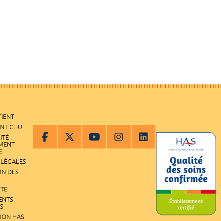
TIENT
ENT CHU
ITÉ :
EMENT
E
 LÉGALES
ON DES
ITE
ENTS
S
TION HAS