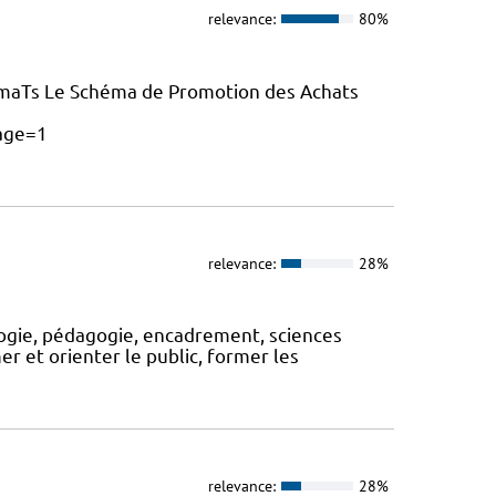
relevance:
80%
maTs Le Schéma de Promotion des Achats
age=1
relevance:
28%
logie, pédagogie, encadrement, sciences
rmer et orienter le public, former les
relevance:
28%