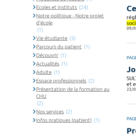
Ce
Ecoles et instituts
(24)
Notre politique - Notre projet
rég
d'école
soci
09/0
(1)
Vie étudiante
(3)
Parcours du patient
(1)
Découvrir
(1)
PAG
Actualités
(1)
Jo
Adulte
(1)
SUL
Espace professionnels
(2)
et 
Présentation de la formation au
23/0
CHU
(2)
Nos services
(2)
PAG
Infos pratiques (patient)
(1)
Pr