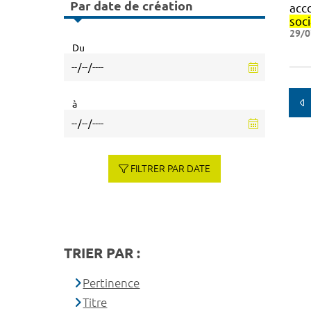
Par date de création
acc
soci
29/0
Du
à
FILTRER PAR DATE
TRIER PAR :
Pertinence
Titre