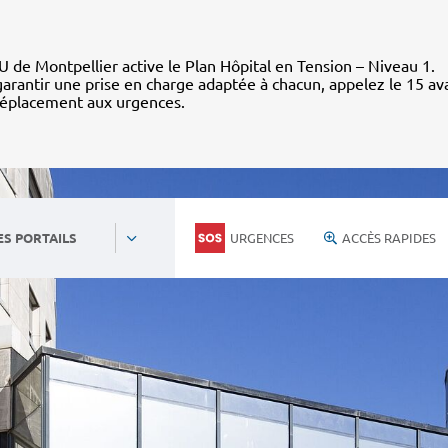
 de Montpellier active le Plan Hôpital en Tension – Niveau 1.
arantir une prise en charge adaptée à chacun, appelez le 15 av
déplacement aux urgences.
URGENCES
ACCÈS RAPIDES
ES PORTAILS