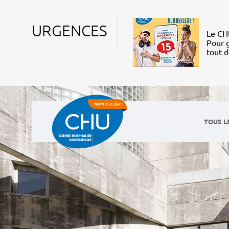
URGENCES
Le CHU
Pour g
tout 
TOUS L