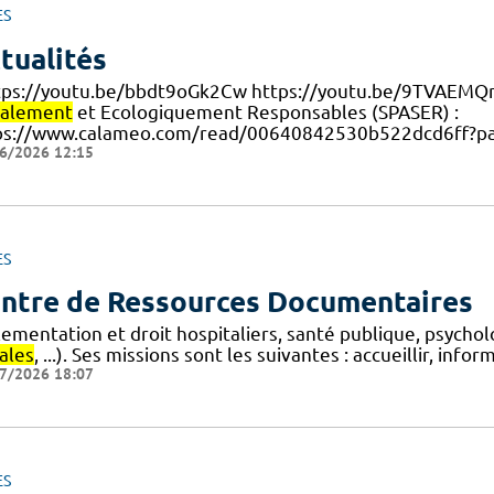
ES
tualités
ttps://youtu.be/bbdt9oGk2Cw https://youtu.be/9TVAEMQ
ialement
et Ecologiquement Responsables (SPASER) :
ps://www.calameo.com/read/00640842530b522dcd6ff?p
6/2026 12:15
ES
ntre de Ressources Documentaires
lementation et droit hospitaliers, santé publique, psycho
ales
, ...). Ses missions sont les suivantes : accueillir, info
7/2026 18:07
ES