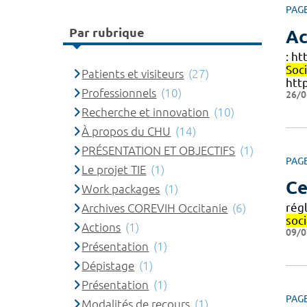
PAG
Par rubrique
Ac
: h
Soc
Patients et visiteurs
(27)
htt
Professionnels
(10)
26/0
Recherche et innovation
(10)
À propos du CHU
(14)
PRÉSENTATION ET OBJECTIFS
(1)
PAG
Le projet TIE
(1)
Ce
Work packages
(1)
rég
Archives COREVIH Occitanie
(6)
soci
Actions
(1)
09/0
Présentation
(1)
Dépistage
(1)
Présentation
(1)
PAG
Modalités de recours
(1)