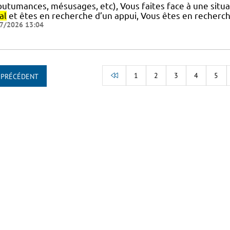
outumances, mésusages, etc), Vous faites face à une situa
al
et êtes en recherche d’un appui, Vous êtes en recherch
7/2026 13:04
1
2
3
4
5
PRÉCÉDENT
RETOUR AU DÉBUT DE LA LI