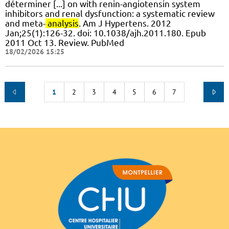
déterminer [...] on with renin-angiotensin system
inhibitors and renal dysfunction: a systematic review
and meta-
analysis
. Am J Hypertens. 2012
Jan;25(1):126-32. doi: 10.1038/ajh.2011.180. Epub
2011 Oct 13. Review. PubMed
18/02/2026 15:25
1
2
3
4
5
6
7