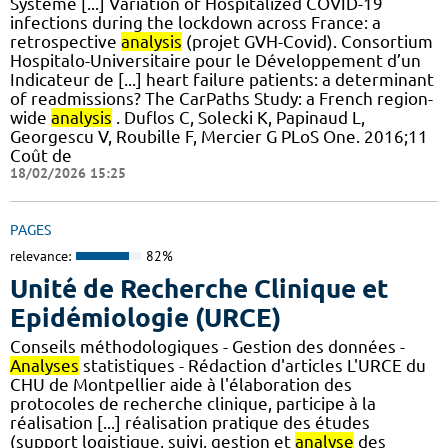
Système [...] Variation of Hospitalized COVID-19
infections during the lockdown across France: a
retrospective
analysis
(projet GVH-Covid). Consortium
Hospitalo-Universitaire pour le Développement d’un
Indicateur de [...] heart failure patients: a determinant
of readmissions? The CarPaths Study: a French region-
wide
analysis
. Duflos C, Solecki K, Papinaud L,
Georgescu V, Roubille F, Mercier G PLoS One. 2016;11
Coût de
18/02/2026 15:25
PAGES
relevance:
82%
Unité de Recherche Clinique et
Epidémiologie (URCE)
Conseils méthodologiques - Gestion des données -
Analyses
statistiques - Rédaction d'articles L'URCE du
CHU de Montpellier aide à l'élaboration des
protocoles de recherche clinique, participe à la
réalisation [...] réalisation pratique des études
(support logistique, suivi, gestion et
analyse
des