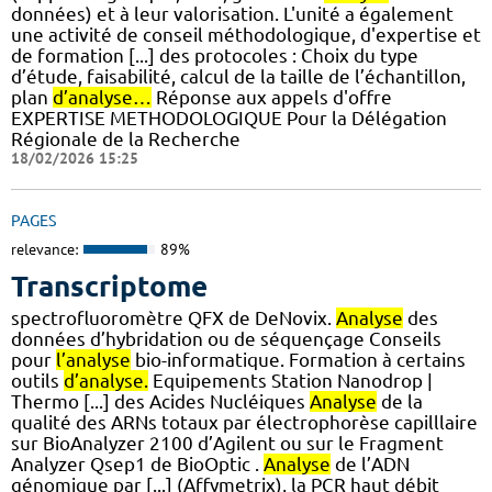
données) et à leur valorisation. L'unité a également
une activité de conseil méthodologique, d'expertise et
de formation [...] des protocoles : Choix du type
d’étude, faisabilité, calcul de la taille de l’échantillon,
plan
d’analyse…
Réponse aux appels d'offre
EXPERTISE METHODOLOGIQUE Pour la Délégation
Régionale de la Recherche
18/02/2026 15:25
PAGES
relevance:
89%
Transcriptome
spectrofluoromètre QFX de DeNovix.
Analyse
des
données d’hybridation ou de séquençage Conseils
pour
l’analyse
bio-informatique. Formation à certains
outils
d’analyse.
Equipements Station Nanodrop |
Thermo [...] des Acides Nucléiques
Analyse
de la
qualité des ARNs totaux par électrophorèse capilllaire
sur BioAnalyzer 2100 d’Agilent ou sur le Fragment
Analyzer Qsep1 de BioOptic .
Analyse
de l’ADN
génomique par [...] (Affymetrix), la PCR haut débit