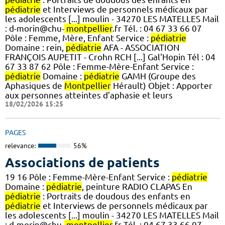
pédiatrie
et Interviews de personnels médicaux par
les adolescents [...] moulin - 34270 LES MATELLES Mail
: d-morin@chu-
montpellier
.fr Tél. : 04 67 33 66 07
Pôle : Femme, Mère, Enfant Service :
pédiatrie
Domaine : rein,
pédiatrie
AFA - ASSOCIATION
FRANÇOIS AUPETIT - Crohn RCH [...] Gal'Hopin Tél : 04
67 33 87 62 Pôle : Femme-Mère-Enfant Service :
pédiatrie
Domaine :
pédiatrie
GAMH (Groupe des
Aphasiques de
Montpellier
Hérault) Objet : Apporter
aux personnes atteintes d’aphasie et leurs
18/02/2026 15:25
PAGES
relevance:
56%
Associations de patients
19 16 Pôle : Femme-Mère-Enfant Service :
pédiatrie
Domaine :
pédiatrie
, peinture RADIO CLAPAS En
pédiatrie
: Portraits de doudous des enfants en
pédiatrie
et Interviews de personnels médicaux par
les adolescents [...] moulin - 34270 LES MATELLES Mail
: d-morin@chu-
montpellier
.fr Tél. : 04 67 33 66 07