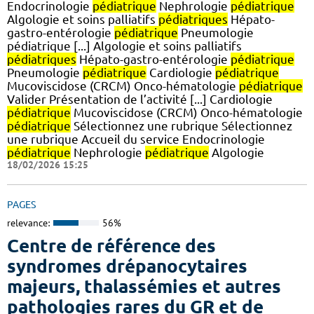
Endocrinologie
pédiatrique
Nephrologie
pédiatrique
Algologie et soins palliatifs
pédiatriques
Hépato-
gastro-entérologie
pédiatrique
Pneumologie
pédiatrique [...] Algologie et soins palliatifs
pédiatriques
Hépato-gastro-entérologie
pédiatrique
Pneumologie
pédiatrique
Cardiologie
pédiatrique
Mucoviscidose (CRCM) Onco-hématologie
pédiatrique
Valider Présentation de l’activité [...] Cardiologie
pédiatrique
Mucoviscidose (CRCM) Onco-hématologie
pédiatrique
Sélectionnez une rubrique Sélectionnez
une rubrique Accueil du service Endocrinologie
pédiatrique
Nephrologie
pédiatrique
Algologie
18/02/2026 15:25
PAGES
relevance:
56%
Centre de référence des
syndromes drépanocytaires
majeurs, thalassémies et autres
pathologies rares du GR et de