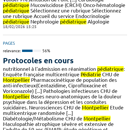
pédiatrique
Mucoviscidose (CRCM) Onco-hématologie
pédiatrique
Sélectionnez une rubrique Sélectionnez
une rubrique Accueil du service Endocrinologie
pédiatrique
Nephrologie
pédiatrique
Algologie
18/02/2026 15:25
PAGES
relevance:
56%
Protocoles en cours
nutritionnel à l'admission en réanimation
pédiatrique
:
Enquête française multicentrique
Pédiatrie
CHU de
Montpellier
Pharmacocinétique de population des
anti-infectieux(Centazidime, Ciprofloxacine et
Voriconazole) [...] Pathologies infectieuses CHU de
Montpellier
Bases neuro-anatomiques de la douleur
psychique dans la dépression et les conduites
suicidaires. Neurosciences CHU de
Montpellier
Etude
multicentrique randomisée [...]
Diabétologie/Métabolisme CHU de
Montpellier
Maculopathie atrophique sévère et extensive de
l'adulte de 50 ans (EMAP): étude génétique et