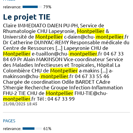
relevance:
79%
Le projet TIE
Claire IMMEDIATO DAIEN PU-PH, Service de
Rhumatologie CHU Lapeyronie,
Montpellier
&
Université de
Montpellier
c-daien@chu-
montpellier
.fr
Dr Catherine DUNYAC-REMY Responsable médicale du
Centre de Ressources [...] Lapeyronie CHU de
Montpellier
e-tuaillon@chu-
montpellier
.fr 04 67 33
84 69 Pr Alain MAKINSON Vice-coordinateur Service
des Maladies Infectieuses et Tropicales, Hôpital La
Colombière CHU de
Montpellier
a-makins [...] a-
makinson@chu-
montpellier
.fr 04 67 33 55 46
Chargée de coordination Odile BARDET CAdre
SYnergie Recherche Groupe Infection-Inflammation
FHU-2 TIE CHU de
Montpellier
FHU-TIE@chu-
montpellier
.fr Tél : 04 67 33 99
25/08/2025 18:45
PAGES
relevance:
61%