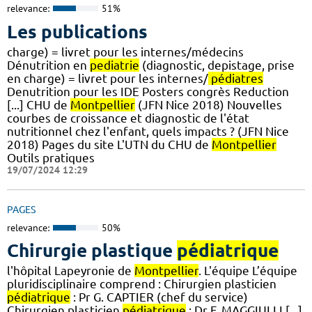
relevance:
51%
Les publications
charge) = livret pour les internes/médecins
Dénutrition en
pediatrie
(diagnostic, depistage, prise
en charge) = livret pour les internes/
pédiatres
Denutrition pour les IDE​​​​​​ Posters congrès Reduction
[...] CHU de
Montpellier
(JFN Nice 2018) Nouvelles
courbes de croissance et diagnostic de l'état
nutritionnel chez l'enfant, quels impacts ? (JFN Nice
2018) Pages du site L'UTN du CHU de
Montpellier
Outils pratiques
19/07/2024 12:29
PAGES
relevance:
50%
Chirurgie plastique
pédiatrique
l'hôpital Lapeyronie de
Montpellier
. L'équipe L’équipe
pluridisciplinaire comprend : Chirurgien plasticien
pédiatrique
: Pr G. CAPTIER (chef du service)
Chirurgien plasticien
pédiatrique
: Dr F. MAGGIULLI [...]