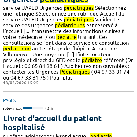
service UAPED Urgences
pédiatriques
Sélectionnez
une rubrique Sélectionnez une rubrique Accueil du
service UAPED Urgences
pédiatriques
Valider Le
service des urgences
pédiatriques
est réservé à
l’accueil [...] transmettre des informations claires à
votre médecin et / ou
pédiatre
traitant. Ces
consultations se font dans le service de consultation
pédiatrique
au 1er étage de l’hôpital Arnaud de
Villeneuve . Une moyenne [...] L’interlocuteur
privilégié et direct du GED est le
pédiatre
référent (Dr
Haquet : 06 65 84 98 61 ) Aux heures non ouvrables :
contacter les Urgences
Pédiatriques
( 04 67 33 81 74
ou 04 67 33 81 75 ) Pour plus
18/02/2026 15:25
PAGES
relevance:
43%
Livret d'accueil du patient
hospitalisé
r Enfant, adolescent Livret d'accueil
pédiatrie