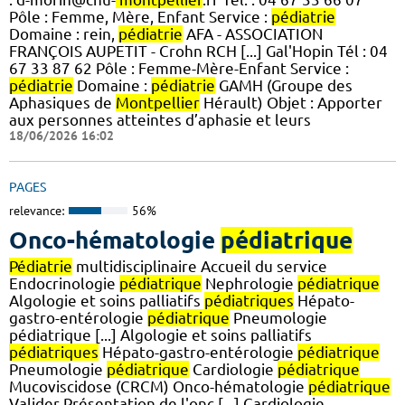
Pôle : Femme, Mère, Enfant Service :
pédiatrie
Domaine : rein,
pédiatrie
AFA - ASSOCIATION
FRANÇOIS AUPETIT - Crohn RCH [...] Gal'Hopin Tél : 04
67 33 87 62 Pôle : Femme-Mère-Enfant Service :
pédiatrie
Domaine :
pédiatrie
GAMH (Groupe des
Aphasiques de
Montpellier
Hérault) Objet : Apporter
aux personnes atteintes d’aphasie et leurs
18/06/2026 16:02
PAGES
relevance:
56%
Onco-hématologie
pédiatrique
Pédiatrie
multidisciplinaire Accueil du service
Endocrinologie
pédiatrique
Nephrologie
pédiatrique
Algologie et soins palliatifs
pédiatriques
Hépato-
gastro-entérologie
pédiatrique
Pneumologie
pédiatrique [...] Algologie et soins palliatifs
pédiatriques
Hépato-gastro-entérologie
pédiatrique
Pneumologie
pédiatrique
Cardiologie
pédiatrique
Mucoviscidose (CRCM) Onco-hématologie
pédiatrique
Valider Présentation de l'onc [...] Cardiologie