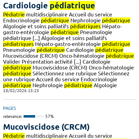
Cardiologie
pédiatrique
Pédiatrie
multidisciplinaire Accueil du service
Endocrinologie
pédiatrique
Nephrologie
pédiatrique
Algologie et soins palliatifs
pédiatriques
Hépato-
gastro-entérologie
pédiatrique
Pneumologie
pédiatrique [...] Algologie et soins palliatifs
pédiatriques
Hépato-gastro-entérologie
pédiatrique
Pneumologie
pédiatrique
Cardiologie
pédiatrique
Mucoviscidose (CRCM) Onco-hématologie
pédiatrique
Valider Présentation activité [...] Cardiologie
pédiatrique
Mucoviscidose (CRCM) Onco-hématologie
pédiatrique
Sélectionnez une rubrique Sélectionnez
une rubrique Accueil du service Endocrinologie
pédiatrique
Nephrologie
pédiatrique
Algologie
18/02/2026 15:25
PAGES
relevance:
57%
Mucoviscidose (CRCM)
Pédiatrie
multidisciplinaire Accueil du service