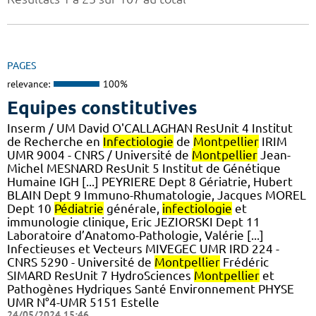
PAGES
relevance:
100%
Equipes constitutives
Inserm / UM David O'CALLAGHAN ResUnit 4 Institut
de Recherche en
Infectiologie
de
Montpellier
IRIM
UMR 9004 - CNRS / Université de
Montpellier
Jean-
Michel MESNARD ResUnit 5 Institut de Génétique
Humaine IGH [...] PEYRIERE Dept 8 Gériatrie, Hubert
BLAIN Dept 9 Immuno-Rhumatologie, Jacques MOREL
Dept 10
Pédiatrie
générale,
infectiologie
et
immunologie clinique, Eric JEZIORSKI Dept 11
Laboratoire d’Anatomo-Pathologie, Valérie [...]
Infectieuses et Vecteurs MIVEGEC UMR IRD 224 -
CNRS 5290 - Université de
Montpellier
Frédéric
SIMARD ResUnit 7 HydroSciences
Montpellier
et
Pathogènes Hydriques Santé Environnement PHYSE
UMR N°4-UMR 5151 Estelle
24/05/2024 15:46