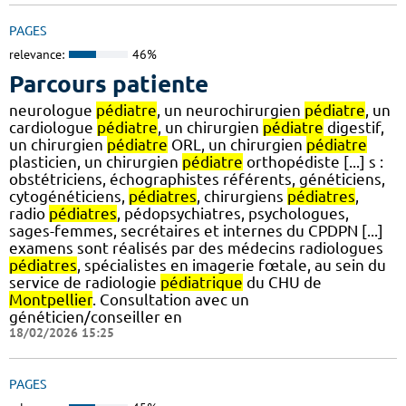
PAGES
relevance:
46%
Parcours patiente
neurologue
pédiatre
, un neurochirurgien
pédiatre
, un
cardiologue
pédiatre
, un chirurgien
pédiatre
digestif,
un chirurgien
pédiatre
ORL, un chirurgien
pédiatre
plasticien, un chirurgien
pédiatre
orthopédiste [...] s :
obstétriciens, échographistes référents, généticiens,
cytogénéticiens,
pédiatres
, chirurgiens
pédiatres
,
radio
pédiatres
, pédopsychiatres, psychologues,
sages-femmes, secrétaires et internes du CPDPN [...]
examens sont réalisés par des médecins radiologues
pédiatres
, spécialistes en imagerie fœtale, au sein du
service de radiologie
pédiatrique
du CHU de
Montpellier
. Consultation avec un
généticien/conseiller en
18/02/2026 15:25
PAGES