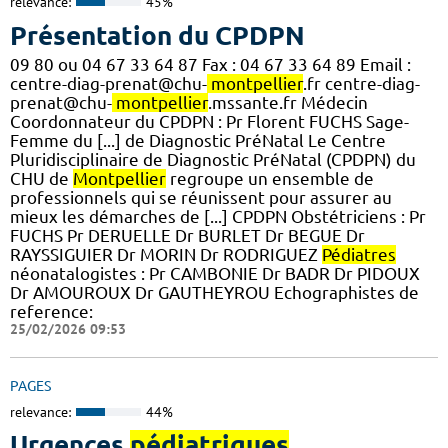
relevance:
45%
Présentation du CPDPN
09 80 ou 04 67 33 64 87 Fax : 04 67 33 64 89 Email :
centre-diag-prenat@chu-
montpellier
.fr centre-diag-
prenat@chu-
montpellier
.mssante.fr Médecin
Coordonnateur du CPDPN : Pr Florent FUCHS Sage-
Femme du [...] de Diagnostic PréNatal Le Centre
Pluridisciplinaire de Diagnostic PréNatal (CPDPN) du
CHU de
Montpellier
regroupe un ensemble de
professionnels qui se réunissent pour assurer au
mieux les démarches de [...] CPDPN Obstétriciens : Pr
FUCHS Pr DERUELLE Dr BURLET Dr BEGUE Dr
RAYSSIGUIER Dr MORIN Dr RODRIGUEZ
Pédiatres
néonatalogistes : Pr CAMBONIE Dr BADR Dr PIDOUX
Dr AMOUROUX Dr GAUTHEYROU Echographistes de
reference:
25/02/2026 09:53
PAGES
relevance:
44%
Urgences
pédiatriques