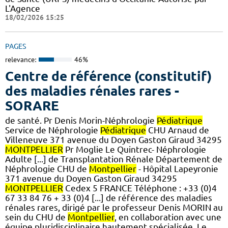
L'Agence
18/02/2026 15:25
PAGES
relevance:
46%
Centre de référence (constitutif)
des maladies rénales rares -
SORARE
de santé. Pr Denis Morin-Néphrologie
Pédiatrique
Service de Néphrologie
Pédiatrique
CHU Arnaud de
Villeneuve 371 avenue du Doyen Gaston Giraud 34295
MONTPELLIER
Pr Moglie Le Quintrec- Néphrologie
Adulte [...] de Transplantation Rénale Département de
Néphrologie CHU de
Montpellier
- Hôpital Lapeyronie
371 avenue du Doyen Gaston Giraud 34295
MONTPELLIER
Cedex 5 FRANCE Téléphone : +33 (0)4
67 33 84 76 + 33 (0)4 [...] de référence des maladies
rénales rares, dirigé par le professeur Denis MORIN au
sein du CHU de
Montpellier
, en collaboration avec une
équipe pluridisciplinaire hautement spécialisée. Le