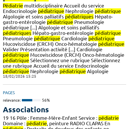
Pédiatrie
multidisciplinaire Accueil du service
Endocrinologie
pédiatrique
Nephrologie
pédiatrique
Algologie et soins palliatifs
pédiatriques
Hépato-
gastro-entérologie
pédiatrique
Pneumologie
pédiatrique [...] Algologie et soins palliatifs
pédiatriques
Hépato-gastro-entérologie
pédiatrique
Pneumologie
pédiatrique
Cardiologie
pédiatrique
Mucoviscidose (CRCM) Onco-hématologie
pédiatrique
Valider Présentation activité [...] Cardiologie
pédiatrique
Mucoviscidose (CRCM) Onco-hématologie
pédiatrique
Sélectionnez une rubrique Sélectionnez
une rubrique Accueil du service Endocrinologie
pédiatrique
Nephrologie
pédiatrique
Algologie
18/02/2026 15:25
PAGES
relevance:
56%
Associations
19 16 Pôle : Femme-Mère-Enfant Service :
pédiatrie
Domaine :
pédiatrie
, peinture RADIO CLAPAS En
pédiatrie
: Portraits de doudous des enfants en