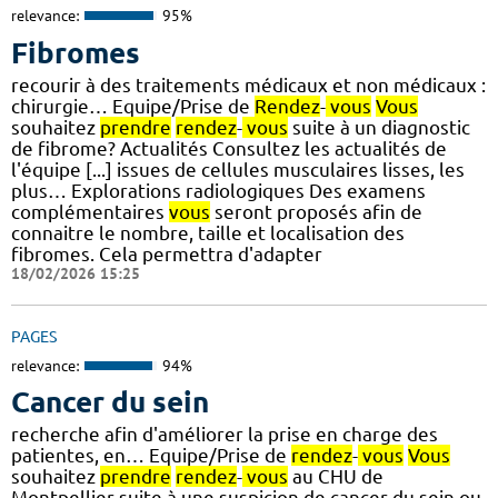
relevance:
95%
Fibromes
recourir à des traitements médicaux et non médicaux :
chirurgie… Equipe/Prise de
Rendez
-
vous
Vous
souhaitez
prendre
rendez
-
vous
suite à un diagnostic
de fibrome? Actualités Consultez les actualités de
l'équipe [...] issues de cellules musculaires lisses, les
plus… Explorations radiologiques Des examens
complémentaires
vous
seront proposés afin de
connaitre le nombre, taille et localisation des
fibromes. Cela permettra d'adapter
18/02/2026 15:25
PAGES
relevance:
94%
Cancer du sein
recherche afin d'améliorer la prise en charge des
patientes, en… Equipe/Prise de
rendez
-
vous
Vous
souhaitez
prendre
rendez
-
vous
au CHU de
Montpellier suite à une suspicion de cancer du sein ou