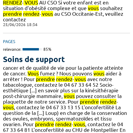
RENDEZ
-
VOUS
AU CSO Si votre enfant est en
situation d'obésité complexe et que
vous
souhaitez
prendre
rendez
-
vous
au CSO Occitanie-Est, veuillez
contactez
25/06/2026 18:34
PAGES
relevance:
85%
Soins de support
cancer et de qualité de vie pour la patiente atteinte
de cancer.
Vous
fumez ? Nous pouvons
vous
aider à
arrêter ! Pour
prendre
rendez
-
vous
avec notre
tabacologue, contactez le 04 67 33 64 52 Socio-
esthétique [...] en savoir plus sur la kinésithérapie
post-chirurgie mammaire,
vous
pouvez consulter la
plaquette de notre service. Pour
prendre
rendez
-
vous
, contactez le 04 67 33 13 15 L'oncofertilité La
question de la [...] Loup) en charge de la conservation
des ovules, embryons, spermatozoïdes et tissu
ovarien. Pour
prendre
rendez
-
vous
, contactez le 04
67 33 64 81 L'oncofertilité au CHU de Montpellier En