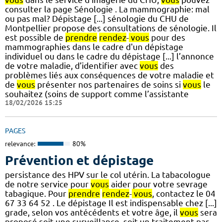
consulter la page Sénologie . La mammographie: mal
ou pas mal? Dépistage [...] sénologie du CHU de
Montpellier propose des consultations de sénologie. Il
est possible de
prendre
rendez
-
vous
pour des
mammographies dans le cadre d'un dépistage
individuel ou dans le cadre du dépistage [...] l’annonce
de votre maladie, d’identifier avec
vous
des
problèmes liés aux conséquences de votre maladie et
de
vous
présenter nos partenaires de soins si
vous
le
souhaitez (soins de support comme l’assistante
18/02/2026 15:25
PAGES
relevance:
80%
Prévention et dépistage
persistance des HPV sur le col utérin. La tabacologue
de notre service pour
vous
aider pour votre sevrage
tabagique. Pour
prendre
rendez
-
vous
, contactez le 04
67 33 64 52 . Le dépistage Il est indispensable chez [...]
grade, selon vos antécédents et votre âge, il
vous
sera
proposé soit une surveillance, soit un traitement par