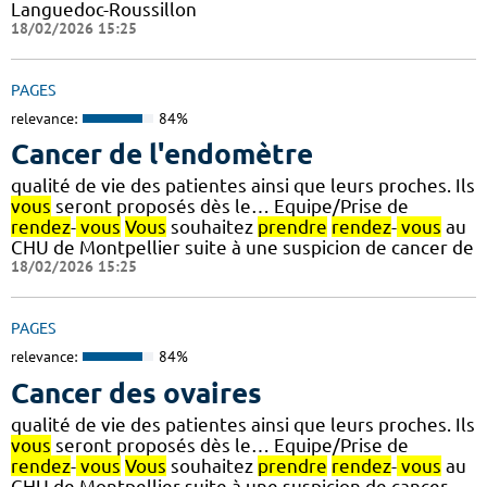
Languedoc-Roussillon
18/02/2026 15:25
PAGES
relevance:
84%
Cancer de l'endomètre
qualité de vie des patientes ainsi que leurs proches. Ils
vous
seront proposés dès le… Equipe/Prise de
rendez
-
vous
Vous
souhaitez
prendre
rendez
-
vous
au
CHU de Montpellier suite à une suspicion de cancer de
18/02/2026 15:25
PAGES
relevance:
84%
Cancer des ovaires
qualité de vie des patientes ainsi que leurs proches. Ils
vous
seront proposés dès le… Equipe/Prise de
rendez
-
vous
Vous
souhaitez
prendre
rendez
-
vous
au
CHU de Montpellier suite à une suspicion de cancer