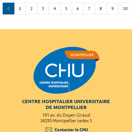
1
2
3
4
5
6
7
8
9
10
CENTRE HOSPITALIER UNIVERSITAIRE
DE MONTPELLIER
191 av. du Doyen Giraud
34295 Montpellier cedex 5
Contacter le CHU