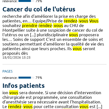
relevance:
79%
Cancer du col de l'utérus
recherche afin d'améliorer la prise en charge des
patientes, en… Equipe/Prise de
rendez
-
vous
Vous
souhaitez
prendre
rendez
-
vous
au CHU de
Montpellier suite à une suspicion de cancer du col de
l'utérus ou un [...] pluridisciplinaire
vous
proposera
les… Soins de support C’est un ensemble de soins et
soutiens permettant d’améliorer la qualité de vie des
patientes ainsi que leurs proches. Ils
vous
seront
proposés dès
18/02/2026 15:25
PAGES
relevance:
79%
Infos patients
ion
vous
sera donnée. Si une décision d’intervention
chirurgicale est programmée, une consultation
d’anesthésie sera nécessaire avant l’hospitalisation.
Le
rendez
-
vous
pour cette consultation
vous
est [...]