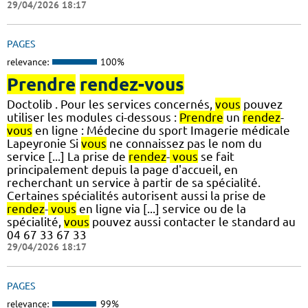
29/04/2026 18:17
PAGES
relevance:
100%
Prendre
rendez-vous
Doctolib . Pour les services concernés,
vous
pouvez
utiliser les modules ci-dessous :
Prendre
un
rendez
-
vous
en ligne : Médecine du sport Imagerie médicale
Lapeyronie Si
vous
ne connaissez pas le nom du
service [...] La prise de
rendez
-
vous
se fait
principalement depuis la page d'accueil, en
recherchant un service à partir de sa spécialité.
Certaines spécialités autorisent aussi la prise de
rendez
-
vous
en ligne via [...] service ou de la
spécialité,
vous
pouvez aussi contacter le standard au
04 67 33 67 33
29/04/2026 18:17
PAGES
relevance:
99%