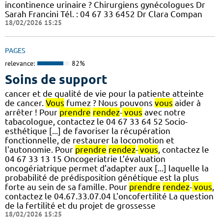
incontinence urinaire ? Chirurgiens gynécologues Dr
Sarah Francini Tél. : 04 67 33 6452 Dr Clara Compan
18/02/2026 15:25
PAGES
relevance:
82%
Soins de support
cancer et de qualité de vie pour la patiente atteinte
de cancer.
Vous
fumez ? Nous pouvons
vous
aider à
arrêter ! Pour
prendre
rendez
-
vous
avec notre
tabacologue, contactez le 04 67 33 64 52 Socio-
esthétique [...] de favoriser la récupération
fonctionnelle, de restaurer la locomotion et
l'autonomie. Pour
prendre
rendez
-
vous
, contactez le
04 67 33 13 15 Oncogeriatrie L’évaluation
oncogériatrique permet d’adapter aux [...] laquelle la
probabilité de prédisposition génétique est la plus
forte au sein de sa famille. Pour
prendre
rendez
-
vous
,
contactez le 04.67.33.07.04 L'oncofertilité La question
de la fertilité et du projet de grossesse
18/02/2026 15:25