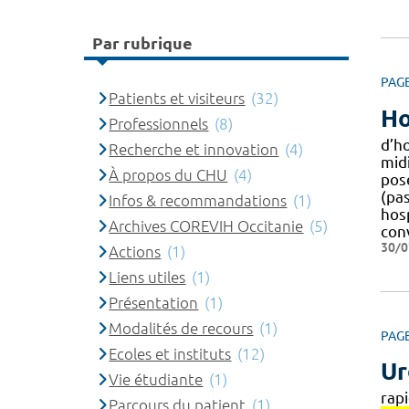
Par rubrique
PAG
Patients et visiteurs
(32)
Ho
Professionnels
(8)
d’ho
Recherche et innovation
(4)
mid
À propos du CHU
(4)
pos
(pas
Infos & recommandations
(1)
hosp
Archives COREVIH Occitanie
(5)
conv
30/0
Actions
(1)
Liens utiles
(1)
Présentation
(1)
Modalités de recours
(1)
PAG
Ecoles et instituts
(12)
Ur
Vie étudiante
(1)
rap
Parcours du patient
(1)