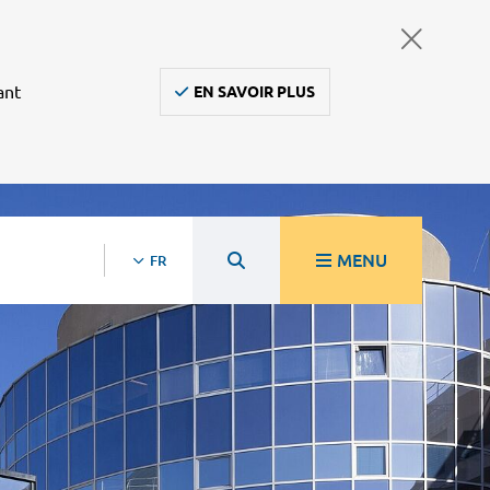
ant
EN SAVOIR PLUS
MENU
FR