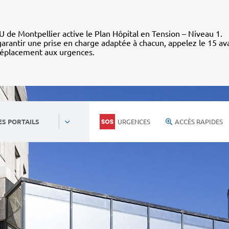
 de Montpellier active le Plan Hôpital en Tension – Niveau 1.
arantir une prise en charge adaptée à chacun, appelez le 15 av
déplacement aux urgences.
URGENCES
ACCÈS RAPIDES
ES PORTAILS