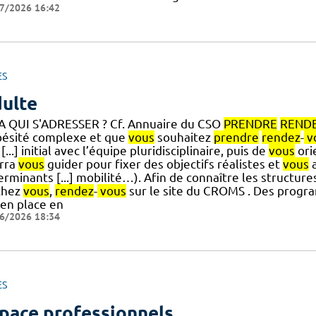
7/2026 16:42
ES
ulte
-- A QUI S'ADRESSER ? Cf. Annuaire du CSO
PRENDRE
REND
bésité complexe et que
vous
souhaitez
prendre
rendez
-
v
 [...] initial avec l’équipe pluridisciplinaire, puis de
vous
ori
rra
vous
guider pour fixer des objectifs réalistes et
vous
a
rminants [...] mobilité…). Afin de connaître les structur
chez
vous
,
rendez
-
vous
sur le site du CROMS . Des progr
 en place en
6/2026 18:34
ES
pace professionnels