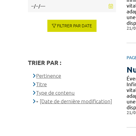
vit
adap
une
disp
FILTRER PAR DATE
21/0
PAG
TRIER PAR :
Nu
Pertinence
Éve
Titre
Infi
vit
Type de contenu
adap
[Date de dernière modification]
une
disp
21/0