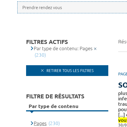
FILTRES ACTIFS
Résu
Par type de contenu: Pages
(230)
RETIRER TOUS LES FILTRES
PAG
SO
plu
FILTRE DE RÉSULTATS
inf
tra
Par type de contenu
pou
[...
vou
Pages
(230)
30/0