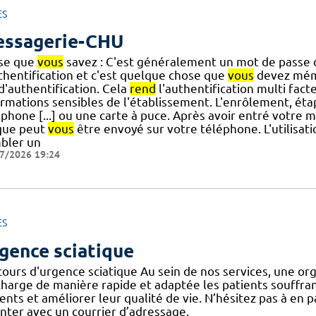
ES
ssagerie-CHU
se que
vous
savez : C'est généralement un mot de passe o
uthentification et c'est quelque chose que
vous
devez mém
] d'authentification. Cela
rend
l'authentification multi fact
ormations sensibles de l'établissement. L'enrôlement, éta
phone [...] ou une carte à puce. Après avoir entré votre 
que peut
vous
être envoyé sur votre téléphone. L'utilisati
bler un
7/2026 19:24
ES
gence sciatique
cours d'urgence sciatique Au sein de nos services, une or
harge de manière rapide et adaptée les patients souffrant d
ents et améliorer leur qualité de vie. N’hésitez pas à en 
enter avec un courrier d’adressage.