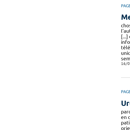
PAG
Me
cho
l'a
[...
inf
télé
uni
sem
16/0
PAG
Ur
par
en c
pati
ori