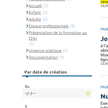
ren
Accueil
(1)
25/0
Enfant
(1)
Adulte
(2)
Espace professionnels
(3)
PAG
Présentation de la formation au
Jo
CHU
(1)
à l’
obte
Urgence sciatique
(1)
Vis
Documentation
(1)
lig
23/0
Par date de création
Du
PAG
Nu
Éve
à
Infi