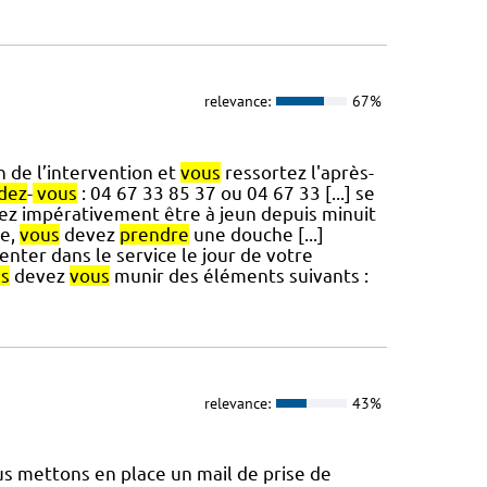
relevance:
67%
n de l’intervention et
vous
ressortez l'après-
dez
-
vous
: 04 67 33 85 37 ou 04 67 33 [...] se
z impérativement être à jeun depuis minuit
le,
vous
devez
prendre
une douche [...]
nter dans le service le jour de votre
s
devez
vous
munir des éléments suivants :
relevance:
43%
 mettons en place un mail de prise de