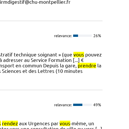
irmdigestif@chu-montpellier.fr
relevance:
26%
istratif technique soignant » (que
vous
pouvez
à adresser au Service Formation [...] €
ransport en commun Depuis la gare,
prendre
la
s Sciences et des Lettres (10 minutes
relevance:
49%
s
rendez
aux Urgences par
vous
-même, un
ter vers une consultation de ville ou vers [...]