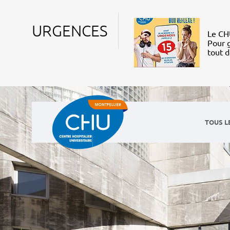
URGENCES
Le CHU
Pour g
tout 
TOUS L