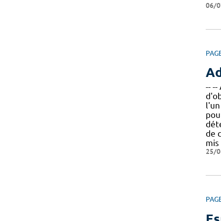
06/0
PAG
Ad
-- 
d'o
l'un
pou
déte
de 
mis
25/0
PAG
Es