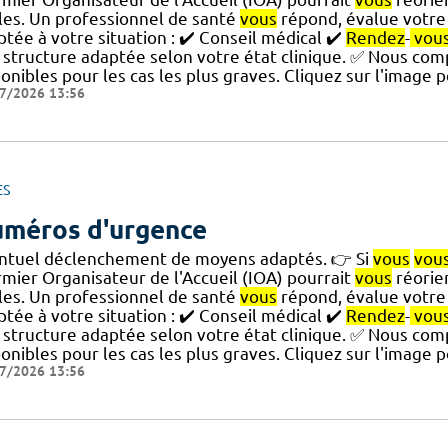
ales. Un professionnel de santé
vous
répond, évalue votre 
tée à votre situation : ✔️ Conseil médical ✔️
Rendez
-
vou
 structure adaptée selon votre état clinique. ✅ Nous co
onibles pour les cas les plus graves. Cliquez sur l'image 
7/2026 13:56
ES
méros d'urgence
ntuel déclenchement de moyens adaptés. 👉 Si
vous
vou
rmier Organisateur de l'Accueil (IOA) pourrait
vous
réorien
ales. Un professionnel de santé
vous
répond, évalue votre 
tée à votre situation : ✔️ Conseil médical ✔️
Rendez
-
vou
 structure adaptée selon votre état clinique. ✅ Nous co
onibles pour les cas les plus graves. Cliquez sur l'image 
7/2026 13:56