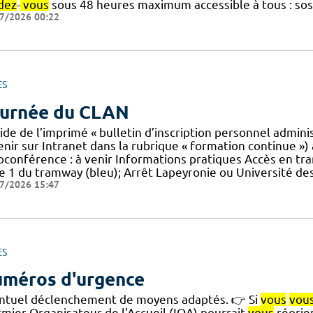
dez
-
vous
sous 48 heures maximum accessible à tous : sos
7/2026 00:22
ES
urnée du CLAN
aide de l’imprimé « bulletin d’inscription personnel admin
nir sur Intranet dans la rubrique « formation continue ») 
ioconférence : à venir Informations pratiques Accès en t
ne 1 du tramway (bleu); Arrêt Lapeyronie ou Université de
7/2026 15:47
ES
méros d'urgence
ntuel déclenchement de moyens adaptés. 👉 Si
vous
vou
rmier Organisateur de l'Accueil (IOA) pourrait
vous
réorien