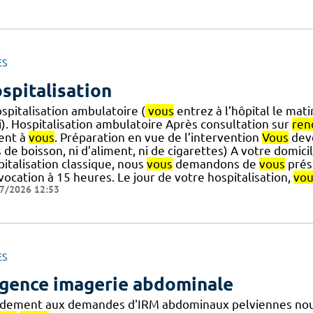
ES
spitalisation
spitalisation ambulatoire (
vous
entrez à l’hôpital le mati
i). Hospitalisation ambulatoire Après consultation sur
ren
ent à
vous
. Préparation en vue de l’intervention
Vous
deve
 de boisson, ni d’aliment, ni de cigarettes) A votre domici
italisation classique, nous
vous
demandons de
vous
prése
ocation à 15 heures. Le jour de votre hospitalisation,
vou
7/2026 12:53
ES
gence imagerie abdominale
idement aux demandes d'IRM abdominaux pelviennes nous