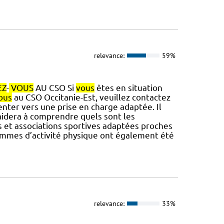
relevance:
59%
EZ
-
VOUS
AU CSO Si
vous
êtes en situation
ous
au CSO Occitanie-Est, veuillez contactez
enter vers une prise en charge adaptée. Il
idera à comprendre quels sont les
es et associations sportives adaptées proches
ammes d’activité physique ont également été
relevance:
33%