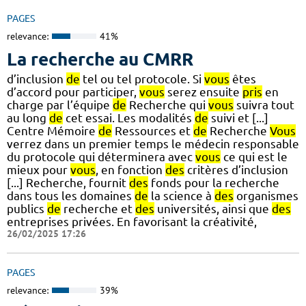
PAGES
relevance:
41%
La recherche au CMRR
d’inclusion
de
tel ou tel protocole. Si
vous
êtes
d’accord pour participer,
vous
serez ensuite
pris
en
charge par l’équipe
de
Recherche qui
vous
suivra tout
au long
de
cet essai. Les modalités
de
suivi et [...]
Centre Mémoire
de
Ressources et
de
Recherche
Vous
verrez dans un premier temps le médecin responsable
du protocole qui déterminera avec
vous
ce qui est le
mieux pour
vous
, en fonction
des
critères d’inclusion
[...] Recherche, fournit
des
fonds pour la recherche
dans tous les domaines
de
la science à
des
organismes
publics
de
recherche et
des
universités, ainsi que
des
entreprises privées. En favorisant la créativité,
26/02/2025 17:26
PAGES
relevance:
39%