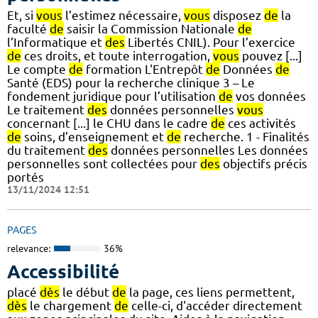
Et, si
vous
l’estimez nécessaire,
vous
disposez
de
la
faculté
de
saisir la Commission Nationale
de
l’Informatique et
des
Libertés CNIL). Pour l’exercice
de
ces droits, et toute interrogation,
vous
pouvez [...]
Le compte
de
formation L'Entrepôt
de
Données
de
Santé (EDS) pour la recherche clinique 3 – Le
fondement juridique pour l’utilisation
de
vos données
Le traitement
des
données personnelles
vous
concernant [...] le CHU dans le cadre
de
ces activités
de
soins, d’enseignement et
de
recherche. 1 - Finalités
du traitement
des
données personnelles Les données
personnelles sont collectées pour
des
objectifs précis
portés
13/11/2024 12:51
PAGES
relevance:
36%
Accessibilité
placé
dès
le début
de
la page, ces liens permettent,
dès
le chargement
de
celle-ci, d'accéder directement