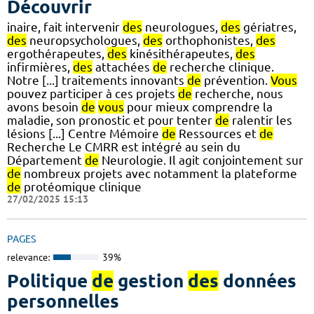
Découvrir
inaire, fait intervenir
des
neurologues,
des
gériatres,
des
neuropsychologues,
des
orthophonistes,
des
ergothérapeutes,
des
kinésithérapeutes,
des
infirmières,
des
attachées
de
recherche clinique.
Notre [...] traitements innovants
de
prévention.
Vous
pouvez participer à ces projets
de
recherche, nous
avons besoin
de
vous
pour mieux comprendre la
maladie, son pronostic et pour tenter
de
ralentir les
lésions [...] Centre Mémoire
de
Ressources et
de
Recherche Le CMRR est intégré au sein du
Département
de
Neurologie. Il agit conjointement sur
de
nombreux projets avec notamment la plateforme
de
protéomique clinique
27/02/2025 15:13
PAGES
relevance:
39%
Politique
de
gestion
des
données
personnelles