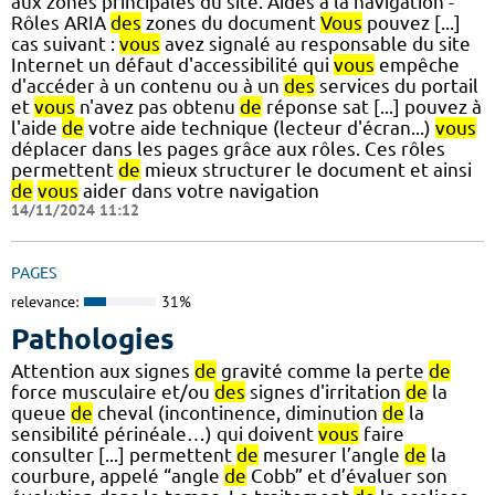
aux zones principales du site. Aides à la navigation -
Rôles ARIA
des
zones du document
Vous
pouvez [...]
cas suivant :
vous
avez signalé au responsable du site
Internet un défaut d'accessibilité qui
vous
empêche
d'accéder à un contenu ou à un
des
services du portail
et
vous
n'avez pas obtenu
de
réponse sat [...] pouvez à
l'aide
de
votre aide technique (lecteur d'écran...)
vous
déplacer dans les pages grâce aux rôles. Ces rôles
permettent
de
mieux structurer le document et ainsi
de
vous
aider dans votre navigation
14/11/2024 11:12
PAGES
relevance:
31%
Pathologies
Attention aux signes
de
gravité comme la perte
de
force musculaire et/ou
des
signes d'irritation
de
la
queue
de
cheval (incontinence, diminution
de
la
sensibilité périnéale…) qui doivent
vous
faire
consulter [...] permettent
de
mesurer l’angle
de
la
courbure, appelé “angle
de
Cobb” et d’évaluer son