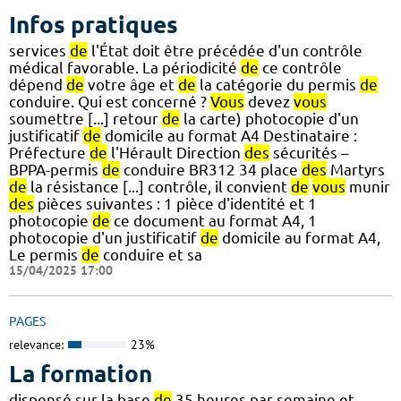
Infos pratiques
services
de
l'État doit être précédée d'un contrôle
médical favorable. La périodicité
de
ce contrôle
dépend
de
votre âge et
de
la catégorie du permis
de
conduire. Qui est concerné ?
Vous
devez
vous
soumettre [...] retour
de
la carte) photocopie d'un
justificatif
de
domicile au format A4 Destinataire :
Préfecture
de
l'Hérault Direction
des
sécurités –
BPPA-permis
de
conduire BR312 34 place
des
Martyrs
de
la résistance [...] contrôle, il convient
de
vous
munir
des
pièces suivantes : 1 pièce d'identité et 1
photocopie
de
ce document au format A4, 1
photocopie d'un justificatif
de
domicile au format A4,
Le permis
de
conduire et sa
15/04/2025 17:00
PAGES
relevance:
23%
La formation
dispensé sur la base
de
35 heures par semaine et