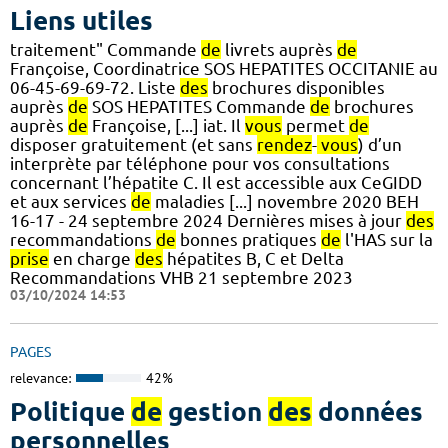
Liens utiles
traitement" Commande
de
livrets auprès
de
Françoise, Coordinatrice SOS HEPATITES OCCITANIE au
06-45-69-69-72. Liste
des
brochures disponibles
auprès
de
SOS HEPATITES Commande
de
brochures
auprès
de
Françoise, [...] iat. Il
vous
permet
de
disposer gratuitement (et sans
rendez
-
vous
) d’un
interprète par téléphone pour vos consultations
concernant l’hépatite C. Il est accessible aux CeGIDD
et aux services
de
maladies [...] novembre 2020 BEH
16-17 - 24 septembre 2024 Dernières mises à jour
des
recommandations
de
bonnes pratiques
de
l'HAS sur la
prise
en charge
des
hépatites B, C et Delta
Recommandations VHB 21 septembre 2023
03/10/2024 14:53
PAGES
relevance:
42%
Politique
de
gestion
des
données
personnelles