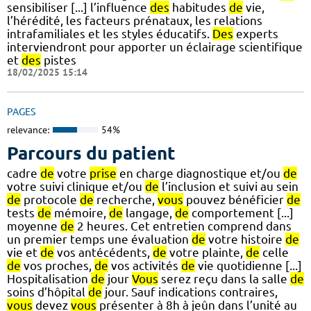
sensibiliser [...] l’influence
des
habitudes
de
vie,
l’hérédité, les facteurs prénataux, les relations
intrafamiliales et les styles éducatifs.
Des
experts
interviendront pour apporter un éclairage scientifique
et
des
pistes
18/02/2025 15:14
PAGES
relevance:
54%
Parcours du patient
cadre
de
votre
prise
en charge diagnostique et/ou
de
votre suivi clinique et/ou
de
l’inclusion et suivi au sein
de
protocole
de
recherche,
vous
pouvez bénéficier
de
tests
de
mémoire,
de
langage,
de
comportement [...]
moyenne
de
2 heures. Cet entretien comprend dans
un premier temps une évaluation
de
votre histoire
de
vie et
de
vos antécédents,
de
votre plainte,
de
celle
de
vos proches,
de
vos activités
de
vie quotidienne [...]
Hospitalisation
de
jour
Vous
serez reçu dans la salle
de
soins d’hôpital
de
jour. Sauf indications contraires,
vous
devez
vous
présenter à 8h à jeûn dans l’unité au