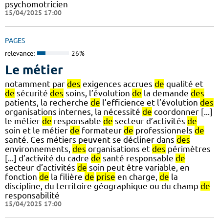
psychomotricien
15/04/2025 17:00
PAGES
relevance:
26%
Le métier
notamment par
des
exigences accrues
de
qualité et
de
sécurité
des
soins, l’évolution
de
la demande
des
patients, la recherche
de
l’efficience et l’évolution
des
organisations internes, la nécessité
de
coordonner [...]
le métier
de
responsable
de
secteur d’activités
de
soin et le métier
de
formateur
de
professionnels
de
santé. Ces métiers peuvent se décliner dans
des
environnements,
des
organisations et
des
périmètres
[...] d’activité du cadre
de
santé responsable
de
secteur d’activités
de
soin peut être variable, en
fonction
de
la filière
de
prise
en charge,
de
la
discipline, du territoire géographique ou du champ
de
responsabilité
15/04/2025 17:00