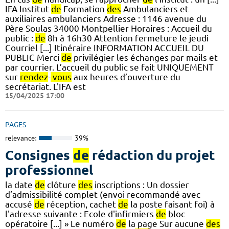
IFA Institut
de
Formation
des
Ambulanciers et
auxiliaires ambulanciers Adresse : 1146 avenue du
Père Soulas 34000 Montpellier Horaires : Accueil du
public :
de
8h à 16h30 Attention fermeture le jeudi
Courriel [...] Itinéraire INFORMATION ACCUEIL DU
PUBLIC Merci
de
privilégier les échanges par mails et
par courrier. L’accueil du public se fait UNIQUEMENT
sur
rendez
-
vous
aux heures d’ouverture du
secrétariat. L'IFA est
15/04/2025 17:00
PAGES
relevance:
39%
Consignes
de
rédaction du projet
professionnel
la date
de
clôture
des
inscriptions : Un dossier
d’admissibilité complet (envoi recommandé avec
accusé
de
réception, cachet
de
la poste faisant foi) à
l'adresse suivante : Ecole d'infirmiers
de
bloc
opératoire [...] » Le numéro
de
la page Sur aucune
des