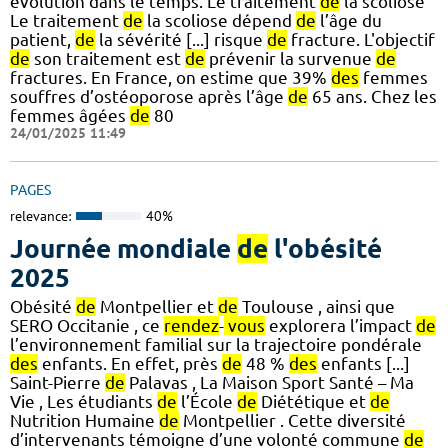
évolution dans le temps. Le traitement
de
la scoliose
Le traitement
de
la scoliose dépend
de
l’âge du
patient,
de
la sévérité [...] risque
de
fracture. L'objectif
de
son traitement est
de
prévenir la survenue
de
fractures. En France, on estime que 39%
des
femmes
souffres d’ostéoporose après l’âge
de
65 ans. Chez les
femmes âgées
de
80
24/01/2025 11:49
PAGES
relevance:
40%
Journée mondiale
de
l'obésité
2025
Obésité
de
Montpellier et
de
Toulouse , ainsi que
SERO Occitanie , ce
rendez
-
vous
explorera l’impact
de
l’environnement familial sur la trajectoire pondérale
des
enfants. En effet, près
de
48 %
des
enfants [...]
Saint-Pierre
de
Palavas , La Maison Sport Santé – Ma
Vie , Les étudiants
de
l’École
de
Diététique et
de
Nutrition Humaine
de
Montpellier . Cette diversité
d’intervenants témoigne d’une volonté commune
de