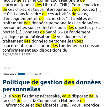
faculté
de
saisir la Commission Nationale
de
l’Informatique et
des
Libertés CNIL). Pour l’exercice
de
ces droits, et toute interrogation,
vous
pouvez [...]
le CHU dans le cadre
de
ces activités
de
soins,
d’enseignement et
de
recherche. 1 - Finalités du
traitement
des
données personnelles Les données
personnelles sont collectées pour
des
objectifs précis
portés [...] Données
de
Santé 3 – Le fondement
juridique pour l’utilisation
de
vos données Le
traitement
des
données personnelles
vous
concernant repose sur un
des
fondements ci-dessous
conformément aux dispositions du
11/04/2025 13:09
PAGES
relevance:
42%
Politique
de
gestion
des
données
personnelles
Et, si
vous
l’estimez nécessaire,
vous
disposez
de
la
faculté
de
saisir la Commission Nationale
de
l’Informatique et
des
Libertés CNIL). Pour l’exercice