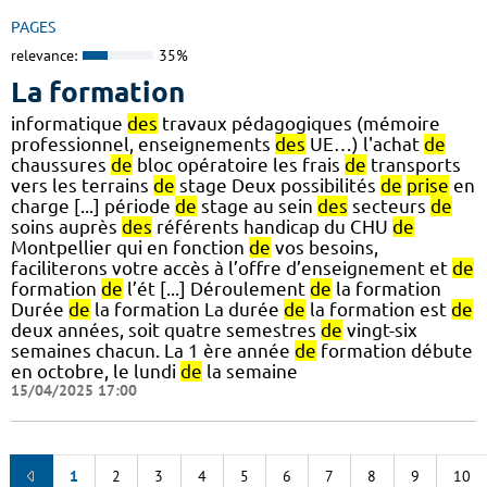
PAGES
relevance:
35%
La formation
informatique
des
travaux pédagogiques (mémoire
professionnel, enseignements
des
UE…) l'achat
de
chaussures
de
bloc opératoire les frais
de
transports
vers les terrains
de
stage Deux possibilités
de
prise
en
charge [...] période
de
stage au sein
des
secteurs
de
soins auprès
des
référents handicap du CHU
de
Montpellier qui en fonction
de
vos besoins,
faciliterons votre accès à l’offre d’enseignement et
de
formation
de
l’ét [...] Déroulement
de
la formation
Durée
de
la formation La durée
de
la formation est
de
deux années, soit quatre semestres
de
vingt-six
semaines chacun. La 1 ère année
de
formation débute
en octobre, le lundi
de
la semaine
15/04/2025 17:00
1
2
3
4
5
6
7
8
9
10