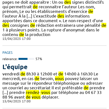
pages ne doit apparaitre : Un ou
des
signes distinctifs
qui permettrait
de
reconnaitre l’auteur Les nom,
prénom, Le ou les établissements d’exercice
de
l’auteur À la [...] L’exactitude
des
informations
apportées dans ce document ». Le non-respect d’une
des
consignes
de
rédaction entrainera une pénalité
de
1 à plusieurs points. La rupture d’anonymat dans le
contenu
de
la production
15/04/2025 17:00
PAGES
relevance:
57%
L'équipe
vendredi
de
8h30 à 12h00 et
de
14h00 à 16h30 Le
mercredi, en cas
de
besoin,
vous
pouvez laisser un
message sur le répondeur téléphonique ou adresser
un courriel au secrétariat Il est préférable
de
prendre
[...] prendre
rendez
-
vous
par téléphone au 04 67 33
88 96 avant
de
vous
déplacer.
15/04/2025 17:00