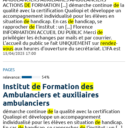
ACTIONS
DE
FORMATION [...] démarche continue
de
la
qualité avec la certification Qualiopi et développe un
accompagnement individualisé pour les élèves en
situation
de
handicap. En cas
de
handicap, se
rapprocher
de
l'institut : un [...] Florence
INFORMATION ACCUEIL DU PUBLIC Merci
de
privilégier les échanges par mails et par courrier.
L’accueil du public se fait UNIQUEMENT sur
rendez
-
vous
aux heures d’ouverture du secrétariat. L'IFA est
15/04/2025 17:00
PAGES
relevance:
54%
Institut
de
Formation
des
Ambulanciers et auxiliaires
ambulanciers
démarche continue
de
la qualité avec la certification
Qualiopi et développe un accompagnement
individualisé pour les élèves en situation
de
handicap.
En cas
de
handicap, se rapprocher
de
l'institut : un [...]