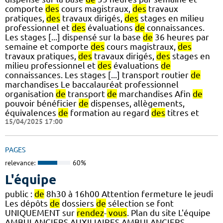
comporte
des
cours magistraux,
des
travaux
pratiques,
des
travaux dirigés,
des
stages en milieu
professionnel et
des
évaluations
de
connaissances.
Les stages [...] dispensé sur la base
de
36 heures par
semaine et comporte
des
cours magistraux,
des
travaux pratiques,
des
travaux dirigés,
des
stages en
milieu professionnel et
des
évaluations
de
connaissances. Les stages [...] transport routier
de
marchandises Le baccalauréat professionnel
organisation
de
transport
de
marchandises Afin
de
pouvoir bénéficier
de
dispenses, allègements,
équivalences
de
formation au regard
des
titres et
15/04/2025 17:00
PAGES
relevance:
60%
L'équipe
public :
de
8h30 à 16h00 Attention fermeture le jeudi
Les dépôts
de
dossiers
de
sélection se font
UNIQUEMENT sur
rendez
-
vous
. Plan du site L'équipe
AMBULANCIERS AUXILIAIRES AMBULANCIERS