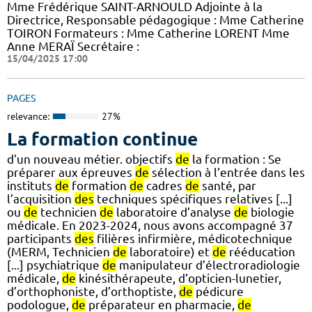
Mme Frédérique SAINT-ARNOULD Adjointe à la
Directrice, Responsable pédagogique : Mme Catherine
TOIRON Formateurs : Mme Catherine LORENT Mme
Anne MERAÏ Secrétaire :
15/04/2025 17:00
PAGES
relevance:
27%
La formation continue
d'un nouveau métier. objectifs
de
la formation : Se
préparer aux épreuves
de
sélection à l’entrée dans les
instituts
de
formation
de
cadres
de
santé, par
l’acquisition
des
techniques spécifiques relatives [...]
ou
de
technicien
de
laboratoire d’analyse
de
biologie
médicale. En 2023-2024, nous avons accompagné 37
participants
des
filières infirmière, médicotechnique
(MERM, Technicien
de
laboratoire) et
de
rééducation
[...] psychiatrique
de
manipulateur d’électroradiologie
médicale,
de
kinésithérapeute, d’opticien-lunetier,
d’orthophoniste, d’orthoptiste,
de
pédicure
podologue,
de
préparateur en pharmacie,
de