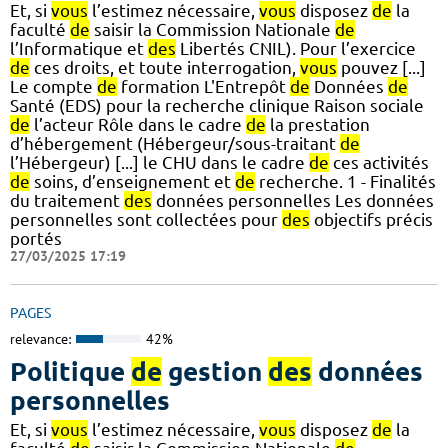
Et, si
vous
l’estimez nécessaire,
vous
disposez
de
la
faculté
de
saisir la Commission Nationale
de
l’Informatique et
des
Libertés CNIL). Pour l’exercice
de
ces droits, et toute interrogation,
vous
pouvez [...]
Le compte
de
formation L'Entrepôt
de
Données
de
Santé (EDS) pour la recherche clinique Raison sociale
de
l’acteur Rôle dans le cadre
de
la prestation
d’hébergement (Hébergeur/sous-traitant
de
l’Hébergeur) [...] le CHU dans le cadre
de
ces activités
de
soins, d’enseignement et
de
recherche. 1 - Finalités
du traitement
des
données personnelles Les données
personnelles sont collectées pour
des
objectifs précis
portés
27/03/2025 17:19
PAGES
relevance:
42%
Politique
de
gestion
des
données
personnelles
Et, si
vous
l’estimez nécessaire,
vous
disposez
de
la