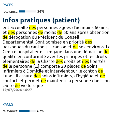
PAGES
relevance:
34%
Infos pratiques (patient)
ent accueille
des
personnes âgées d’au moins 60 ans,
et
des
personnes
de
moins
de
60 ans après obtention
de
dérogation du Président du Conseil
Départemental. Sont admises en priorité
des
personnes du canton [...] canton et
de
ses environs. Le
Centre hospitalier est engagé dans une démarche
de
qualité en conformité avec les principes et les droits
élémentaires
de
la Charte
des
droits et
des
libertés
de
la personne [...] comporte 29 places
de
Soins
Infirmiers à Domicile et intervient sur le canton
de
Lunel. Il assure
des
soins infirmiers, d’hygiène et
de
confort, et permet
de
maintenir la personne dans son
cadre
de
vie lorsque
19/07/2024 14:27
PAGES
relevance:
62%