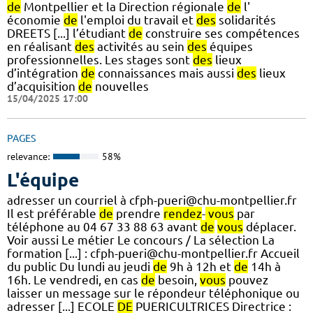
de
Montpellier et la Direction régionale
de
l'
économie
de
l'emploi du travail et
des
solidarités
DREETS [...] l’étudiant
de
construire ses compétences
en réalisant
des
activités au sein
des
équipes
professionnelles. Les stages sont
des
lieux
d’intégration
de
connaissances mais aussi
des
lieux
d’acquisition
de
nouvelles
15/04/2025 17:00
PAGES
relevance:
58%
L'équipe
adresser un courriel à cfph-pueri@chu-montpellier.fr
Il est préférable
de
prendre
rendez
-
vous
par
téléphone au 04 67 33 88 63 avant
de
vous
déplacer.
Voir aussi Le métier Le concours / La sélection La
formation [...] : cfph-pueri@chu-montpellier.fr Accueil
du public Du lundi au jeudi
de
9h à 12h et
de
14h à
16h. Le vendredi, en cas
de
besoin,
vous
pouvez
laisser un message sur le répondeur téléphonique ou
adresser [...] ECOLE
DE
PUERICULTRICES Directrice :