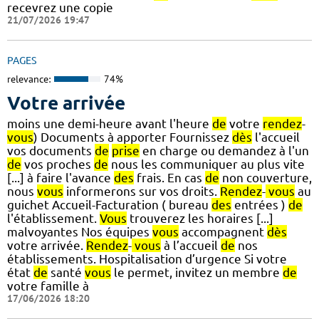
recevrez une copie
21/07/2026 19:47
PAGES
relevance:
74%
Votre arrivée
moins une demi-heure avant l'heure
de
votre
rendez
-
vous
) Documents à apporter Fournissez
dès
l'accueil
vos documents
de
prise
en charge ou demandez à l'un
de
vos proches
de
nous les communiquer au plus vite
[...] à faire l'avance
des
frais. En cas
de
non couverture,
nous
vous
informerons sur vos droits.
Rendez
-
vous
au
guichet Accueil-Facturation ( bureau
des
entrées )
de
l'établissement.
Vous
trouverez les horaires [...]
malvoyantes Nos équipes
vous
accompagnent
dès
votre arrivée.
Rendez
-
vous
à l’accueil
de
nos
établissements. Hospitalisation d’urgence Si votre
état
de
santé
vous
le permet, invitez un membre
de
votre famille à
17/06/2026 18:20