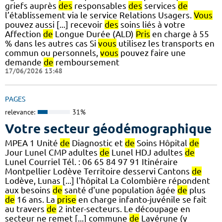
griefs auprès
des
responsables
des
services
de
l’établissement via le service Relations Usagers.
Vous
pouvez aussi [...] recevoir
des
soins liés à votre
Affection
de
Longue Durée (ALD)
Pris
en charge à 55
% dans les autres cas Si
vous
utilisez les transports en
commun ou personnels,
vous
pouvez faire une
demande
de
remboursement
17/06/2026 13:48
PAGES
relevance:
31%
Votre secteur géodémographique
MPEA 1 Unité
de
Diagnostic et
de
Soins Hôpital
de
Jour Lunel CMP adultes
de
Lunel HDJ adultes
de
Lunel Courriel Tél. : 06 65 84 97 91 Itinéraire
Montpellier Lodève Territoire desservi Cantons
de
Lodève, Lunas [...] l'hôpital La Colombière répondent
aux besoins
de
santé d'une population âgée
de
plus
de
16 ans. La
prise
en charge infanto-juvénile se fait
au travers
de
2 inter-secteurs. Le découpage en
secteur ne remet [...] commune
de
Lavérune (y