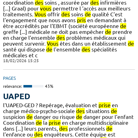
coordination
des
soins , assurée par
des
infirmières
[...] Graal) pour
vous
permettre l ’accès aux meilleurs
traitements.
Vous
offrir
des
soins
de
qualité C’est
l’engagement que nous avons
pris
en demandant à
être accrédités par l’EBMT (société européenne
de
greffe [...] médicale ne doit pas empêcher
de
prendre
en charge l’ensemble
des
problèmes médicaux qui
peuvent survenir.
Vous
êtes dans un établissement
de
santé qui dispose
de
l’ensemble
des
spécialités
médicales et c
18/02/2026 15:25
PAGES
relevance:
43%
UAPED
l'UAPED-GED ? Repérage, évaluation et
prise
en
charge médico-psycho-sociale
des
situations
de
suspicion
de
danger ou risque
de
danger pour l’enfant
Coordination
de
la
prise
en charge multidisciplinaire
dans [...] leurs parents,
des
professionnels
de
l’enfance ou
des
enquêteurs. Cette équipe est