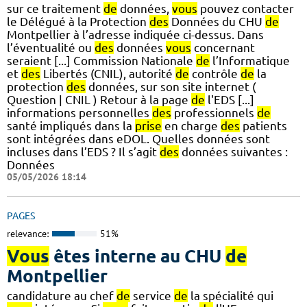
sur ce traitement
de
données,
vous
pouvez contacter
le Délégué à la Protection
des
Données du CHU
de
Montpellier à l’adresse indiquée ci-dessus. Dans
l’éventualité ou
des
données
vous
concernant
seraient [...] Commission Nationale
de
l’Informatique
et
des
Libertés (CNIL), autorité
de
contrôle
de
la
protection
des
données, sur son site internet (
Question | CNIL ) Retour à la page
de
l'EDS [...]
informations personnelles
des
professionnels
de
santé impliqués dans la
prise
en charge
des
patients
sont intégrées dans eDOL. Quelles données sont
incluses dans l’EDS ? Il s’agit
des
données suivantes :
Données
05/05/2026 18:14
PAGES
relevance:
51%
Vous
êtes interne au CHU
de
Montpellier
candidature au chef
de
service
de
la spécialité qui