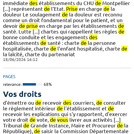
immédiate
des
établissements du CHU
de
Montpellier
[...] représentant
de
l’Etat.
Prise
en charge
de
la
douleur Le soulagement
de
la douleur est reconnu
comme un droit fondamental pour le patient, et un
devoir
de
prise
en charge par les établissements
de
santé. Lutte [...] chartes qui rappellent les règles
de
bonne conduite et les engagements
des
établissements
de
santé : charte
de
la personne
hospitalisée, charte
de
l’enfant hospitalisé, charte
de
la laïcité, charte du partenariat
18/06/2026 16:12
PAGES
relevance:
68%
Vos droits
d'émettre ou
de
recevoir
des
courriers,
de
consulter
le règlement intérieur
de
l'établissement et
de
recevoir les explications qui s'y rapportent, d'exercer
votre droit
de
vote,
de
vous
livrer aux activités [...]
Tribunal
de
Grande Instance, Maire et Procureur
de
la
République),
de
saisir la Commission Départementale