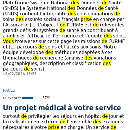
Plateforme Système National
des
Données
de
Santé
(SNDS) Le Système National
des
Données
de
Santé
(SNDS) contient l'intégralité
des
consommations
de
soins
des
assurés sociaux français
prise
en charge par
l'Assurance [...] L’objectif
de
l’URME est
de
relever les
grands défis du système
de
santé en contribuant à
améliorer l’efficacité, l’efficience et l’équité
des
soins.
Vous
trouverez sur cette page les missions
de
l'URME
et [...] parcours
de
soins et l’accès aux soins. Notre
équipe développe
des
méthodes adaptées à ces
thématiques
de
recherche (analyse
des
variations
géographiques, description et classification
des
parcours
de
soins)
18/02/2026 15:25
PAGES
relevance:
57%
Un projet médical à votre service
surtout
de
privilégier les séjours en hôpital
de
jour et
la réalisation en externe
de
l'ensemble
des
examens
nécessaires à votre
prise
en charge. Un service
de