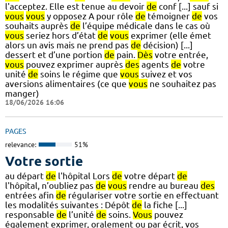
l'acceptez. Elle est tenue au devoir
de
conf [...] sauf si
vous
vous
y opposez A pour rôle
de
témoigner
de
vos
souhaits auprès
de
l’équipe médicale dans le cas où
vous
seriez hors d’état
de
vous
exprimer (elle émet
alors un avis mais ne prend pas
de
décision) [...]
dessert et d’une portion
de
pain.
Dès
votre entrée,
vous
pouvez exprimer auprès
des
agents
de
votre
unité
de
soins le régime que
vous
suivez et vos
aversions alimentaires (ce que
vous
ne souhaitez pas
manger)
18/06/2026 16:06
PAGES
relevance:
51%
Votre sortie
au départ
de
l'hôpital Lors
de
votre départ
de
l'hôpital, n’oubliez pas
de
vous
rendre au bureau
des
entrées afin
de
régulariser votre sortie en effectuant
les modalités suivantes : Dépôt
de
la fiche [...]
responsable
de
l’unité
de
soins.
Vous
pouvez
également exprimer, oralement ou par écrit, vos