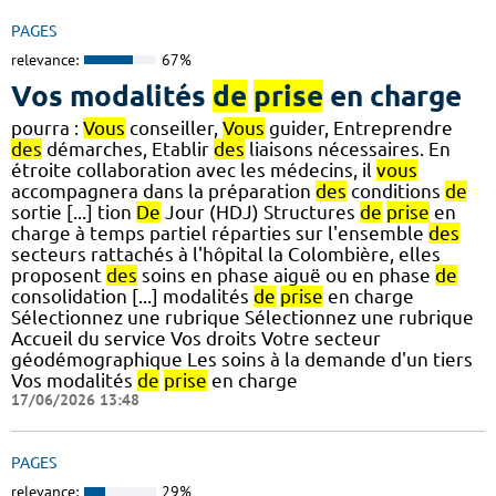
PAGES
relevance:
67%
Vos modalités
de
prise
en charge
pourra :
Vous
conseiller,
Vous
guider, Entreprendre
des
démarches, Etablir
des
liaisons nécessaires. En
étroite collaboration avec les médecins, il
vous
accompagnera dans la préparation
des
conditions
de
sortie [...] tion
De
Jour (HDJ) Structures
de
prise
en
charge à temps partiel réparties sur l'ensemble
des
secteurs rattachés à l'hôpital la Colombière, elles
proposent
des
soins en phase aiguë ou en phase
de
consolidation [...] modalités
de
prise
en charge
Sélectionnez une rubrique Sélectionnez une rubrique
Accueil du service Vos droits Votre secteur
géodémographique Les soins à la demande d'un tiers
Vos modalités
de
prise
en charge
17/06/2026 13:48
PAGES
relevance:
29%