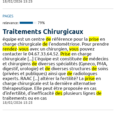
18/02/2026 15:25
PAGES
relevance:
79%
Traitements Chirurgicaux
équipe est un centre
de
référence pour la
prise
en
charge chirurgicale
de
l'endométriose. Pour prendre
rendez
-
vous
avec un chirurgien,
vous
pouvez
contacter le 04.67.33.64.52.
Prise
en charge
chirurgicale [...] L’équipe est constituée
de
médecins
et chirurgiens
de
diverses spécialités (Gyneco, PMA,
digestif, urologie) et
de
diverses structures
de
soins
(privées et publiques) ainsi que
de
radiologues
experts. RAAC [...] altérer la fertilité? La
prise
en
charge chirurgicale est la dernière alternative
thérapeutique. Elle peut être proposée en cas
d’infertilité, d’inefficacité
des
plusieurs lignes
de
traitements ou en cas
18/02/2026 15:25