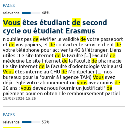
PAGES
relevance:
48%
Vous
êtes étudiant
de
second
cycle ou étudiant Erasmus
n'oubliez pas
de
vérifier la validité
de
votre passeport
et
de
vos papiers, et
de
contacter le service client
de
votre téléphone pour activer la 4G à l'étranger. Liens
utiles : Le site Internet
de
la Faculté [...] Faculté
de
médecine Le site Internet
de
la Faculté
de
pharmacie
Le site Internet
de
la Faculté d'odontologie Voir aussi
Vous
êtes interne au CHU
de
Montpellier [...] nos
bureaux pour la fournir à l'agence TAM)
Vous
avez
déjà réglé votre abonnement ou
vous
avez moins
de
26 ans :
vous
devez nous fournir un justificatif
de
paiement pour en obtenir le remboursement partiel
18/02/2026 15:25
PAGES
relevance:
53%