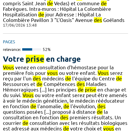
compris Saint Jean
de
Vedas) et commune
de
Fabrègues. Intra-muros : Hôpital La Colombière
Hospitalisation
de
jour Adresse : Hôpital La
Colombière Pavillon 3 "L'Oasis" Avenue
des
Goélands
17/06/2026 13:48
PAGES
relevance:
52%
Votre
prise
en charge
Vous
venez en consultation d'hémostase pour la
première fois pour
vous
ou votre enfant.
Vous
serez
reçu par l'un
des
médecins
de
l'équipe du Centre
de
Ressources et
de
Compétences
des
Maladies
Hémorragiques [...] les principes
de
prise
en charge et
du suivi.
Vous
ou votre enfant serez peut-être amenés
à voir le médecin généticien, le médecin rééducateur
en fonction
de
l'anomalie,
de
l'évolution,
des
questions posées [...] proposé à distance
de
la
consultation en fonction
des
premiers résultats. Un
courrier
de
consultation avec les résultats biologiques
est adressé aux médecins
de
votre choix et
vous
en