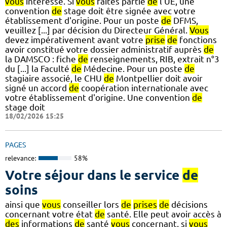
vous
intéresse. Si
vous
faites partie
de
l'UE, une
convention
de
stage doit être signée avec votre
établissement d'origine. Pour un poste
de
DFMS,
veuillez [...] par décision du Directeur Général.
Vous
devez impérativement avant votre
prise
de
fonctions
avoir constitué votre dossier administratif auprès
de
la DAMSCO : fiche
de
renseignements, RIB, extrait n°3
du [...] la Faculté
de
Médecine. Pour un poste
de
stagiaire associé, le CHU
de
Montpellier doit avoir
signé un accord
de
coopération internationale avec
votre établissement d'origine. Une convention
de
stage doit
18/02/2026 15:25
PAGES
relevance:
58%
Votre séjour dans le service
de
soins
ainsi que
vous
conseiller lors
de
prises
de
décisions
concernant votre état
de
santé. Elle peut avoir accès à
des
informations
de
santé
vous
concernant, si
vous