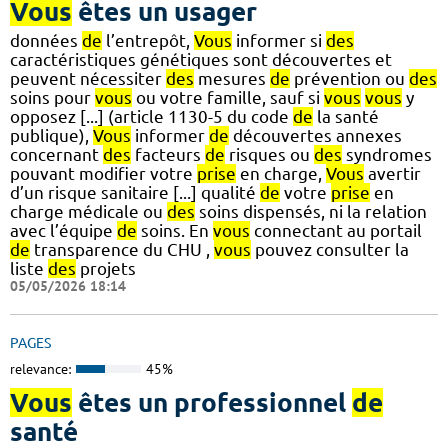
Vous
êtes un usager
données
de
l’entrepôt,
Vous
informer si
des
caractéristiques génétiques sont découvertes et
peuvent nécessiter
des
mesures
de
prévention ou
des
soins pour
vous
ou votre famille, sauf si
vous
vous
y
opposez [...] (article 1130-5 du code
de
la santé
publique),
Vous
informer
de
découvertes annexes
concernant
des
facteurs
de
risques ou
des
syndromes
pouvant modifier votre
prise
en charge,
Vous
avertir
d’un risque sanitaire [...] qualité
de
votre
prise
en
charge médicale ou
des
soins dispensés, ni la relation
avec l’équipe
de
soins. En
vous
connectant au portail
de
transparence du CHU ,
vous
pouvez consulter la
liste
des
projets
05/05/2026 18:14
PAGES
relevance:
45%
Vous
êtes un professionnel
de
santé