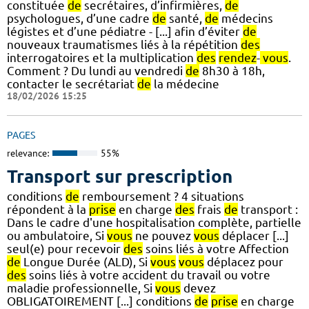
constituée
de
secrétaires, d’infirmières,
de
psychologues, d’une cadre
de
santé,
de
médecins
légistes et d’une pédiatre - [...] afin d’éviter
de
nouveaux traumatismes liés à la répétition
des
interrogatoires et la multiplication
des
rendez
-
vous
.
Comment ? Du lundi au vendredi
de
8h30 à 18h,
contacter le secrétariat
de
la médecine
18/02/2026 15:25
PAGES
relevance:
55%
Transport sur prescription
conditions
de
remboursement ? 4 situations
répondent à la
prise
en charge
des
frais
de
transport :
Dans le cadre d'une hospitalisation complète, partielle
ou ambulatoire, Si
vous
ne pouvez
vous
déplacer [...]
seul(e) pour recevoir
des
soins liés à votre Affection
de
Longue Durée (ALD), Si
vous
vous
déplacez pour
des
soins liés à votre accident du travail ou votre
maladie professionnelle, Si
vous
devez
OBLIGATOIREMENT [...] conditions
de
prise
en charge