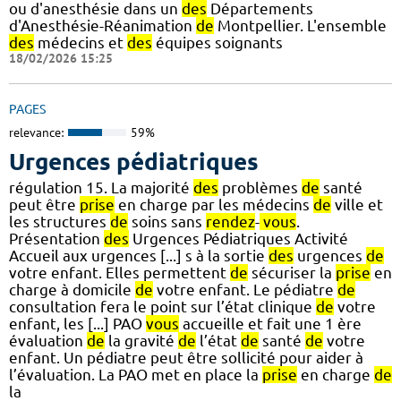
ou d'anesthésie dans un
des
Départements
d'Anesthésie-Réanimation
de
Montpellier. L'ensemble
des
médecins et
des
équipes soignants
18/02/2026 15:25
PAGES
relevance:
59%
Urgences pédiatriques
régulation 15. La majorité
des
problèmes
de
santé
peut être
prise
en charge par les médecins
de
ville et
les structures
de
soins sans
rendez
-
vous
.
Présentation
des
Urgences Pédiatriques Activité
Accueil aux urgences [...] s à la sortie
des
urgences
de
votre enfant. Elles permettent
de
sécuriser la
prise
en
charge à domicile
de
votre enfant. Le pédiatre
de
consultation fera le point sur l’état clinique
de
votre
enfant, les [...] PAO
vous
accueille et fait une 1 ère
évaluation
de
la gravité
de
l’état
de
santé
de
votre
enfant. Un pédiatre peut être sollicité pour aider à
l’évaluation. La PAO met en place la
prise
en charge
de
la