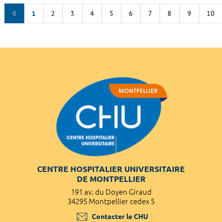
1
2
3
4
5
6
7
8
9
10
CENTRE HOSPITALIER UNIVERSITAIRE
DE MONTPELLIER
191 av. du Doyen Giraud
34295 Montpellier cedex 5
Contacter le CHU