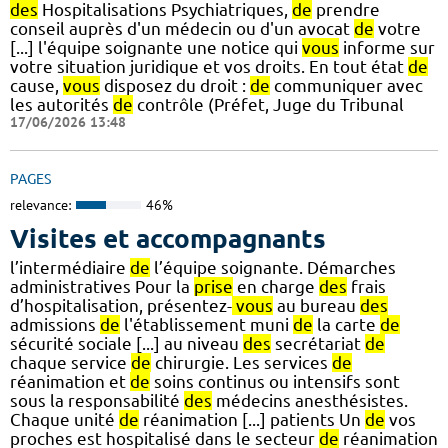
des
Hospitalisations Psychiatriques,
de
prendre
conseil auprès d'un médecin ou d'un avocat
de
votre
[...] l'équipe soignante une notice qui
vous
informe sur
votre situation juridique et vos droits. En tout état
de
cause,
vous
disposez du droit :
de
communiquer avec
les autorités
de
contrôle (Préfet, Juge du Tribunal
17/06/2026 13:48
PAGES
relevance:
46%
Visites et accompagnants
l’intermédiaire
de
l’équipe soignante. Démarches
administratives Pour la
prise
en charge
des
frais
d’hospitalisation, présentez-
vous
au bureau
des
admissions
de
l'établissement muni
de
la carte
de
sécurité sociale [...] au niveau
des
secrétariat
de
chaque service
de
chirurgie. Les services
de
réanimation et
de
soins continus ou intensifs sont
sous la responsabilité
des
médecins anesthésistes.
Chaque unité
de
réanimation [...] patients Un
de
vos
proches est hospitalisé dans le secteur
de
réanimation