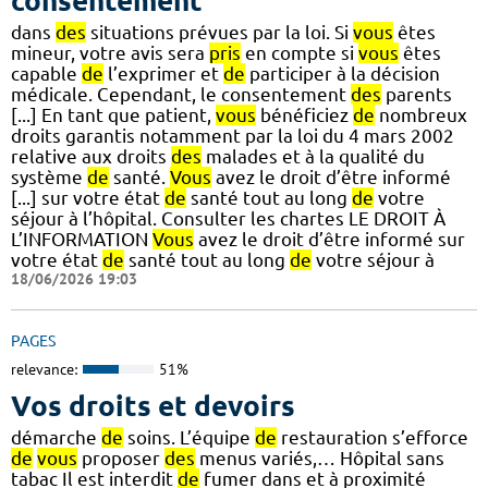
consentement
dans
des
situations prévues par la loi. Si
vous
êtes
mineur, votre avis sera
pris
en compte si
vous
êtes
capable
de
l’exprimer et
de
participer à la décision
médicale. Cependant, le consentement
des
parents
[...] En tant que patient,
vous
bénéficiez
de
nombreux
droits garantis notamment par la loi du 4 mars 2002
relative aux droits
des
malades et à la qualité du
système
de
santé.
Vous
avez le droit d’être informé
[...] sur votre état
de
santé tout au long
de
votre
séjour à l’hôpital. Consulter les chartes LE DROIT À
L’INFORMATION
Vous
avez le droit d’être informé sur
votre état
de
santé tout au long
de
votre séjour à
18/06/2026 19:03
PAGES
relevance:
51%
Vos droits et devoirs
démarche
de
soins. L’équipe
de
restauration s’efforce
de
vous
proposer
des
menus variés,… Hôpital sans
tabac Il est interdit
de
fumer dans et à proximité