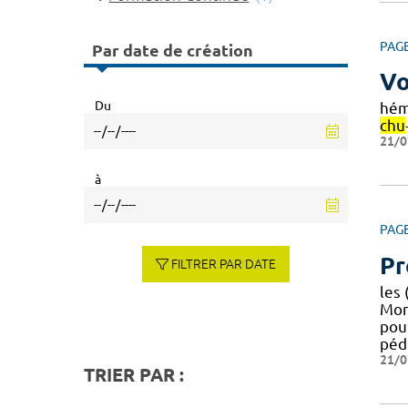
PAG
Par date de création
Vo
Du
hém
chu
21/0
à
PAG
Pr
FILTRER PAR DATE
les
Mont
pour
péd
21/0
TRIER PAR :