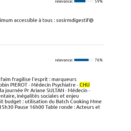
relevance:
59%
imum accessible à tous : sosirmdigestif@
relevance:
76%
im fragilise l'esprit : marqueurs
Robin PIEROT - Médecin Psychiatre -
CHU
 la journée Pr Ariane SULTAN - Médecin -
taire, inégalités sociales et enjeu
t budget : utilisation du Batch Cooking Mme
15h30 Pause 16h00 Table ronde : Acteurs et