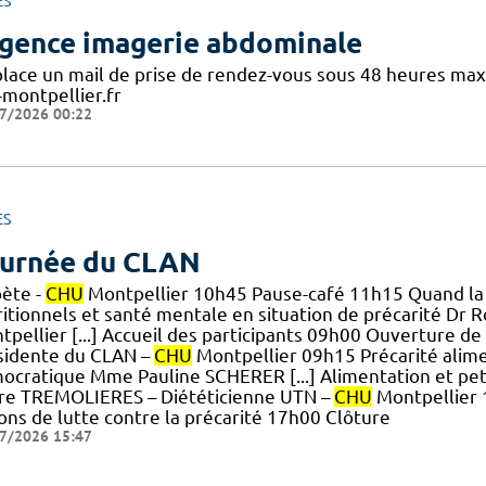
ES
gence imagerie abdominale
place un mail de prise de rendez-vous sous 48 heures max
-montpellier.fr
7/2026 00:22
ES
urnée du CLAN
bète -
CHU
Montpellier 10h45 Pause-café 11h15 Quand la fa
ritionnels et santé mentale en situation de précarité Dr 
pellier [...] Accueil des participants 09h00 Ouverture de
sidente du CLAN –
CHU
Montpellier 09h15 Précarité alimen
ocratique Mme Pauline SCHERER [...] Alimentation et peti
ire TREMOLIERES – Diététicienne UTN –
CHU
Montpellier 
ions de lutte contre la précarité 17h00 Clôture
7/2026 15:47