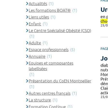
PAG
Actualités
(1)
Ur
Les formations BOAT®
(1)
en 
Liens utiles
(1)
chu
Enfant
(1)
25/0
Le Centre Spécialisé Obésité (CSO)
(1)
Adulte
(1)
PAG
Espace professionnels
(5)
Annuaire
(1)
Jo
Equipes et composantes
dia
labellisées
nut
(1)
Mont
Pré
Présentation du CoEN Montpellier
dém
(1)
Cla
act
Autres centres français
(1)
23/0
La structure
(1)
Formation Continue
(1)