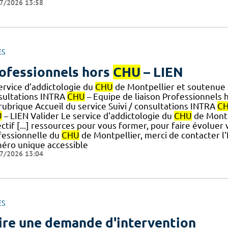
7/2026 13:58
ES
ofessionnels hors
CHU
– LIEN
ervice d’addictologie du
CHU
de Montpellier et soutenue pa
sultations INTRA
CHU
– Equipe de liaison Professionnels 
] rubrique Accueil du service Suivi / consultations INTRA
C
U
– LIEN Valider Le service d'addictologie du
CHU
de Montp
ctif [...] ressources pour vous former, pour faire évoluer
fessionnelle du
CHU
de Montpellier, merci de contacter l
éro unique accessible
7/2026 13:04
ES
ire une demande d'intervention