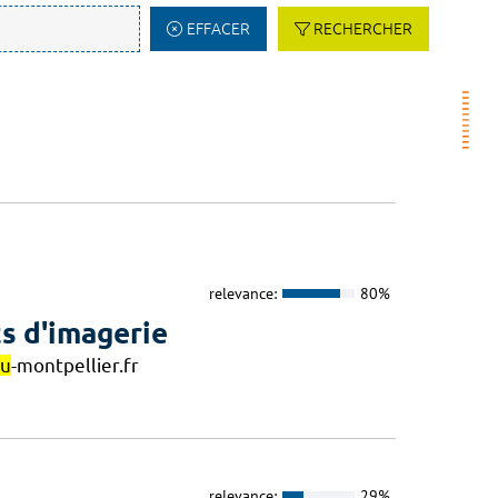
EFFACER
RECHERCHER
relevance:
80%
s d'imagerie
hu
-montpellier.fr
relevance:
29%