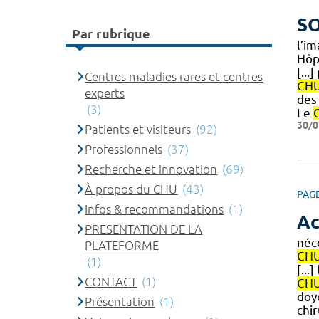
SO
Par rubrique
l’i
Hôp
[...
Centres maladies rares et centres
CH
experts
des 
(3)
Le
30/0
Patients et visiteurs
(92)
Professionnels
(37)
Recherche et innovation
(69)
À propos du CHU
(43)
PAG
Infos & recommandations
(1)
Ac
PRESENTATION DE LA
néc
PLATEFORME
CH
(1)
[..
CONTACT
(1)
CH
doye
Présentation
(1)
chi