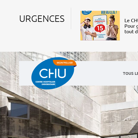
URGENCES
Le CHU
Pour g
tout 
TOUS L