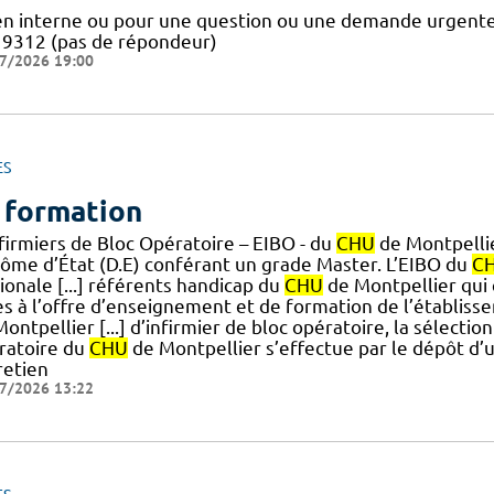
en interne ou pour une question ou une demande urgente 
19312 (pas de répondeur)
7/2026 19:00
ES
 formation
nfirmiers de Bloc Opératoire – EIBO - du
CHU
de Montpellie
lôme d’État (D.E) conférant un grade Master. L’EIBO du
C
ionale [...] référents handicap du
CHU
de Montpellier qui 
ès à l’offre d’enseignement et de formation de l’établiss
ontpellier [...] d’infirmier de bloc opératoire, la sélection
ratoire du
CHU
de Montpellier s’effectue par le dépôt d’un
retien
7/2026 13:22