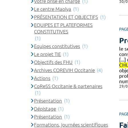
Votre prise en charge
(1)
30/0
Le centre Maolya
(1)
PRÉSENTATION ET OBJECTIFS
(1)
EQUIPES ET PLATEFORMES
PAG
CONSTITUTIVES
(1)
Pr
Equipes constitutives
(1)
le s
Le projet TIE
(1)
con
[...
Objectifs des FHU
(1)
CH
Archives COREVIH Occitanie
(4)
obje
pro
Actions
(1)
num
CoReSS Occitanie & partenaires
29/0
(1)
Présentation
(1)
Dépistage
(1)
PAG
Présentation
(1)
Fa
Formations, journées scientifiques