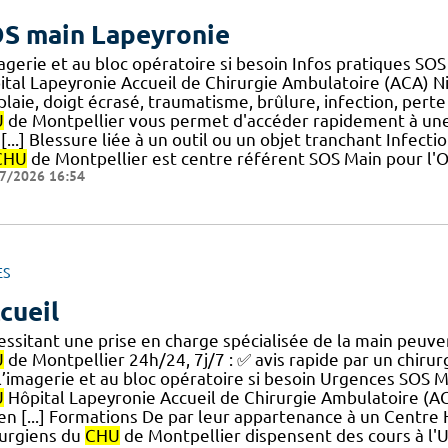
S main Lapeyronie
magerie et au bloc opératoire si besoin Infos pratiques S
ital Lapeyronie Accueil de Chirurgie Ambulatoire (ACA) N
] plaie, doigt écrasé, traumatisme, brûlure, infection, per
U
de Montpellier vous permet d'accéder rapidement à une 
[...] Blessure liée à un outil ou un objet tranchant Infect
CHU
de Montpellier est centre référent SOS Main pour l'Occ
7/2026 16:54
ES
cueil
essitant une prise en charge spécialisée de la main peuve
U
de Montpellier 24h/24, 7j/7 : ✅ avis rapide par un chirur
.] l’imagerie et au bloc opératoire si besoin Urgences SOS
U
Hôpital Lapeyronie Accueil de Chirurgie Ambulatoire (A
n [...] Formations De par leur appartenance à un Centre H
rurgiens du
CHU
de Montpellier dispensent des cours à l'