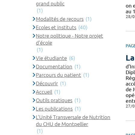
grand public
on 
(1)
au 
28/0
Modalités de recours
(1)
Ecoles et instituts
(40)
Notre politique - Notre projet
d'école
PAG
(1)
La
Vie étudiante
(6)
Documentation
(1)
d’I
Dip
Parcours du patient
(1)
Rég
Découvrir
(1)
acc
de M
Accueil
(1)
opé
Outils pratiques
(1)
ent
27/0
Les publications
(1)
L'Unité Transversale de Nutrition
du CHU de Montpellier
(1)