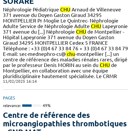
SORARE
Néphrologie Pédiatrique
CHU
Arnaud de Villeneuve
371 avenue du Doyen Gaston Giraud 34295
MONTPELLIER Pr Moglie Le Quintrec- Néphrologie
Adulte Service de Néphrologie Adulte
CHU
Lapeyronie
371 avenue du [...] Néphrologie
CHU
de Montpellier -
Hôpital Lapeyronie 371 avenue du Doyen Gaston
Giraud 34295 MONTPELLIER Cedex 5 FRANCE
Téléphone : +33 (0)4 67 33 84 76 + 33 (0)4 67 33 84 79
E-mail: sec-mednephro-cs@
chu
-montpellier [...] un
centre de référence des maladies rénales rares, dirigé
par le professeur Denis MORIN au sein du
CHU
de
Montpellier, en collaboration avec une équipe
pluridisciplinaire hautement spécialisée. Le CRMR
11/02/2025 16:14
PAGES
relevance:
49%
Centre de référence des
microangiopathies thrombotiques