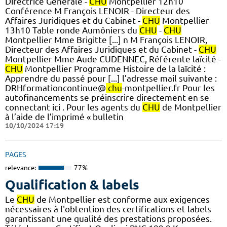
Directrice Générale -
CHU
Montpellier 12h10
Conférence M François LENOIR - Directeur des
Affaires Juridiques et du Cabinet -
CHU
Montpellier
13h10 Table ronde Aumôniers du
CHU
-
CHU
Montpellier Mme Brigitte [...] n M François LENOIR,
Directeur des Affaires Juridiques et du Cabinet -
CHU
Montpellier Mme Aude CUDENNEC, Référente laïcité -
CHU
Montpellier Programme Histoire de la laïcité :
Apprendre du passé pour [...] l’adresse mail suivante :
DRHformationcontinue@
chu
-montpellier.fr Pour les
autofinancements se préinscrire directement en se
connectant ici . Pour les agents du
CHU
de Montpellier
à l’aide de l’imprimé « bulletin
10/10/2024 17:19
PAGES
relevance:
77%
Qualification & labels
Le
CHU
de Montpellier est conforme aux exigences
nécessaires à l'obtention des certifications et labels
garantissant une qualité des prestations proposées.