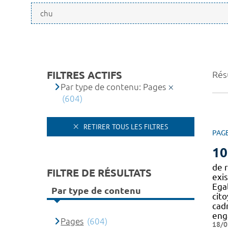
FILTRES ACTIFS
Résu
Par type de contenu: Pages
(604)
RETIRER TOUS LES FILTRES
PAG
10
de r
FILTRE DE RÉSULTATS
exi
Egal
Par type de contenu
cit
cad
eng
Pages
(604)
18/0