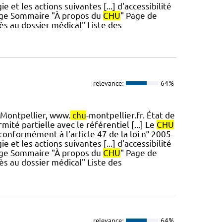
 et les actions suivantes [...] d'accessibilité
Page Sommaire "À propos du
CHU
" Page de
s au dossier médical" Liste des
relevance:
64%
Montpellier, www.
chu
-montpellier.fr. État de
ité partielle avec le référentiel [...] Le
CHU
conformément à l'article 47 de la loi n° 2005-
 et les actions suivantes [...] d'accessibilité
Page Sommaire "À propos du
CHU
" Page de
s au dossier médical" Liste des
relevance:
64%