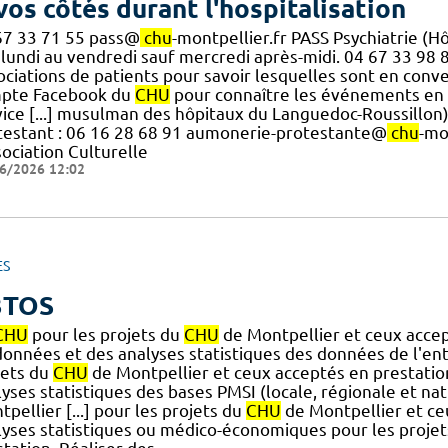
vos côtés durant l'hospitalisation
67 33 71 55 pass@
chu
-montpellier.fr PASS Psychiatrie (H
u lundi au vendredi sauf mercredi après-midi. 04 67 33 98
ociations de patients pour savoir lesquelles sont en conv
pte Facebook du
CHU
pour connaître les événements en l
vice [...] musulman des hôpitaux du Languedoc-Roussil
testant : 06 16 28 68 91 aumonerie-protestante@
chu
-mo
ociation Culturelle
6/2026 12:02
ES
3TOS
CHU
pour les projets du
CHU
de Montpellier et ceux accep
données et des analyses statistiques des données de l'e
jets du
CHU
de Montpellier et ceux acceptés en prestatio
yses statistiques des bases PMSI (locale, régionale et na
pellier [...] pour les projets du
CHU
de Montpellier et ce
lyses statistiques ou médico-économiques pour les projet