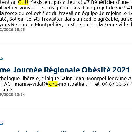
stent au
CHU
n'existent pas ailleurs ! #7 Bénéficier d'une p
tpellier vous offre plus qu’un travail, un projet de vie 
la force du collectif et du travail en équipe Je rejoins le 
ité, Solidarité. #3 Travailler dans un cadre agréable, au se
oyens Rejoindre Montpellier, c'est rejoindre la 7ème vill
2/2026 15:25
ES
me Journée Régionale Obésité 2021
chologue libérale, clinique Saint-Jean, Montpellier Mme 
TACT marine-vidal@
chu
-montpellier.fr Tel. 04 67 33 5
itanie
9/2025 12:14
ES