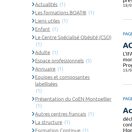
pres
Actualités
(1)
18/0
Les formations BOAT®
(1)
Liens utiles
(1)
Enfant
(1)
PAG
Le Centre Spécialisé Obésité (CSO)
A
(1)
Adulte
(1)
L'I
mon
Espace professionnels
(5)
Pro
Annuaire
(1)
15/0
Equipes et composantes
labellisées
(1)
Présentation du CoEN Montpellier
PAG
(1)
Ac
Autres centres français
(1)
décl
La structure
(1)
con
Mont
Formation Continue
(1)