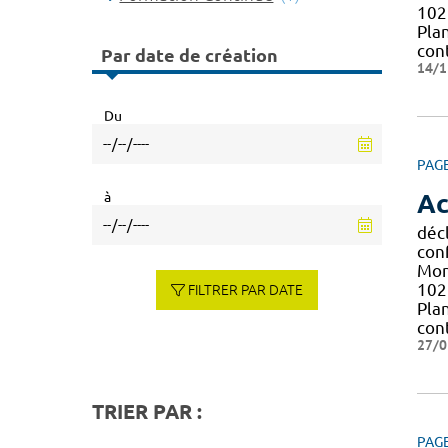
102 
Pla
con
Par date de création
14/1
Du
PAG
à
Ac
décl
con
Mont
102 
FILTRER PAR DATE
Pla
con
27/0
TRIER PAR :
PAG