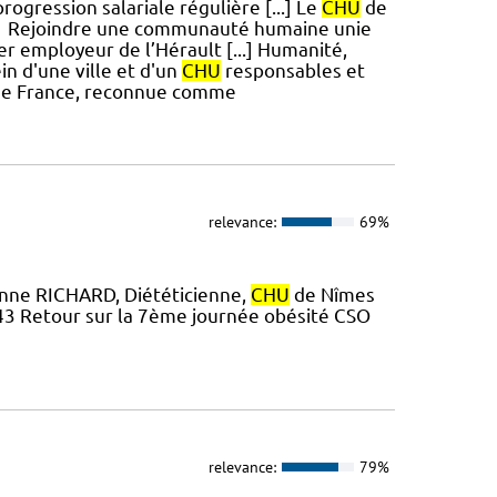
rogression salariale régulière [...] Le
CHU
de
! #1 Rejoindre une communauté humaine unie
1er employeur de l’Hérault [...] Humanité,
in d'une ville et d'un
CHU
responsables et
e de France, reconnue comme
relevance:
69%
Anne RICHARD, Diététicienne,
CHU
de Nîmes
7 43 Retour sur la 7ème journée obésité CSO
relevance:
79%