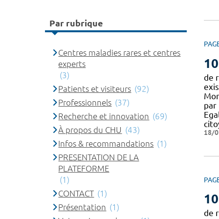
Par rubrique
PAG
Centres maladies rares et centres
10
experts
(3)
de r
exi
Patients et visiteurs
(92)
Mon
Professionnels
(37)
par 
Egal
Recherche et innovation
(69)
cit
À propos du CHU
(43)
18/0
Infos & recommandations
(1)
PRESENTATION DE LA
PLATEFORME
(1)
PAG
CONTACT
(1)
10
Présentation
(1)
de r