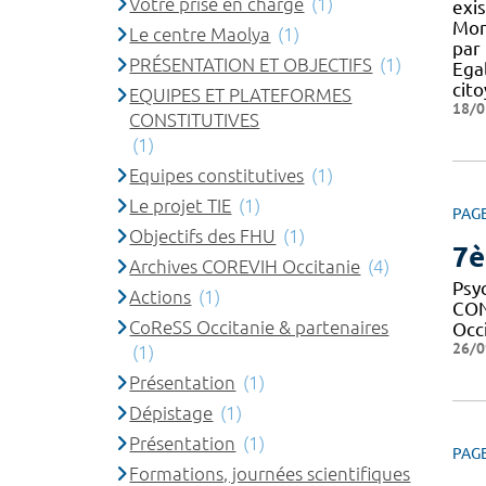
Votre prise en charge
(1)
exi
Mon
Le centre Maolya
(1)
par 
PRÉSENTATION ET OBJECTIFS
(1)
Egal
cit
EQUIPES ET PLATEFORMES
18/0
CONSTITUTIVES
(1)
Equipes constitutives
(1)
Le projet TIE
(1)
PAG
Objectifs des FHU
(1)
7è
Archives COREVIH Occitanie
(4)
Psy
Actions
(1)
CON
CoReSS Occitanie & partenaires
Occ
26/0
(1)
Présentation
(1)
Dépistage
(1)
Présentation
(1)
PAG
Formations, journées scientifiques