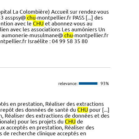
ôpital La Colombière) Accueil sur rendez-vous
 83 asspsy@
chu
-montpellier.fr PASS [...] des
ention avec le
CHU
et abonnez-vous au
ien avec les associations Les aumôniers Un
lon) aumonerie-musulmane@
chu
-montpellier.fr
ntpellier.fr Israélite : 04 99 58 35 80
relevance:
93%
tés en prestation, Réaliser des extractions
ntrepôt des données de santé du
CHU
pour [...]
n, Réaliser des extractions de données et des
tionale) pour les projets du
CHU
de
ux acceptés en prestation, Réaliser des
s de recherche clinique acceptés en