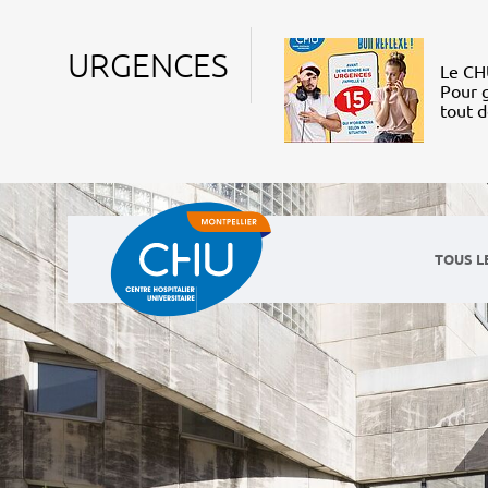
URGENCES
Le CHU
Pour g
tout 
TOUS L