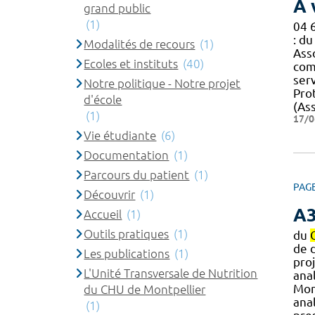
A 
grand public
(1)
04 
: d
Modalités de recours
(1)
Ass
Ecoles et instituts
(40)
com
ser
Notre politique - Notre projet
Pro
d'école
(Ass
(1)
17/0
Vie étudiante
(6)
Documentation
(1)
Parcours du patient
(1)
PAG
Découvrir
(1)
A
Accueil
(1)
Outils pratiques
(1)
du
de 
Les publications
(1)
pro
L'Unité Transversale de Nutrition
anal
Mont
du CHU de Montpellier
ana
(1)