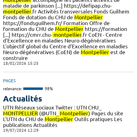
maladie de parkinson [...] https://defipap.chu-
montpellier
.fr Activités transversales Fonds Guilhem
Fonds de dotation du CHU de
Montpellier
https://fondsguilhem.fr/ Formation Offre de
formation du CHU de
Montpellier
https://formation
[...] https://cmrr.chu-
montpellier
.fr CoEN - Centre
d'Excellence en maladies Neuro-dégénératives
L'objectif global du Centre d'Excellence en maladies
Neuro-dégénératives (CoEN) de
Montpellier
est de
construire
18/02/2026 15:25
PAGES
relevance:
98%
Actualités
UTN Réseaux sociaux Twitter : UTN CHU_
MONTPELLIER
(@UTN_
Montpellier
) Pages du site
L'UTN du CHU de
Montpellier
Outils pratiques Les
publications Actualités
19/07/2024 12:29