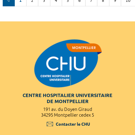
1
2
3
4
5
6
7
8
9
10
CENTRE HOSPITALIER UNIVERSITAIRE
DE MONTPELLIER
191 av. du Doyen Giraud
34295 Montpellier cedex 5
Contacter le CHU