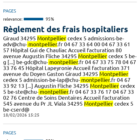
PAGES
relevance:
95%
Règlement des frais hospitaliers
Giraud 34295
Montpellier
cedex 5 admissions-be-
adv@chu-
montpellier
.fr 04 67 33 64 00 04 67 33 61
57 Hôpital Gui de Chauliac Accueil facturation 80
avenue Augustin Fliche 34295
Montpellier
cedex 5 be-
g [...] be-gdc@chu-
montpellier
.fr 04 67 33 75 78 04 67
33 76 45 Hôpital Lapeyronie Accueil facturation 371
avenue du Doyen Gaston Giraud 34295
Montpellier
cedex 5 admission-be-lap@chu-
montpellier
.fr 04 67
33 92 13 [...] Augustin Fliche 34295
Montpellier
cedex
5 be-ste@chu-
montpellier
.fr 04 67 33 76 17 04 67 33
02 76 Centre de Soins Dentaires Accueil facturation
545 avenue du Pr JL Viala 34295
Montpellier
cedex 5
be-cserd@
18/02/2026 15:25
PAGES