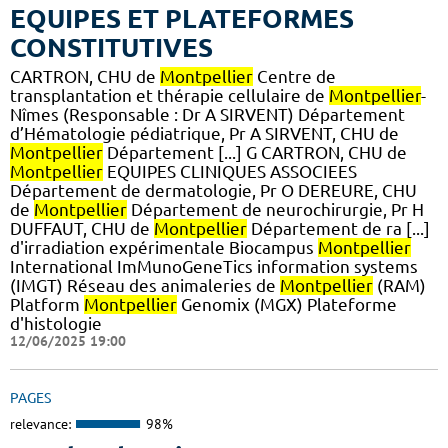
EQUIPES ET PLATEFORMES
CONSTITUTIVES
CARTRON, CHU de
Montpellier
Centre de
transplantation et thérapie cellulaire de
Montpellier
-
Nîmes (Responsable : Dr A SIRVENT) Département
d’Hématologie pédiatrique, Pr A SIRVENT, CHU de
Montpellier
Département [...] G CARTRON, CHU de
Montpellier
EQUIPES CLINIQUES ASSOCIEES
Département de dermatologie, Pr O DEREURE, CHU
de
Montpellier
Département de neurochirurgie, Pr H
DUFFAUT, CHU de
Montpellier
Département de ra [...]
d'irradiation expérimentale Biocampus
Montpellier
International ImMunoGeneTics information systems
(IMGT) Réseau des animaleries de
Montpellier
(RAM)
Platform
Montpellier
Genomix (MGX) Plateforme
d'histologie
12/06/2025 19:00
PAGES
relevance:
98%