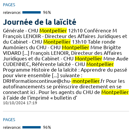
PAGES
relevance:
96%
Journée de la laïcité
Générale - CHU
Montpellier
12h10 Conférence M
François LENOIR - Directeur des Affaires Juridiques et
du Cabinet - CHU
Montpellier
13h10 Table ronde
Aumôniers du CHU - CHU
Montpellier
Mme Brigitte
VIDARD [...] François LENOIR, Directeur des Affaires
Juridiques et du Cabinet - CHU
Montpellier
Mme Aude
CUDENNEC, Référente laïcité - CHU
Montpellier
Programme Histoire de la laïcité : Apprendre du passé
pour vivre ensemble [...] suivante :
DRHformationcontinue@chu-
montpellier
.fr Pour les
autofinancements se préinscrire directement en se
connectant ici . Pour les agents du CHU de
Montpellier
à l’aide de l’imprimé « bulletin d’
10/10/2024 17:19
PAGES
relevance:
96%