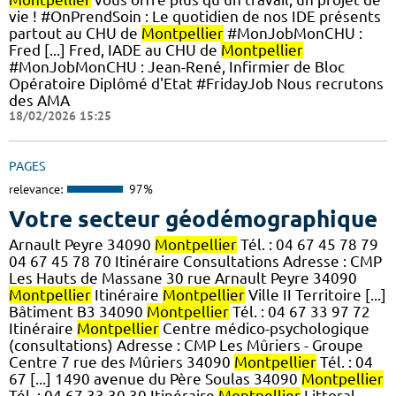
vie ! #OnPrendSoin : Le quotidien de nos IDE présents
partout au CHU de
Montpellier
#MonJobMonCHU :
Fred [...] Fred, IADE au CHU de
Montpellier
#MonJobMonCHU : Jean-René, Infirmier de Bloc
Opératoire Diplômé d'Etat #FridayJob Nous recrutons
des AMA
18/02/2026 15:25
PAGES
relevance:
97%
Votre secteur géodémographique
Arnault Peyre 34090
Montpellier
Tél. : 04 67 45 78 79
04 67 45 78 70 Itinéraire Consultations Adresse : CMP
Les Hauts de Massane 30 rue Arnault Peyre 34090
Montpellier
Itinéraire
Montpellier
Ville II Territoire [...]
Bâtiment B3 34090
Montpellier
Tél. : 04 67 33 97 72
Itinéraire
Montpellier
Centre médico-psychologique
(consultations) Adresse : CMP Les Mûriers - Groupe
Centre 7 rue des Mûriers 34090
Montpellier
Tél. : 04
67 [...] 1490 avenue du Père Soulas 34090
Montpellier
Tél. : 04 67 33 30 30 Itinéraire
Montpellier
Littoral