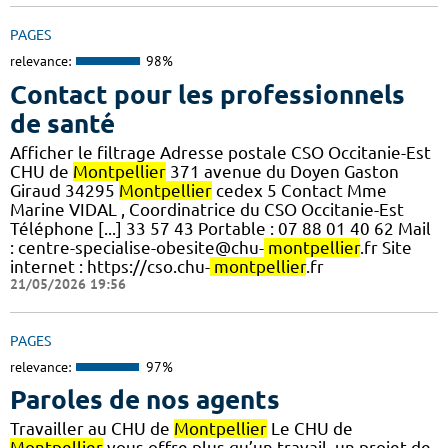
PAGES
relevance:
98%
Contact pour les professionnels
de santé
Afficher le filtrage Adresse postale CSO Occitanie-Est
CHU de
Montpellier
371 avenue du Doyen Gaston
Giraud 34295
Montpellier
cedex 5 Contact Mme
Marine VIDAL , Coordinatrice du CSO Occitanie-Est
Téléphone [...] 33 57 43 Portable : 07 88 01 40 62 Mail
: centre-specialise-obesite@chu-
montpellier
.fr Site
internet : https://cso.chu-
montpellier
.fr
21/05/2026 19:56
PAGES
relevance:
97%
Paroles de nos agents
Travailler au CHU de
Montpellier
Le CHU de
Montpellier
vous offre plus qu’un travail, un projet de