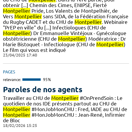
obtenir [...] Chemin des Cimes, ENIPSE, Fierté
Montpellier
Pride, Los Valents de Montpelhièr, de
Vers
Montpellier
sans SIDA, de la Fédération Française
du Rugby CADET et du CHU de
Montpellier
. Webinaire
"PrEP en ville" du [...] Infectiologues (CHU de
Montpellier
) Dr Emmanuelle Vintéjoux - Gynécologue
obstétricienne (CHU de
Montpellier
) Modératrice : Dr
Marie Bistoquet - Infectiologue (CHU de
Montpellier
)
Le film qui vous est indiqué
23/04/2025 17:40
PAGES
relevance:
95%
Paroles de nos agents
Travailler au CHU de
Montpellier
#OnPrendSoin : Le
quotidien de nos IDE présents partout au CHU de
Montpellier
#MonJobMonCHU : Fred, IADE au CHU de
Montpellier
#MonJobMonCHU : Jean-René, Infirmier
de Bloc
18/02/2026 15:25