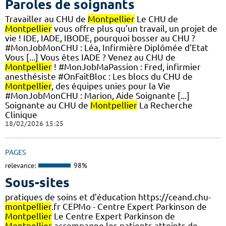
Paroles de soignants
Travailler au CHU de
Montpellier
Le CHU de
Montpellier
vous offre plus qu’un travail, un projet de
vie ! IDE, IADE, IBODE, pourquoi bosser au CHU ?
#MonJobMonCHU : Léa, Infirmière Diplômée d'Etat
Vous [...] Vous êtes IADE ? Venez au CHU de
Montpellier
! #MonJobMaPassion : Fred, infirmier
anesthésiste #OnFaitBloc : Les blocs du CHU de
Montpellier
, des équipes unies pour la Vie
#MonJobMonCHU : Marion, Aide Soignante [...]
Soignante au CHU de
Montpellier
La Recherche
Clinique
18/02/2026 15:25
PAGES
relevance:
98%
Sous-sites
pratiques de soins et d’éducation https://ceand.chu-
montpellier
.fr CEPMo - Centre Expert Parkinson de
Montpellier
Le Centre Expert Parkinson de
Montpellier
accompagne les patients atteints de