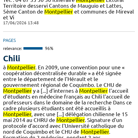
Territoire desservi Cantons de Mauguio et Lattes,
5ème Canton de
Montpellier
et communes de Mireval
et Vi
17/06/2026 13:48
PAGES
relevance:
96%
Chili
à
Montpellier
. En 2009, une convention pour une «
coopération décentralisée durable » a été signée
entre le département de l’Hérault et le
gouvernement régional de Coquimbo. Le CHU de
Montpellier
y a [...] d'internes à
Montpellier
l’accueil
d'étudiants en médecine français au Chili l’accueil de
professeurs dans le domaine de la recherche Dans ce
cadre plusieurs étudiants ont été accueillis à
Montpellier
, avec une [...] délégation chilienne le 15
mai 2014 au CHRU de
Montpellier
. Signature d'un
protocole d’accord avec l'Université catholique du
nord de Coquimbo et le CHU de
Montpellier
.
Formation de 2 médecins, pendant 2 ans