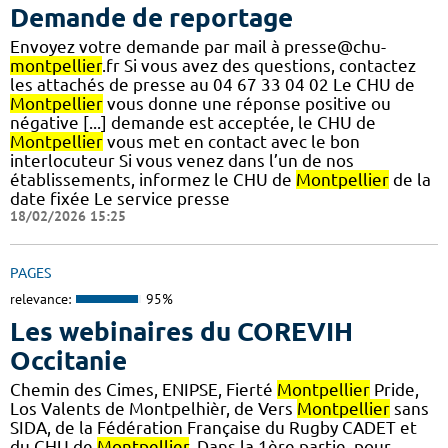
Demande de reportage
Envoyez votre demande par mail à presse@chu-
montpellier
.fr Si vous avez des questions, contactez
les attachés de presse au 04 67 33 04 02 Le CHU de
Montpellier
vous donne une réponse positive ou
négative [...] demande est acceptée, le CHU de
Montpellier
vous met en contact avec le bon
interlocuteur Si vous venez dans l’un de nos
établissements, informez le CHU de
Montpellier
de la
date fixée Le service presse
18/02/2026 15:25
PAGES
relevance:
95%
Les webinaires du COREVIH
Occitanie
Chemin des Cimes, ENIPSE, Fierté
Montpellier
Pride,
Los Valents de Montpelhièr, de Vers
Montpellier
sans
SIDA, de la Fédération Française du Rugby CADET et
du CHU de
Montpellier
. Dans la 1ère partie, pour