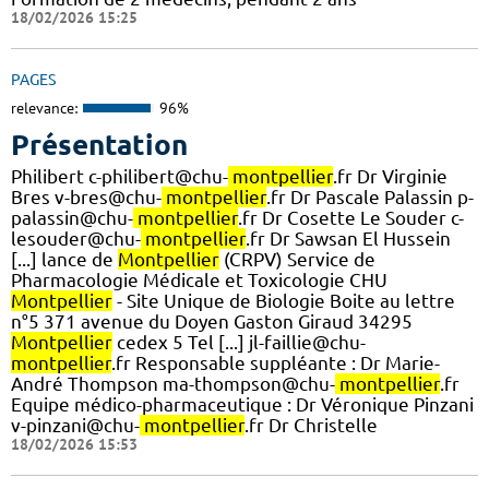
18/02/2026 15:25
PAGES
relevance:
96%
Présentation
Philibert c-philibert@chu-
montpellier
.fr Dr Virginie
Bres v-bres@chu-
montpellier
.fr Dr Pascale Palassin p-
palassin@chu-
montpellier
.fr Dr Cosette Le Souder c-
lesouder@chu-
montpellier
.fr Dr Sawsan El Hussein
[...] lance de
Montpellier
(CRPV) Service de
Pharmacologie Médicale et Toxicologie CHU
Montpellier
- Site Unique de Biologie Boite au lettre
n°5 371 avenue du Doyen Gaston Giraud 34295
Montpellier
cedex 5 Tel [...] jl-faillie@chu-
montpellier
.fr Responsable suppléante : Dr Marie-
André Thompson ma-thompson@chu-
montpellier
.fr
Equipe médico-pharmaceutique : Dr Véronique Pinzani
v-pinzani@chu-
montpellier
.fr Dr Christelle
18/02/2026 15:53