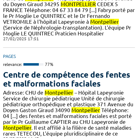
du Doyen Giraud 34295
MONTPELLIER
CEDEX 5
FRANCE Téléphone: 04 67 33 84 79 [...] Fabry porté par
le Pr Moglie Le QUINTREC et le Dr Fernando
VETROMILE à l'hôpital Lapeyronie à
Montpellier
(Service de Néphrologie-transplantation). L'équipe Pr
Moglie LE QUINTREC Praticien Hospitalier
27/02/2025 17:51
PAGES
relevance:
77%
Centre de compétence des fentes
et malformations faciales
Adresse: CHU de
Montpellier
– Hôpital Lapeyronie
Service de chirurgie pédiatrique Unité de chirurgie
pédiatrique orthopédique et plastique 371 Avenue du
Doyen Gaston Giraud 34090
Montpellier
Téléphone:
04 [...] des fentes et malformations faciales est porté
par le Pr Guillaume CAPTIER au CHU Lapeyronie de
Montpellier
. Il est affilié à la filière de santé maladies
rares TETECOU, L'équipe pluridisciplinaire de ce