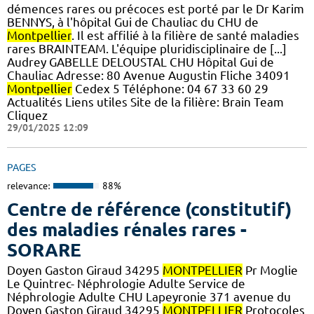
démences rares ou précoces est porté par le Dr Karim
BENNYS, à l'hôpital Gui de Chauliac du CHU de
Montpellier
. Il est affilié à la filière de santé maladies
rares BRAINTEAM. L'équipe pluridisciplinaire de [...]
Audrey GABELLE DELOUSTAL CHU Hôpital Gui de
Chauliac Adresse: 80 Avenue Augustin Fliche 34091
Montpellier
Cedex 5 Téléphone: 04 67 33 60 29
Actualités Liens utiles Site de la filière: Brain Team
Cliquez
29/01/2025 12:09
PAGES
relevance:
88%
Centre de référence (constitutif)
des maladies rénales rares -
SORARE
Doyen Gaston Giraud 34295
MONTPELLIER
Pr Moglie
Le Quintrec- Néphrologie Adulte Service de
Néphrologie Adulte CHU Lapeyronie 371 avenue du
Doyen Gaston Giraud 34295
MONTPELLIER
Protocoles