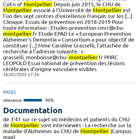
CoEn of
Montpellier
Depuis juin 2015, le CHU de
Montpellier
associé à l'Université de
Montpellier
est
l'un des sept centres d'excellence français sur les [...]
Clinique. Essais de prévention en 2018-2019 Pour
toute information : Etudes-prevention-cmrr@chu-
montpellier
.fr Etude EPAD Le « European Prevention
Alzheimer’s Dementia » Consortium a pour objectif de
constituer [...] Mme Caroline Grasselli, l’attachée de
recherche à l’adresse suivante : c-
grasselli_monboisse@chu-
montpellier
.fr PHRC
LEOPOLD Essai national de prévention des lésions
cérébrales d’origine vasculaire visibles
26/02/2025 17:26
PAGES
relevance:
90%
Documentation
de 3'41 sur ce sujet où médecins et patients du CHU
de
Montpellier
sont interviewés : La recherche sur la
maladie d'Alzheimer au CHU de
Montpellier
(Campus
mag)