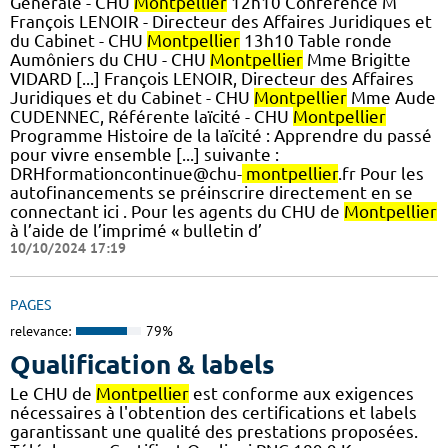
Générale - CHU
Montpellier
12h10 Conférence M
François LENOIR - Directeur des Affaires Juridiques et
du Cabinet - CHU
Montpellier
13h10 Table ronde
Aumôniers du CHU - CHU
Montpellier
Mme Brigitte
VIDARD [...] François LENOIR, Directeur des Affaires
Juridiques et du Cabinet - CHU
Montpellier
Mme Aude
CUDENNEC, Référente laïcité - CHU
Montpellier
Programme Histoire de la laïcité : Apprendre du passé
pour vivre ensemble [...] suivante :
DRHformationcontinue@chu-
montpellier
.fr Pour les
autofinancements se préinscrire directement en se
connectant ici . Pour les agents du CHU de
Montpellier
à l’aide de l’imprimé « bulletin d’
10/10/2024 17:19
PAGES
relevance:
79%
Qualification & labels
Le CHU de
Montpellier
est conforme aux exigences
nécessaires à l'obtention des certifications et labels
garantissant une qualité des prestations proposées.