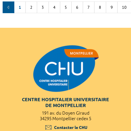
1
2
3
4
5
6
7
8
9
10
CENTRE HOSPITALIER UNIVERSITAIRE
DE MONTPELLIER
191 av. du Doyen Giraud
34295 Montpellier cedex 5
Contacter le CHU