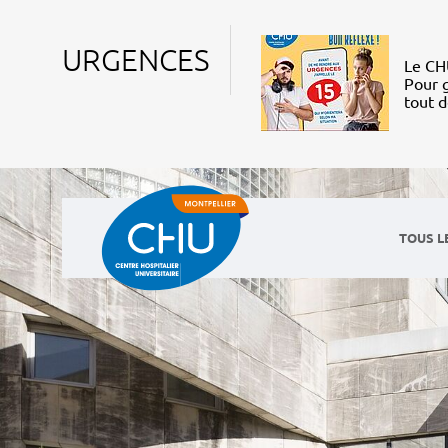
URGENCES
Le CHU
Pour g
tout 
TOUS L