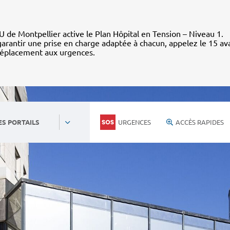
 de Montpellier active le Plan Hôpital en Tension – Niveau 1.
arantir une prise en charge adaptée à chacun, appelez le 15 av
déplacement aux urgences.
URGENCES
ACCÈS RAPIDES
ES PORTAILS